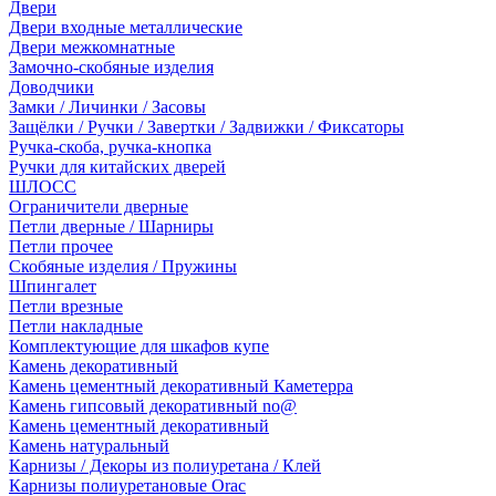
Двери
Двери входные металлические
Двери межкомнатные
Замочно-скобяные изделия
Доводчики
Замки / Личинки / Засовы
Защёлки / Ручки / Завертки / Задвижки / Фиксаторы
Ручка-скоба, ручка-кнопка
Ручки для китайских дверей
ШЛОСС
Ограничители дверные
Петли дверные / Шарниры
Петли прочее
Скобяные изделия / Пружины
Шпингалет
Петли врезные
Петли накладные
Комплектующие для шкафов купе
Камень декоративный
Камень цементный декоративный Каметерра
Камень гипсовый декоративный no@
Камень цементный декоративный
Камень натуральный
Карнизы / Декоры из полиуретана / Клей
Карнизы полиуретановые Orac