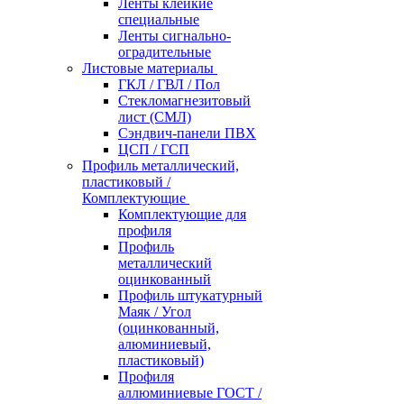
Ленты клейкие
специальные
Ленты сигнально-
оградительные
Листовые материалы
ГКЛ / ГВЛ / Пол
Стекломагнезитовый
лист (СМЛ)
Сэндвич-панели ПВХ
ЦСП / ГСП
Профиль металлический,
пластиковый /
Комплектующие
Комплектующие для
профиля
Профиль
металлический
оцинкованный
Профиль штукатурный
Маяк / Угол
(оцинкованный,
алюминиевый,
пластиковый)
Профиля
аллюминиевые ГОСТ /