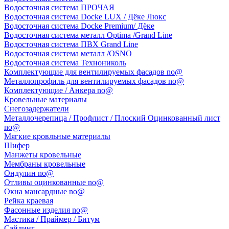
Водосточная система ПРОЧАЯ
Водосточная система Docke LUX / Дёке Люкс
Водосточная система Docke Premium/ Дёке
Водосточная система металл Optima /Grand Line
Водосточная система ПВХ Grand Line
Водосточная система металл /OSNO
Водосточная система Технониколь
Комплектующие для вентилируемых фасадов no@
Металлопрофиль для вентилируемых фасадов no@
Комплектующие / Анкера no@
Кровельные материалы
Снегозадержатели
Металлочерепица / Профлист / Плоский Оцинкованный лист
no@
Мягкие кровльные материалы
Шифер
Манжеты кровельные
Мембраны кровельные
Ондулин no@
Отливы оцинкованные no@
Окна мансардные no@
Рейка краевая
Фасонные изделия no@
Мастика / Праймер / Битум
Сайдинг