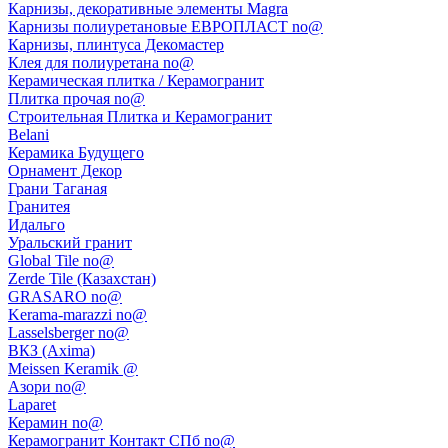
Карнизы, декоративные элементы Magra
Карнизы полиуретановые ЕВРОПЛАСТ no@
Карнизы, плинтуса Декомастер
Клея для полиуретана no@
Керамическая плитка / Керамогранит
Плитка прочая no@
Строительная Плитка и Керамогранит
Belani
Керамика Будущего
Орнамент Декор
Грани Таганая
Гранитея
Идальго
Уральский гранит
Global Tile no@
Zerde Tile (Казахстан)
GRASARO no@
Kerama-marazzi no@
Lasselsberger no@
ВКЗ (Axima)
Meissen Keramik @
Азори no@
Laparet
Керамин no@
Керамогранит Контакт СПб no@