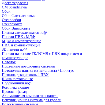
Доска террасная
CM Scandinavia
Обои
Обои Флизелиновые
Стеклообои
Стеклохолст
Обои Виниловые
Пленка самоклеящаяся no@
Панели ПВХ / МДФ
МДФ и комплектующие
ПВХ и комплектующие
3D панели no@
Панели на основе ГКЛ/СМЛ с ПВХ покрытием и
комплектующие
Потолок
Подвесные потолочные системы
Потолочная плитка из пенопласта / Плинтус
Потолок декоративный ПВХ
Шины потолочные
Подоконники no@
Комплектующие
Кровля и фасад
Алюминиевая композитная панель
Вентиляционная система для кровли
Водосточные системы