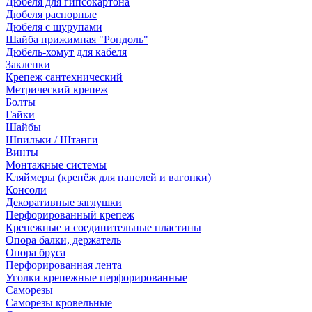
Дюбеля для гипсокартона
Дюбеля распорные
Дюбеля с шурупами
Шайба прижимная "Рондоль"
Дюбель-хомут для кабеля
Заклепки
Крепеж сантехнический
Метрический крепеж
Болты
Гайки
Шайбы
Шпильки / Штанги
Винты
Монтажные системы
Кляймеры (крепёж для панелей и вагонки)
Консоли
Декоративные заглушки
Перфорированный крепеж
Крепежные и соединительные пластины
Опора балки, держатель
Опора бруса
Перфорированная лента
Уголки крепежные перфорированные
Саморезы
Саморезы кровельные