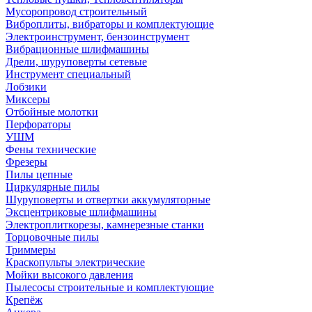
Мусоропровод строительный
Виброплиты, вибраторы и комплектующие
Электроинструмент, бензоинструмент
Вибрационные шлифмашины
Дрели, шуруповерты сетевые
Инструмент специальный
Лобзики
Миксеры
Отбойные молотки
Перфораторы
УШМ
Фены технические
Фрезеры
Пилы цепные
Циркулярные пилы
Шуруповерты и отвертки аккумуляторные
Эксцентриковые шлифмашины
Электроплиткорезы, камнерезные станки
Торцовочные пилы
Триммеры
Краскопульты электрические
Мойки высокого давления
Пылесосы строительные и комплектующие
Крепёж