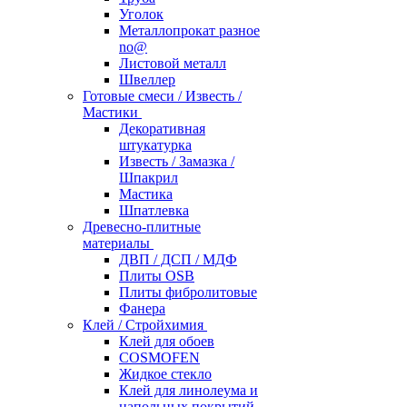
Уголок
Металлопрокат разное
no@
Листовой металл
Швеллер
Готовые смеси / Известь /
Мастики
Декоративная
штукатурка
Известь / Замазка /
Шпакрил
Мастика
Шпатлевка
Древесно-плитные
материалы
ДВП / ДСП / МДФ
Плиты OSB
Плиты фибролитовые
Фанера
Клей / Стройхимия
Клей для обоев
COSMOFEN
Жидкое стекло
Клей для линолеума и
напольных покрытий