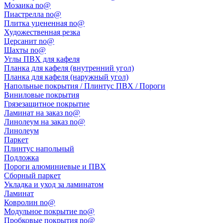
Мозаика no@
Пиастрелла no@
Плитка уцененная no@
Художественная резка
Церсанит no@
Шахты no@
Углы ПВХ для кафеля
Планка для кафеля (внутренний угол)
Планка для кафеля (наружный угол)
Напольные покрытия / Плинтус ПВХ / Пороги
Виниловые покрытия
Грязезащитное покрытие
Ламинат на заказ no@
Линолеум на заказ no@
Линолеум
Паркет
Плинтус напольный
Подложка
Пороги алюминиевые и ПВХ
Сборный паркет
Укладка и уход за ламинатом
Ламинат
Ковролин no@
Модульное покрытие no@
Пробковые покрытия no@