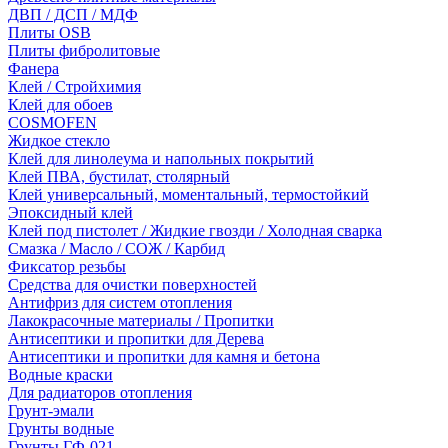
ДВП / ДСП / МДФ
Плиты OSB
Плиты фибролитовые
Фанера
Клей / Стройхимия
Клей для обоев
COSMOFEN
Жидкое стекло
Клей для линолеума и напольных покрытий
Клей ПВА, бустилат, столярный
Клей универсальный, моментальный, термостойкий
Эпоксидный клей
Клей под пистолет / Жидкие гвозди / Холодная сварка
Смазка / Масло / СОЖ / Карбид
Фиксатор резьбы
Средства для очистки поверхностей
Антифриз для систем отопления
Лакокрасочные материалы / Пропитки
Антисептики и пропитки для Дерева
Антисептики и пропитки для камня и бетона
Водные краски
Для радиаторов отопления
Грунт-эмали
Грунты водные
Грунты ГФ-021