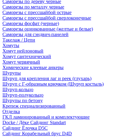
Саморезы по дереву черные
Саморезы по металлу черные
Саморезы с прессшайбой острые
Саморезы с прессшайбой сверлоконечные
Саморезы фосфат (черные)
Саморезы оцинкованные (желтые и белые)
Саморезы для сэндвич-панелей
Такелаж / Цепи
Хомуты
Хомут нейлоновый
Хомут сантехнический
Хомут червячный
Химические клеевые анкеры
Шурупы
Шуруп для крепления лаг и реек (глухарь)
Шуруп с Г-образным крючком (Шуруп костыль)
Шуруп-кольцо
Шуруп-полукольцо
Шурупы по бетону
Крепеж специализированный
Отделка
ГКЛ ламинированный и комплектующие
Docke / Дёке Сайдинг Standart
Сайдинг Ёлочка D5C
Сайдинг Корабельный брус D4D