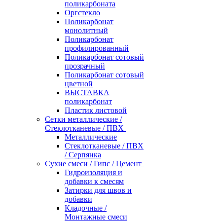
поликарбоната
Оргстекло
Поликарбонат
монолитный
Поликарбонат
профилированный
Поликарбонат сотовый
прозрачный
Поликарбонат сотовый
цветной
ВЫСТАВКА
поликарбонат
Пластик листовой
Сетки металлические /
Стеклотканевые / ПВХ
Металлические
Стеклотканевые / ПВХ
/ Серпянка
Сухие смеси / Гипс / Цемент
Гидроизоляция и
добавки к смесям
Затирки для швов и
добавки
Кладочные /
Монтажные смеси