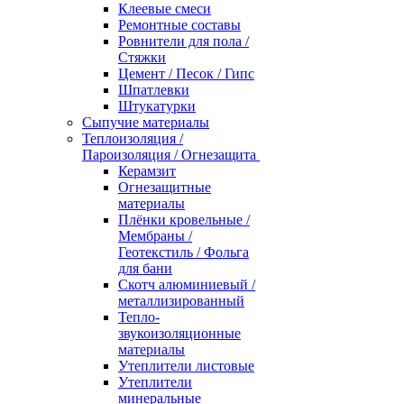
Клеевые смеси
Ремонтные составы
Ровнители для пола /
Стяжки
Цемент / Песок / Гипс
Шпатлевки
Штукатурки
Сыпучие материалы
Теплоизоляция /
Пароизоляция / Огнезащита
Керамзит
Огнезащитные
материалы
Плёнки кровельные /
Мембраны /
Геотекстиль / Фольга
для бани
Скотч алюминиевый /
металлизированный
Тепло-
звукоизоляционные
материалы
Утеплители листовые
Утеплители
минеральные