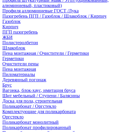
Профиль штукатурный Маяк / Угол (оцинкованный,
алюминиевый, пластиковый)
Профиля аллюминиевые ГОСТ /Лука
Пазогребень ПГП / Газоблок / Шлакоблок / Кирпич
Газоблок
Кирпич
ПГП пазогребень
ЖБИ
Полистеролбетон
Шлакоблок
Пена монтажная / Очистители / Герметики
Герметики
Очистители пены
Пена монтажная
Пиломатериалы
Деревянный погонаж
Брус
Вагонка, блок-хаус, имитация бруса
Щит мебельный / Ступени / Балясины
Доска для пола, строительная
Поликарбонат / Оргстекло
Комплектующие для поликарбоната
Оргстекло
Поликарбонат монолитный
Поликарбонат профилированный