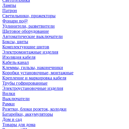
Светотехника
Лампы
Патрон
Светильники, прожекторы
Фонари no@
Удлинители, разветвители
Щитовое оборудование
Автоматические выключатели
Боксы, щиты
Комплектующие щитов
Электромонтажные изделия
Изоляция кабеля
Кабель-канал
Клеммы, гильзы, наконечники
Коробки установочные, монтажные
Крепление и маркировка кабеля
Трубы гофрированные
Электроустановочные изделия
Вилки
Выключатели
Рамки
Розетки, блоки розеток, колодки
Батарейки, аккумуляторы
Дом и сад
Товары для дома