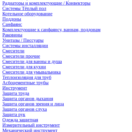
Радиаторы и комплектующие / Конвекторы
Системы Тёплый пол
Котельное оборудование
Поддоны
Санфаянс
Комплектующие к санфаянсу, ваннам, поддонам
Раковины
Унитазы / Писсуары
Системы инсталляции
Смесители
Смесители прочие
Смесители для ванны и душа
Смесители для кухни
Смесители для умывальника
Теплоизоляция для труб
Асбоцементные трубы
Инструмент
Защита труда
Защита органов дыхания
Защита органов зрения и лица
Защита органов слуха
Защита рук
Одежда защитная
Измерительный инструмент
Механический инструмент