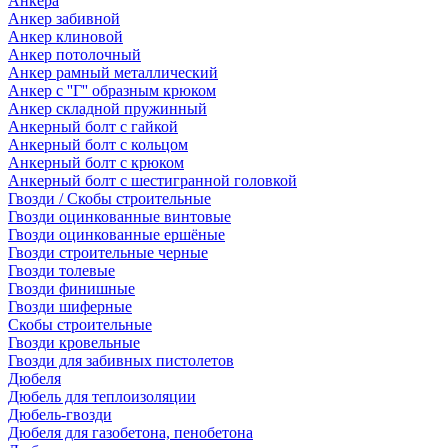
Анкера
Анкер забивной
Анкер клиновой
Анкер потолочный
Анкер рамный металлический
Анкер с ''Г'' образным крюком
Анкер складной пружинный
Анкерный болт с гайкой
Анкерный болт с кольцом
Анкерный болт с крюком
Анкерный болт с шестигранной головкой
Гвозди / Скобы строительные
Гвозди оцинкованные винтовые
Гвозди оцинкованные ершёные
Гвозди строительные черные
Гвозди толевые
Гвозди финишные
Гвозди шиферные
Скобы строительные
Гвозди кровельные
Гвозди для забивных пистолетов
Дюбеля
Дюбель для теплоизоляции
Дюбель-гвозди
Дюбеля для газобетона, пенобетона