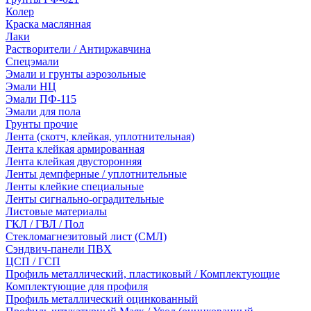
Колер
Краска маслянная
Лаки
Растворители / Антиржавчина
Спецэмали
Эмали и грунты аэрозольные
Эмали НЦ
Эмали ПФ-115
Эмали для пола
Грунты прочие
Лента (скотч, клейкая, уплотнительная)
Лента клейкая армированная
Лента клейкая двусторонняя
Ленты демпферные / уплотнительные
Ленты клейкие специальные
Ленты сигнально-оградительные
Листовые материалы
ГКЛ / ГВЛ / Пол
Стекломагнезитовый лист (СМЛ)
Сэндвич-панели ПВХ
ЦСП / ГСП
Профиль металлический, пластиковый / Комплектующие
Комплектующие для профиля
Профиль металлический оцинкованный