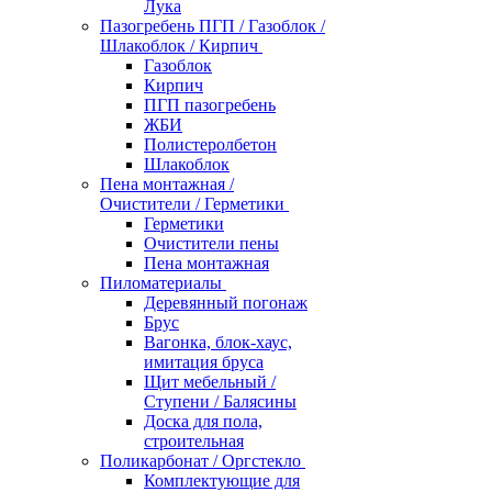
Лука
Пазогребень ПГП / Газоблок /
Шлакоблок / Кирпич
Газоблок
Кирпич
ПГП пазогребень
ЖБИ
Полистеролбетон
Шлакоблок
Пена монтажная /
Очистители / Герметики
Герметики
Очистители пены
Пена монтажная
Пиломатериалы
Деревянный погонаж
Брус
Вагонка, блок-хаус,
имитация бруса
Щит мебельный /
Ступени / Балясины
Доска для пола,
строительная
Поликарбонат / Оргстекло
Комплектующие для