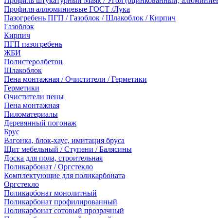
Профиль штукатурный Маяк / Угол (оцинкованный, алюминие
Профиля аллюминиевые ГОСТ /Лука
Пазогребень ПГП / Газоблок / Шлакоблок / Кирпич
Газоблок
Кирпич
ПГП пазогребень
ЖБИ
Полистеролбетон
Шлакоблок
Пена монтажная / Очистители / Герметики
Герметики
Очистители пены
Пена монтажная
Пиломатериалы
Деревянный погонаж
Брус
Вагонка, блок-хаус, имитация бруса
Щит мебельный / Ступени / Балясины
Доска для пола, строительная
Поликарбонат / Оргстекло
Комплектующие для поликарбоната
Оргстекло
Поликарбонат монолитный
Поликарбонат профилированный
Поликарбонат сотовый прозрачный