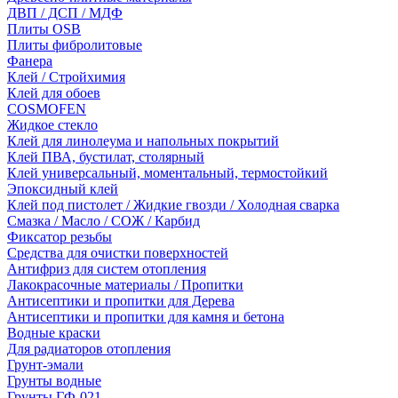
ДВП / ДСП / МДФ
Плиты OSB
Плиты фибролитовые
Фанера
Клей / Стройхимия
Клей для обоев
COSMOFEN
Жидкое стекло
Клей для линолеума и напольных покрытий
Клей ПВА, бустилат, столярный
Клей универсальный, моментальный, термостойкий
Эпоксидный клей
Клей под пистолет / Жидкие гвозди / Холодная сварка
Смазка / Масло / СОЖ / Карбид
Фиксатор резьбы
Средства для очистки поверхностей
Антифриз для систем отопления
Лакокрасочные материалы / Пропитки
Антисептики и пропитки для Дерева
Антисептики и пропитки для камня и бетона
Водные краски
Для радиаторов отопления
Грунт-эмали
Грунты водные
Грунты ГФ-021