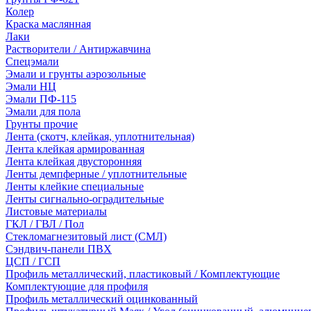
Колер
Краска маслянная
Лаки
Растворители / Антиржавчина
Спецэмали
Эмали и грунты аэрозольные
Эмали НЦ
Эмали ПФ-115
Эмали для пола
Грунты прочие
Лента (скотч, клейкая, уплотнительная)
Лента клейкая армированная
Лента клейкая двусторонняя
Ленты демпферные / уплотнительные
Ленты клейкие специальные
Ленты сигнально-оградительные
Листовые материалы
ГКЛ / ГВЛ / Пол
Стекломагнезитовый лист (СМЛ)
Сэндвич-панели ПВХ
ЦСП / ГСП
Профиль металлический, пластиковый / Комплектующие
Комплектующие для профиля
Профиль металлический оцинкованный