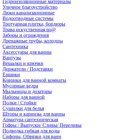
Гидроизоляционные материалы
Уличное благоустройство
Люки канализационные
Водоотводные системы
Тротуарная плитка, бордюры
Трава искуственная no@
Заборы и ограждения
Дренажные трубы, колодцы
Сантехника
Аксессуары для ванны
Вантузы
Вешалки и крючки
Держатели / Подставки
Ёршики
Коврики для ванной комнаты
Мусорные ведра
Мыльницы и дозаторы
Наборы для ванной
Полки / Стойки
Сушилки для белья
Шторы и карнизы для ванны
Арматура сантехническая
Гофры / Выпуски/ Сливы/ Переливы
Подводка гибкая для воды
Сифоны, Обвязки для ванн