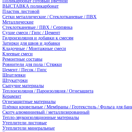
Поликарбонат сотовый цветной
ВЫСТАВКА поликарбонат
Пластик листовой
Сетки металлические / Стеклотканевые / ПВХ
Металлические
Стеклотканевые / ПВХ / Серпянка
Сухие смеси / Гипс / Цемент
Гидроизоляция и добавки к смесям
Затирки для швов и добавки
Кладочные / Монтажные смеси
Клеевые смеси
Ремонтные составы
Ровнители для пола / Стяжки
Цемент / Песок / Гипс
Шпатлевки
Штукатурки
Сыпучие материалы
Теплоизоляция / Пароизоляция / Огнезащита
Керамзит
Огнезащитные материалы
Плёнки кровельные / Мембраны / Геотекстиль / Фольга для бан
Скотч алюминиевый / металлизированный
Тепло-звукоизоляционные материалы
Утеплители листовые
Утеплители минеральные