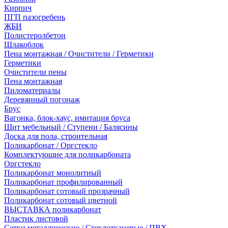
Кирпич
ПГП пазогребень
ЖБИ
Полистеролбетон
Шлакоблок
Пена монтажная / Очистители / Герметики
Герметики
Очистители пены
Пена монтажная
Пиломатериалы
Деревянный погонаж
Брус
Вагонка, блок-хаус, имитация бруса
Щит мебельный / Ступени / Балясины
Доска для пола, строительная
Поликарбонат / Оргстекло
Комплектующие для поликарбоната
Оргстекло
Поликарбонат монолитный
Поликарбонат профилированный
Поликарбонат сотовый прозрачный
Поликарбонат сотовый цветной
ВЫСТАВКА поликарбонат
Пластик листовой
Сетки металлические / Стеклотканевые / ПВХ