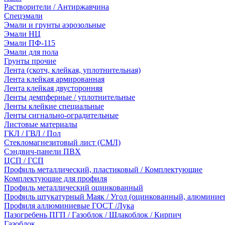
Растворители / Антиржавчина
Спецэмали
Эмали и грунты аэрозольные
Эмали НЦ
Эмали ПФ-115
Эмали для пола
Грунты прочие
Лента (скотч, клейкая, уплотнительная)
Лента клейкая армированная
Лента клейкая двусторонняя
Ленты демпферные / уплотнительные
Ленты клейкие специальные
Ленты сигнально-оградительные
Листовые материалы
ГКЛ / ГВЛ / Пол
Стекломагнезитовый лист (СМЛ)
Сэндвич-панели ПВХ
ЦСП / ГСП
Профиль металлический, пластиковый / Комплектующие
Комплектующие для профиля
Профиль металлический оцинкованный
Профиль штукатурный Маяк / Угол (оцинкованный, алюминие
Профиля аллюминиевые ГОСТ /Лука
Пазогребень ПГП / Газоблок / Шлакоблок / Кирпич
Газоблок