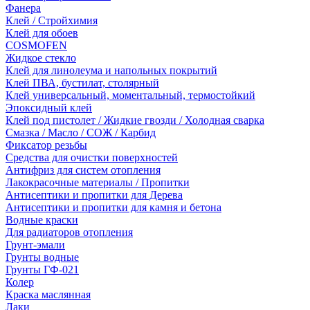
Фанера
Клей / Стройхимия
Клей для обоев
COSMOFEN
Жидкое стекло
Клей для линолеума и напольных покрытий
Клей ПВА, бустилат, столярный
Клей универсальный, моментальный, термостойкий
Эпоксидный клей
Клей под пистолет / Жидкие гвозди / Холодная сварка
Смазка / Масло / СОЖ / Карбид
Фиксатор резьбы
Средства для очистки поверхностей
Антифриз для систем отопления
Лакокрасочные материалы / Пропитки
Антисептики и пропитки для Дерева
Антисептики и пропитки для камня и бетона
Водные краски
Для радиаторов отопления
Грунт-эмали
Грунты водные
Грунты ГФ-021
Колер
Краска маслянная
Лаки