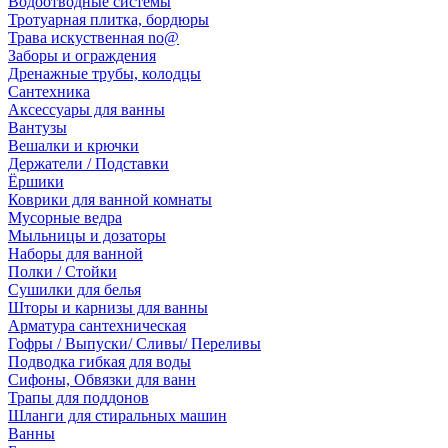
Водоотводные системы
Тротуарная плитка, бордюры
Трава искуственная no@
Заборы и ограждения
Дренажные трубы, колодцы
Сантехника
Аксессуары для ванны
Вантузы
Вешалки и крючки
Держатели / Подставки
Ёршики
Коврики для ванной комнаты
Мусорные ведра
Мыльницы и дозаторы
Наборы для ванной
Полки / Стойки
Сушилки для белья
Шторы и карнизы для ванны
Арматура сантехническая
Гофры / Выпуски/ Сливы/ Переливы
Подводка гибкая для воды
Сифоны, Обвязки для ванн
Трапы для поддонов
Шланги для стиральных машин
Ванны