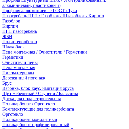
Профиль штукатурный Маяк / Угол (оцинкованный,
алюминиевый, пластиковый)
Профиля аллюминиевые ГОСТ /Лука
Пазогребень ПГП / Газоблок / Шлакоблок / Кирпич
Газоблок
Кирпич
ПГП пазогребень
ЖБИ
Полистеролбетон
Шлакоблок
Пена монтажная / Очистители / Герметики
Герметики
Очистители пены
Пена монтажная
Пиломатериалы
Деревянный погонаж
Брус
Вагонка, блок-хаус, имитация бруса
Щит мебельный / Ступени / Балясины
Доска для пола, строительная
Поликарбонат / Оргстекло
Комплектующие для поликарбоната
Оргстекло
Поликарбонат монолитный
Поликарбонат профилированный