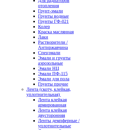
Для радиаторов
отопления
Грунт-эмали
Грунты водные
Грунты ГФ-021
Колер
Краска маслянная
Лаки
Растворители /
Антиржавчина
Спецэмали
Эмали и грунты
аэрозольные
Эмали НЦ
Эмали ПФ-115
Эмали для пола
Грунты прочие
Лента (скотч, клейкая,
уплотнительная)
Лента клейкая
армированная
Лента клейкая
двусторонняя
Ленты демпферные /
уплотнительные