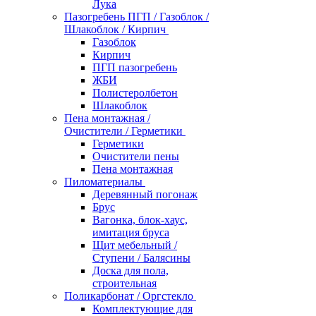
Лука
Пазогребень ПГП / Газоблок /
Шлакоблок / Кирпич
Газоблок
Кирпич
ПГП пазогребень
ЖБИ
Полистеролбетон
Шлакоблок
Пена монтажная /
Очистители / Герметики
Герметики
Очистители пены
Пена монтажная
Пиломатериалы
Деревянный погонаж
Брус
Вагонка, блок-хаус,
имитация бруса
Щит мебельный /
Ступени / Балясины
Доска для пола,
строительная
Поликарбонат / Оргстекло
Комплектующие для