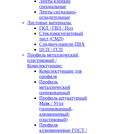
Ленты клейкие
специальные
Ленты сигнально-
оградительные
Листовые материалы
ГКЛ / ГВЛ / Пол
Стекломагнезитовый
лист (СМЛ)
Сэндвич-панели ПВХ
ЦСП / ГСП
Профиль металлический,
пластиковый /
Комплектующие
Комплектующие для
профиля
Профиль
металлический
оцинкованный
Профиль штукатурный
Маяк / Угол
(оцинкованный,
алюминиевый,
пластиковый)
Профиля
аллюминиевые ГОСТ /