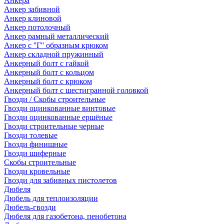
Анкера
Анкер забивной
Анкер клиновой
Анкер потолочный
Анкер рамный металлический
Анкер с ''Г'' образным крюком
Анкер складной пружинный
Анкерный болт с гайкой
Анкерный болт с кольцом
Анкерный болт с крюком
Анкерный болт с шестигранной головкой
Гвозди / Скобы строительные
Гвозди оцинкованные винтовые
Гвозди оцинкованные ершёные
Гвозди строительные черные
Гвозди толевые
Гвозди финишные
Гвозди шиферные
Скобы строительные
Гвозди кровельные
Гвозди для забивных пистолетов
Дюбеля
Дюбель для теплоизоляции
Дюбель-гвозди
Дюбеля для газобетона, пенобетона