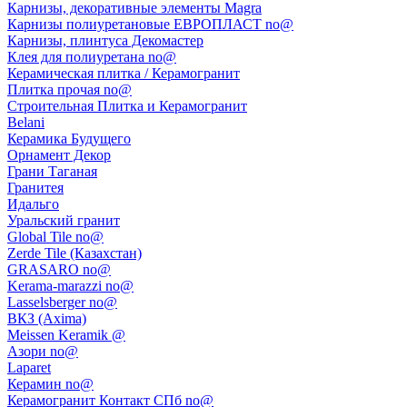
Карнизы, декоративные элементы Magra
Карнизы полиуретановые ЕВРОПЛАСТ no@
Карнизы, плинтуса Декомастер
Клея для полиуретана no@
Керамическая плитка / Керамогранит
Плитка прочая no@
Строительная Плитка и Керамогранит
Belani
Керамика Будущего
Орнамент Декор
Грани Таганая
Гранитея
Идальго
Уральский гранит
Global Tile no@
Zerde Tile (Казахстан)
GRASARO no@
Kerama-marazzi no@
Lasselsberger no@
ВКЗ (Axima)
Meissen Keramik @
Азори no@
Laparet
Керамин no@
Керамогранит Контакт СПб no@