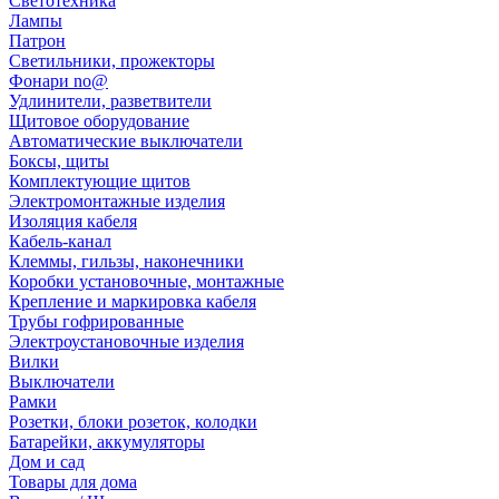
Светотехника
Лампы
Патрон
Светильники, прожекторы
Фонари no@
Удлинители, разветвители
Щитовое оборудование
Автоматические выключатели
Боксы, щиты
Комплектующие щитов
Электромонтажные изделия
Изоляция кабеля
Кабель-канал
Клеммы, гильзы, наконечники
Коробки установочные, монтажные
Крепление и маркировка кабеля
Трубы гофрированные
Электроустановочные изделия
Вилки
Выключатели
Рамки
Розетки, блоки розеток, колодки
Батарейки, аккумуляторы
Дом и сад
Товары для дома