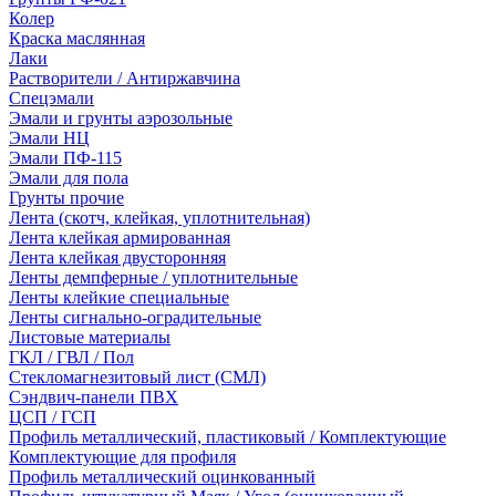
Колер
Краска маслянная
Лаки
Растворители / Антиржавчина
Спецэмали
Эмали и грунты аэрозольные
Эмали НЦ
Эмали ПФ-115
Эмали для пола
Грунты прочие
Лента (скотч, клейкая, уплотнительная)
Лента клейкая армированная
Лента клейкая двусторонняя
Ленты демпферные / уплотнительные
Ленты клейкие специальные
Ленты сигнально-оградительные
Листовые материалы
ГКЛ / ГВЛ / Пол
Стекломагнезитовый лист (СМЛ)
Сэндвич-панели ПВХ
ЦСП / ГСП
Профиль металлический, пластиковый / Комплектующие
Комплектующие для профиля
Профиль металлический оцинкованный