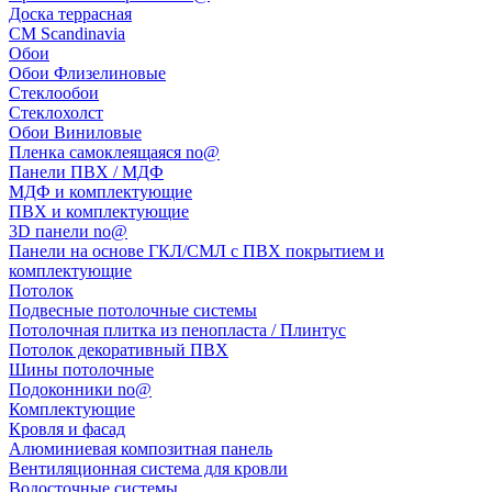
Доска террасная
CM Scandinavia
Обои
Обои Флизелиновые
Стеклообои
Стеклохолст
Обои Виниловые
Пленка самоклеящаяся no@
Панели ПВХ / МДФ
МДФ и комплектующие
ПВХ и комплектующие
3D панели no@
Панели на основе ГКЛ/СМЛ с ПВХ покрытием и
комплектующие
Потолок
Подвесные потолочные системы
Потолочная плитка из пенопласта / Плинтус
Потолок декоративный ПВХ
Шины потолочные
Подоконники no@
Комплектующие
Кровля и фасад
Алюминиевая композитная панель
Вентиляционная система для кровли
Водосточные системы