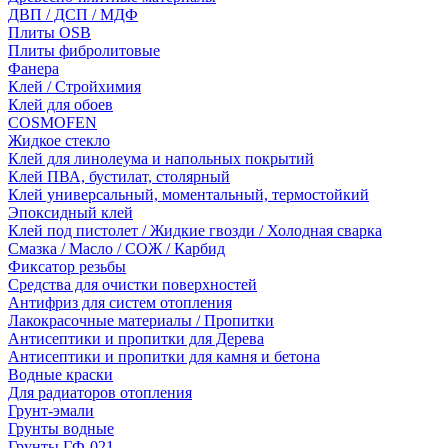
ДВП / ДСП / МДФ
Плиты OSB
Плиты фибролитовые
Фанера
Клей / Стройхимия
Клей для обоев
COSMOFEN
Жидкое стекло
Клей для линолеума и напольных покрытий
Клей ПВА, бустилат, столярный
Клей универсальный, моментальный, термостойкий
Эпоксидный клей
Клей под пистолет / Жидкие гвозди / Холодная сварка
Смазка / Масло / СОЖ / Карбид
Фиксатор резьбы
Средства для очистки поверхностей
Антифриз для систем отопления
Лакокрасочные материалы / Пропитки
Антисептики и пропитки для Дерева
Антисептики и пропитки для камня и бетона
Водные краски
Для радиаторов отопления
Грунт-эмали
Грунты водные
Грунты ГФ-021