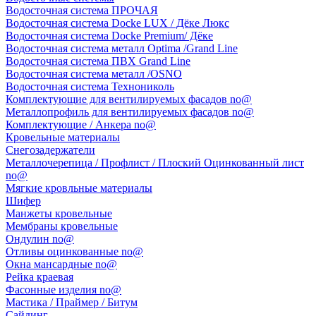
Водосточная система ПРОЧАЯ
Водосточная система Docke LUX / Дёке Люкс
Водосточная система Docke Premium/ Дёке
Водосточная система металл Optima /Grand Line
Водосточная система ПВХ Grand Line
Водосточная система металл /OSNO
Водосточная система Технониколь
Комплектующие для вентилируемых фасадов no@
Металлопрофиль для вентилируемых фасадов no@
Комплектующие / Анкера no@
Кровельные материалы
Снегозадержатели
Металлочерепица / Профлист / Плоский Оцинкованный лист
no@
Мягкие кровльные материалы
Шифер
Манжеты кровельные
Мембраны кровельные
Ондулин no@
Отливы оцинкованные no@
Окна мансардные no@
Рейка краевая
Фасонные изделия no@
Мастика / Праймер / Битум
Сайдинг