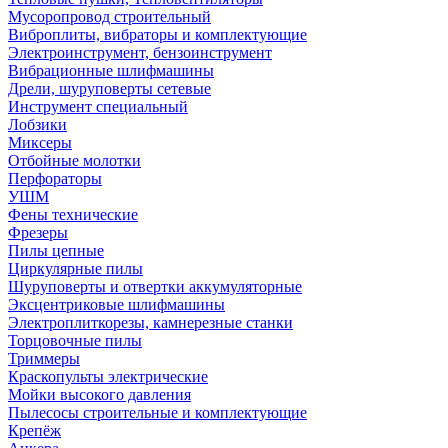
Мусоропровод строительный
Виброплиты, вибраторы и комплектующие
Электроинструмент, бензоинструмент
Вибрационные шлифмашины
Дрели, шуруповерты сетевые
Инструмент специальный
Лобзики
Миксеры
Отбойные молотки
Перфораторы
УШМ
Фены технические
Фрезеры
Пилы цепные
Циркулярные пилы
Шуруповерты и отвертки аккумуляторные
Эксцентриковые шлифмашины
Электроплиткорезы, камнерезные станки
Торцовочные пилы
Триммеры
Краскопульты электрические
Мойки высокого давления
Пылесосы строительные и комплектующие
Крепёж