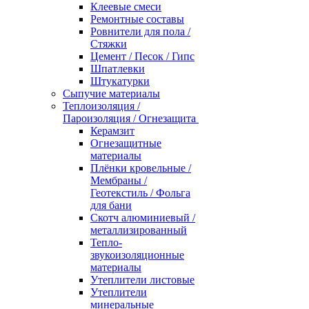
Клеевые смеси
Ремонтные составы
Ровнители для пола /
Стяжки
Цемент / Песок / Гипс
Шпатлевки
Штукатурки
Сыпучие материалы
Теплоизоляция /
Пароизоляция / Огнезащита
Керамзит
Огнезащитные
материалы
Плёнки кровельные /
Мембраны /
Геотекстиль / Фольга
для бани
Скотч алюминиевый /
металлизированный
Тепло-
звукоизоляционные
материалы
Утеплители листовые
Утеплители
минеральные