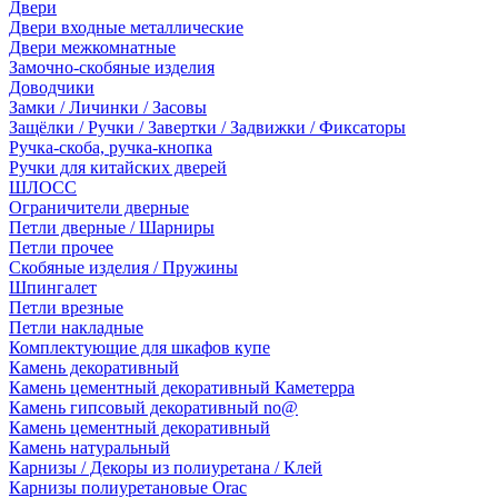
Двери
Двери входные металлические
Двери межкомнатные
Замочно-скобяные изделия
Доводчики
Замки / Личинки / Засовы
Защёлки / Ручки / Завертки / Задвижки / Фиксаторы
Ручка-скоба, ручка-кнопка
Ручки для китайских дверей
ШЛОСС
Ограничители дверные
Петли дверные / Шарниры
Петли прочее
Скобяные изделия / Пружины
Шпингалет
Петли врезные
Петли накладные
Комплектующие для шкафов купе
Камень декоративный
Камень цементный декоративный Каметерра
Камень гипсовый декоративный no@
Камень цементный декоративный
Камень натуральный
Карнизы / Декоры из полиуретана / Клей
Карнизы полиуретановые Orac