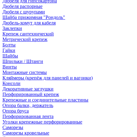
Дюбеля для гипсокартона
Дюбеля распорные
Дюбеля с шурупами
Шайба прижимная "Рондоль"
Дюбель-хомут для кабеля
Заклепки
Крепеж сантехнический
Метрический крепеж
Болты
Гайки
Шайбы
Шпильки / Штанги
Винты
Монтажные системы
Кляймеры (крепёж для панелей и вагонки)
Консоли
Декоративные заглушки
Перфорированный крепеж
Крепежные и соединительные пластины
Опора балки, держатель
Опора бруса
Перфорированная лента
Уголки крепежные перфорированные
Саморезы
Саморезы кровельные