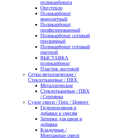
поликарбоната
Оргстекло
Поликарбонат
монолитный
Поликарбонат
профилированный
Поликарбонат сотовый
прозрачный
Поликарбонат сотовый
цветной
ВЫСТАВКА
поликарбонат
Пластик листовой
Сетки металлические /
Стеклотканевые / ПВХ
Металлические
Стеклотканевые / ПВХ
/ Серпянка
Сухие смеси / Гипс / Цемент
Гидроизоляция и
добавки к смесям
Затирки для швов и
добавки
Кладочные /
Монтажные смеси