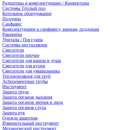
Радиаторы и комплектующие / Конвекторы
Системы Тёплый пол
Котельное оборудование
Поддоны
Санфаянс
Комплектующие к санфаянсу, ваннам, поддонам
Раковины
Унитазы / Писсуары
Системы инсталляции
Смесители
Смесители прочие
Смесители для ванны и душа
Смесители для кухни
Смесители для умывальника
Теплоизоляция для труб
Асбоцементные трубы
Инструмент
Защита труда
Защита органов дыхания
Защита органов зрения и лица
Защита органов слуха
Защита рук
Одежда защитная
Измерительный инструмент
Механический инструмент