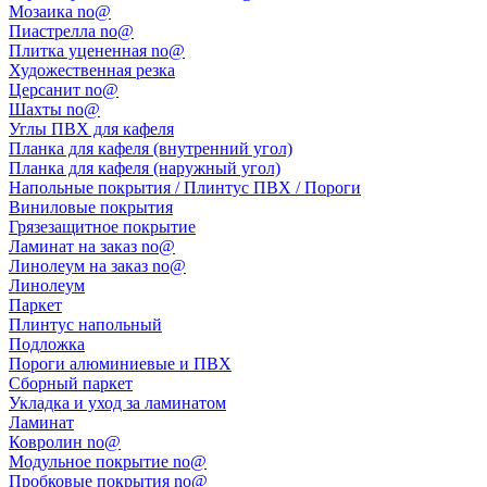
Мозаика no@
Пиастрелла no@
Плитка уцененная no@
Художественная резка
Церсанит no@
Шахты no@
Углы ПВХ для кафеля
Планка для кафеля (внутренний угол)
Планка для кафеля (наружный угол)
Напольные покрытия / Плинтус ПВХ / Пороги
Виниловые покрытия
Грязезащитное покрытие
Ламинат на заказ no@
Линолеум на заказ no@
Линолеум
Паркет
Плинтус напольный
Подложка
Пороги алюминиевые и ПВХ
Сборный паркет
Укладка и уход за ламинатом
Ламинат
Ковролин no@
Модульное покрытие no@
Пробковые покрытия no@