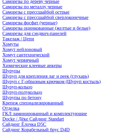
Саморезы по дереву черные
Саморезы по металлу черные
Саморезы с прессшайбой острые
Саморезы с прессшайбой сверлоконечные
Саморезы фосфат (черные)
Саморезы оцинкованные (желтые и белые)
Саморезы для сэндвич-панелей
Такелаж / Цепи
Хомуты
Хомут нейлоновый
Хомут сантехнический
Хомут червячный
Химические клеевые анкеры
Шурупы
Шуруп для крепления лаг и реек (глухарь)
Шуруп с Г-образным крючком (Шуруп костыль)
Шуруп-кольцо
Шуруп-полукольцо
Шурупы по бетону
Крепеж специализированный
Отделка
ГКЛ ламинированный и комплектующие
Docke / Дёке Сайдинг Standart
Сайдинг Ёлочка D5C
Сайдинг Корабельный брус D4D