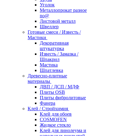
Уголок
Металлопрокат разное
no@
Листовой металл
Швеллер
Готовые смеси / Известь /
Мастики
Декоративная
штукатурка
Известь / Замазка /
Шпакрил
Мастика
Шпатлевка
Древесно-плитные
материалы
ДВП / ДСП / МДФ
Плиты OSB
Плиты фибролитовые
Фанера
Клей / Стройхимия
Клей для обоев
COSMOFEN
Жидкое стекло
Клей для линолеума и
напольных покрытий