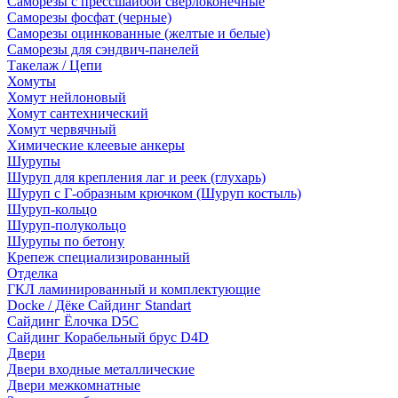
Саморезы с прессшайбой сверлоконечные
Саморезы фосфат (черные)
Саморезы оцинкованные (желтые и белые)
Саморезы для сэндвич-панелей
Такелаж / Цепи
Хомуты
Хомут нейлоновый
Хомут сантехнический
Хомут червячный
Химические клеевые анкеры
Шурупы
Шуруп для крепления лаг и реек (глухарь)
Шуруп с Г-образным крючком (Шуруп костыль)
Шуруп-кольцо
Шуруп-полукольцо
Шурупы по бетону
Крепеж специализированный
Отделка
ГКЛ ламинированный и комплектующие
Docke / Дёке Сайдинг Standart
Сайдинг Ёлочка D5C
Сайдинг Корабельный брус D4D
Двери
Двери входные металлические
Двери межкомнатные