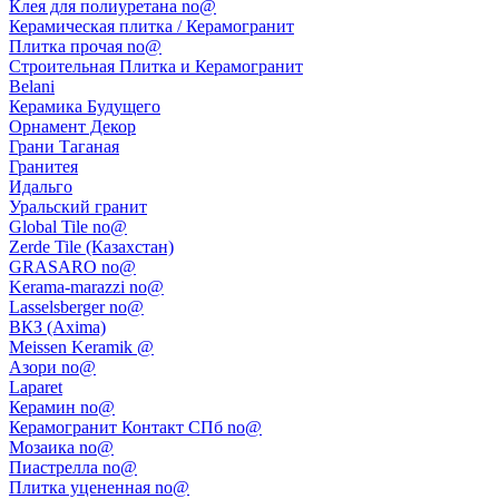
Клея для полиуретана no@
Керамическая плитка / Керамогранит
Плитка прочая no@
Строительная Плитка и Керамогранит
Belani
Керамика Будущего
Орнамент Декор
Грани Таганая
Гранитея
Идальго
Уральский гранит
Global Tile no@
Zerde Tile (Казахстан)
GRASARO no@
Kerama-marazzi no@
Lasselsberger no@
ВКЗ (Axima)
Meissen Keramik @
Азори no@
Laparet
Керамин no@
Керамогранит Контакт СПб no@
Мозаика no@
Пиастрелла no@
Плитка уцененная no@