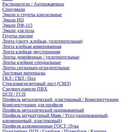
Растворители / Антиржавчина
Спецэмали
Эмали и грунты аэрозольные
Эмали НЦ
Эмали ПФ-115
Эмали для пола
Грунты прочие
Лента (скотч, клейкая, уплотнительная)
Лента клейкая армированная
Лента клейкая двусторонняя
Ленты демпферные / уплотнительные
Ленты клейкие специальные
Ленты сигнально-оградительные
Листовые материалы
ГКЛ / ГВЛ / Пол
Стекломагнезитовый лист (СМЛ)
Сэндвич-панели ПВХ
ЦСП / ГСП
Профиль металлический, пластиковый / Комплектующие
Комплектующие для профиля
Профиль металлический оцинкованный
Профиль штукатурный Маяк / Угол (оцинкованный,
алюминиевый, пластиковый)
Профиля аллюминиевые ГОСТ /Лука
Пазогребень ПГП / Газоблок / Шлакоблок / Кирпич