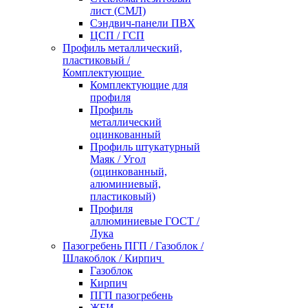
лист (СМЛ)
Сэндвич-панели ПВХ
ЦСП / ГСП
Профиль металлический,
пластиковый /
Комплектующие
Комплектующие для
профиля
Профиль
металлический
оцинкованный
Профиль штукатурный
Маяк / Угол
(оцинкованный,
алюминиевый,
пластиковый)
Профиля
аллюминиевые ГОСТ /
Лука
Пазогребень ПГП / Газоблок /
Шлакоблок / Кирпич
Газоблок
Кирпич
ПГП пазогребень
ЖБИ