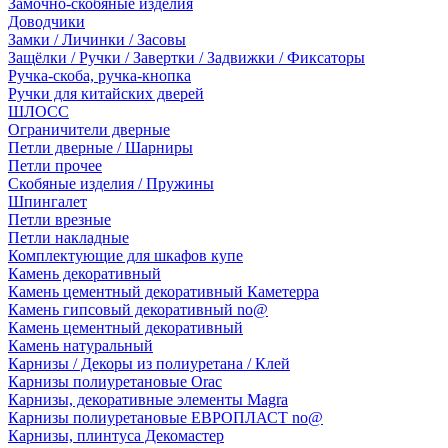
Замочно-скобяные изделия
Доводчики
Замки / Личинки / Засовы
Защёлки / Ручки / Завертки / Задвижки / Фиксаторы
Ручка-скоба, ручка-кнопка
Ручки для китайских дверей
ШЛОСС
Ограничители дверные
Петли дверные / Шарниры
Петли прочее
Скобяные изделия / Пружины
Шпингалет
Петли врезные
Петли накладные
Комплектующие для шкафов купе
Камень декоративный
Камень цементный декоративный Каметерра
Камень гипсовый декоративный no@
Камень цементный декоративный
Камень натуральный
Карнизы / Декоры из полиуретана / Клей
Карнизы полиуретановые Orac
Карнизы, декоративные элементы Magra
Карнизы полиуретановые ЕВРОПЛАСТ no@
Карнизы, плинтуса Декомастер