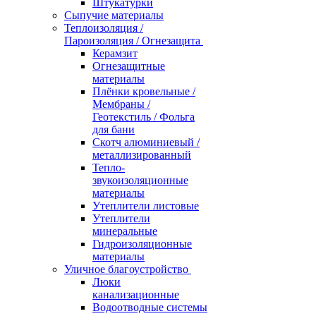
Штукатурки
Сыпучие материалы
Теплоизоляция /
Пароизоляция / Огнезащита
Керамзит
Огнезащитные
материалы
Плёнки кровельные /
Мембраны /
Геотекстиль / Фольга
для бани
Скотч алюминиевый /
металлизированный
Тепло-
звукоизоляционные
материалы
Утеплители листовые
Утеплители
минеральные
Гидроизоляционные
материалы
Уличное благоустройство
Люки
канализационные
Водоотводные системы