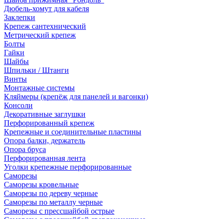
Дюбель-хомут для кабеля
Заклепки
Крепеж сантехнический
Метрический крепеж
Болты
Гайки
Шайбы
Шпильки / Штанги
Винты
Монтажные системы
Кляймеры (крепёж для панелей и вагонки)
Консоли
Декоративные заглушки
Перфорированный крепеж
Крепежные и соединительные пластины
Опора балки, держатель
Опора бруса
Перфорированная лента
Уголки крепежные перфорированные
Саморезы
Саморезы кровельные
Саморезы по дереву черные
Саморезы по металлу черные
Саморезы с прессшайбой острые