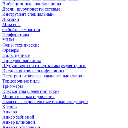
Вибрационные шлифмашины
Дрели, шуруповерты сетевые
Инструмент специальный
Лобзики
Миксеры
Отбойные молотки
Перфораторы
УШМ
Фены технические
Фрезеры
Пилы цепные
Циркулярные пилы
Шуруповерты и отвертки аккумуляторные
Эксцентриковые шлифмашины
Электроплиткорезы, камнерезные станки
Торцовочные пилы
Триммеры
Краскопульты электрические
Мойки высокого давления
Пылесосы строительные и комплектующие
Крепёж
Анкера
Анкер забивной
Анкер клиновой
Анкер потолочный