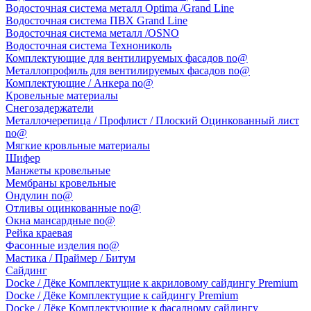
Водосточная система металл Optima /Grand Line
Водосточная система ПВХ Grand Line
Водосточная система металл /OSNO
Водосточная система Технониколь
Комплектующие для вентилируемых фасадов no@
Металлопрофиль для вентилируемых фасадов no@
Комплектующие / Анкера no@
Кровельные материалы
Снегозадержатели
Металлочерепица / Профлист / Плоский Оцинкованный лист
no@
Мягкие кровльные материалы
Шифер
Манжеты кровельные
Мембраны кровельные
Ондулин no@
Отливы оцинкованные no@
Окна мансардные no@
Рейка краевая
Фасонные изделия no@
Мастика / Праймер / Битум
Сайдинг
Docke / Дёке Комплектущие к акриловому сайдингу Premium
Docke / Дёке Комплектущие к сайдингу Premium
Docke / Дёке Комплектующие к фасадному сайдингу