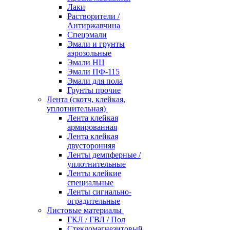
Лаки
Растворители /
Антиржавчина
Спецэмали
Эмали и грунты
аэрозольные
Эмали НЦ
Эмали ПФ-115
Эмали для пола
Грунты прочие
Лента (скотч, клейкая,
уплотнительная)
Лента клейкая
армированная
Лента клейкая
двусторонняя
Ленты демпферные /
уплотнительные
Ленты клейкие
специальные
Ленты сигнально-
оградительные
Листовые материалы
ГКЛ / ГВЛ / Пол
Стекломагнезитовый