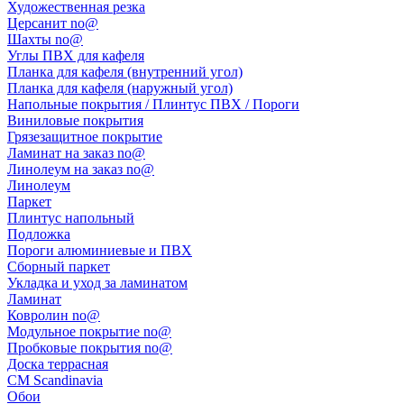
Художественная резка
Церсанит no@
Шахты no@
Углы ПВХ для кафеля
Планка для кафеля (внутренний угол)
Планка для кафеля (наружный угол)
Напольные покрытия / Плинтус ПВХ / Пороги
Виниловые покрытия
Грязезащитное покрытие
Ламинат на заказ no@
Линолеум на заказ no@
Линолеум
Паркет
Плинтус напольный
Подложка
Пороги алюминиевые и ПВХ
Сборный паркет
Укладка и уход за ламинатом
Ламинат
Ковролин no@
Модульное покрытие no@
Пробковые покрытия no@
Доска террасная
CM Scandinavia
Обои