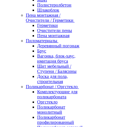
Полистеролбетон
Шлакоблок
Пена монтажная /
Очистители / Герметики
Герметики
Очистители пены
Пена монтажная
Пиломатериалы
Деревянный погонаж
Брус
Вагонка, блок-хаус,
имитация бруса
Щит мебельный /
Ступени / Балясины
Доска для пола,
строительная
Поликарбонат / Оргстекло
Комплектующие для
поликарбоната
Оргстекло
Поликарбонат
монолитный
Поликарбонат
профилированный