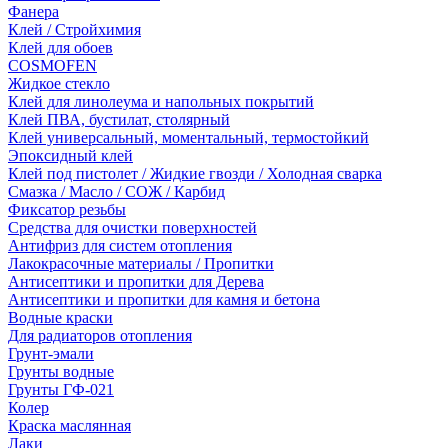
Фанера
Клей / Стройхимия
Клей для обоев
COSMOFEN
Жидкое стекло
Клей для линолеума и напольных покрытий
Клей ПВА, бустилат, столярный
Клей универсальный, моментальный, термостойкий
Эпоксидный клей
Клей под пистолет / Жидкие гвозди / Холодная сварка
Смазка / Масло / СОЖ / Карбид
Фиксатор резьбы
Средства для очистки поверхностей
Антифриз для систем отопления
Лакокрасочные материалы / Пропитки
Антисептики и пропитки для Дерева
Антисептики и пропитки для камня и бетона
Водные краски
Для радиаторов отопления
Грунт-эмали
Грунты водные
Грунты ГФ-021
Колер
Краска маслянная
Лаки