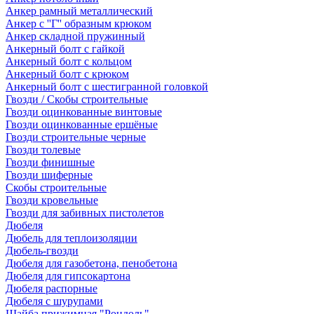
Анкер рамный металлический
Анкер с ''Г'' образным крюком
Анкер складной пружинный
Анкерный болт с гайкой
Анкерный болт с кольцом
Анкерный болт с крюком
Анкерный болт с шестигранной головкой
Гвозди / Скобы строительные
Гвозди оцинкованные винтовые
Гвозди оцинкованные ершёные
Гвозди строительные черные
Гвозди толевые
Гвозди финишные
Гвозди шиферные
Скобы строительные
Гвозди кровельные
Гвозди для забивных пистолетов
Дюбеля
Дюбель для теплоизоляции
Дюбель-гвозди
Дюбеля для газобетона, пенобетона
Дюбеля для гипсокартона
Дюбеля распорные
Дюбеля с шурупами
Шайба прижимная "Рондоль"