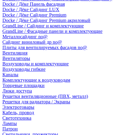
Docke / Дёке Панель фасадная
Docke / Дёке Сайдинг LUX
Docke / Дёке Сайдинг Premium
Docke / Дёке Сайдинг Premium акриловый
GrandLine / Сайдинг и комплектующие
GrandLine / Фасадные панели и комплектующие
Металлосайдинг no@
Сайдинг виниловый др no@
Плиты для вентилируемых фасадов no@
Вентиляция
Вентиляторы
Воздуховоды и комплектующие
Воздуховоды гибкие
Каналы
Комплектующие к воздуховодам
Торцевые площадки
Люки доступа
Решетки вентиляционные (ПВХ, металл)
Решетки для радиатора / Экраны
Электротовары
Кабель, провод
Светотехника
Лампы
Патрон
Светильники, прожекторы