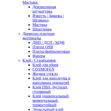
Мастики
Декоративная
штукатурка
Известь / Замазка /
Шпакрил
Мастика
Шпатлевка
Древесно-плитные
материалы
ДВП / ДСП / МДФ
Плиты OSB
Плиты фибролитовые
Фанера
Клей / Стройхимия
Клей для обоев
COSMOFEN
Жидкое стекло
Клей для линолеума и
напольных покрытий
Клей ПВА, бустилат,
столярный
Клей универсальный,
моментальный,
термостойкий
Эпоксидный клей