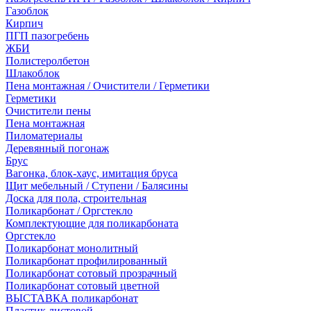
Газоблок
Кирпич
ПГП пазогребень
ЖБИ
Полистеролбетон
Шлакоблок
Пена монтажная / Очистители / Герметики
Герметики
Очистители пены
Пена монтажная
Пиломатериалы
Деревянный погонаж
Брус
Вагонка, блок-хаус, имитация бруса
Щит мебельный / Ступени / Балясины
Доска для пола, строительная
Поликарбонат / Оргстекло
Комплектующие для поликарбоната
Оргстекло
Поликарбонат монолитный
Поликарбонат профилированный
Поликарбонат сотовый прозрачный
Поликарбонат сотовый цветной
ВЫСТАВКА поликарбонат
Пластик листовой