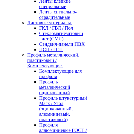
Ленты клейкие
специальные
Ленты сигнально-
оградительные
Листовые материалы
ГКЛ / ГВЛ / Пол
Стекломагнезитовый
лист (СМЛ)
Сэндвич-панели ПВХ
ЦСП / ГСП
Профиль металлический,
пластиковый /
Комплектующие
Комплектующие для
профиля
Профиль
металлический
оцинкованный
Профиль штукатурный
Маяк / Угол
(оцинкованный,
алюминиевый,
пластиковый)
Профиля
аллюминиевые ГОСТ /