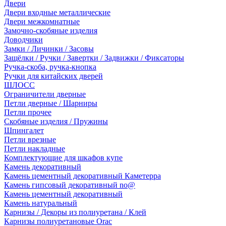
Двери
Двери входные металлические
Двери межкомнатные
Замочно-скобяные изделия
Доводчики
Замки / Личинки / Засовы
Защёлки / Ручки / Завертки / Задвижки / Фиксаторы
Ручка-скоба, ручка-кнопка
Ручки для китайских дверей
ШЛОСС
Ограничители дверные
Петли дверные / Шарниры
Петли прочее
Скобяные изделия / Пружины
Шпингалет
Петли врезные
Петли накладные
Комплектующие для шкафов купе
Камень декоративный
Камень цементный декоративный Каметерра
Камень гипсовый декоративный no@
Камень цементный декоративный
Камень натуральный
Карнизы / Декоры из полиуретана / Клей
Карнизы полиуретановые Orac