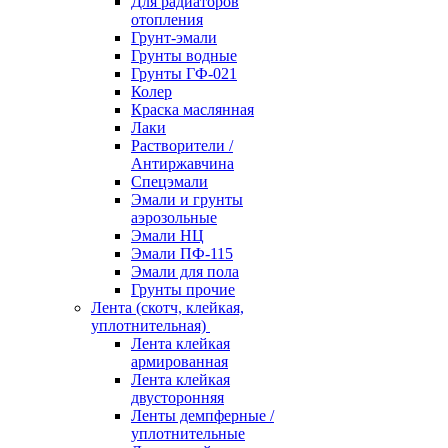
Для радиаторов
отопления
Грунт-эмали
Грунты водные
Грунты ГФ-021
Колер
Краска маслянная
Лаки
Растворители /
Антиржавчина
Спецэмали
Эмали и грунты
аэрозольные
Эмали НЦ
Эмали ПФ-115
Эмали для пола
Грунты прочие
Лента (скотч, клейкая,
уплотнительная)
Лента клейкая
армированная
Лента клейкая
двусторонняя
Ленты демпферные /
уплотнительные