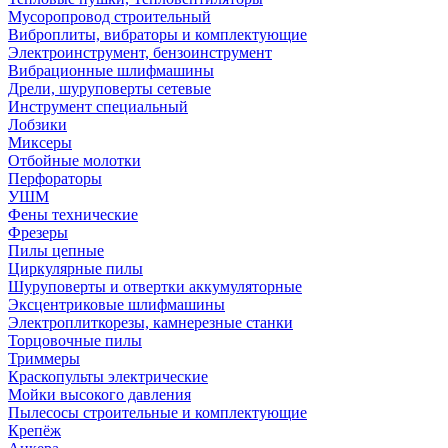
Мусоропровод строительный
Виброплиты, вибраторы и комплектующие
Электроинструмент, бензоинструмент
Вибрационные шлифмашины
Дрели, шуруповерты сетевые
Инструмент специальный
Лобзики
Миксеры
Отбойные молотки
Перфораторы
УШМ
Фены технические
Фрезеры
Пилы цепные
Циркулярные пилы
Шуруповерты и отвертки аккумуляторные
Эксцентриковые шлифмашины
Электроплиткорезы, камнерезные станки
Торцовочные пилы
Триммеры
Краскопульты электрические
Мойки высокого давления
Пылесосы строительные и комплектующие
Крепёж