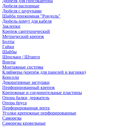
Дюбеля для гипсокартона
Дюбеля распорные
Дюбеля с шурупами
Шайба прижимная "Рондоль"
Дюбель-хомут для кабеля
Заклепки
Крепеж сантехнический
Метрический крепеж
Болты
Гайки
Шайбы
Шпильки / Штанги
Винты
Монтажные системы
Кляймеры (крепёж для панелей и вагонки)
Консоли
Декоративные заглушки
Перфорированный крепеж
Крепежные и соединительные пластины
Опора балки, держатель
Опора бруса
Перфорированная лента
Уголки крепежные перфорированные
Саморезы
Саморезы кровельные