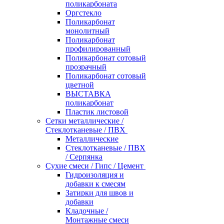
поликарбоната
Оргстекло
Поликарбонат
монолитный
Поликарбонат
профилированный
Поликарбонат сотовый
прозрачный
Поликарбонат сотовый
цветной
ВЫСТАВКА
поликарбонат
Пластик листовой
Сетки металлические /
Стеклотканевые / ПВХ
Металлические
Стеклотканевые / ПВХ
/ Серпянка
Сухие смеси / Гипс / Цемент
Гидроизоляция и
добавки к смесям
Затирки для швов и
добавки
Кладочные /
Монтажные смеси