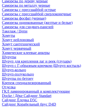
Саморезы по дереву черные
Саморезы по металлу черные
Саморезы с прессшайбой острые
Саморезы с прессшайбой сверлоконечные
Саморезы фосфат (черные)
Саморезы оцинкованные (желтые и белые)
Саморезы для сэндвич-панелей
Такелаж / Цепи
Хомуты
Хомут нейлоновый
Хомут сантехнический
Хомут червячный
Химические клеевые анкеры
Шурупы
Шуруп для крепления лаг и реек (глухарь)
Шуруп с Г-образным крючком (Шуруп костыль)
Шуруп-кольцо
Шуруп-полукольцо
Шурупы по бетону
Крепеж специализированный
Отделка
ГКЛ ламинированный и комплектующие
Docke / Дёке Сайдинг Standart
Сайдинг Ёлочка D5C
Сайдинг Корабельный брус D4D