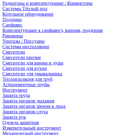
Радиаторы и комплектующие / Конвекторы
Системы Тёплый пол
Котельное оборудование
Поддоны
Санфаянс
Комплектующие к санфаянсу, ваннам, поддонам
Раковины
Унитазы / Писсуары
Системы инсталляции
Смесители
Смесители прочие
Смесители для ванны и душа
Смесители для кухни
Смесители для умывальника
Теплоизоляция для труб
Асбоцементные трубы
Инструмент
Защита труда
Защита органов дыхания
Защита органов зрения и лица
Защита органов слуха
Защита рук
Одежда защитная
Измерительный инструмент
Механический инструмент