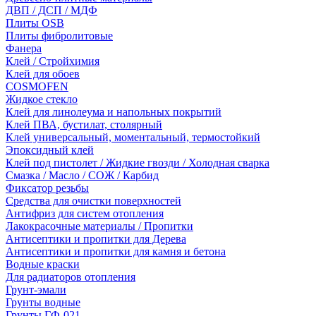
ДВП / ДСП / МДФ
Плиты OSB
Плиты фибролитовые
Фанера
Клей / Стройхимия
Клей для обоев
COSMOFEN
Жидкое стекло
Клей для линолеума и напольных покрытий
Клей ПВА, бустилат, столярный
Клей универсальный, моментальный, термостойкий
Эпоксидный клей
Клей под пистолет / Жидкие гвозди / Холодная сварка
Смазка / Масло / СОЖ / Карбид
Фиксатор резьбы
Средства для очистки поверхностей
Антифриз для систем отопления
Лакокрасочные материалы / Пропитки
Антисептики и пропитки для Дерева
Антисептики и пропитки для камня и бетона
Водные краски
Для радиаторов отопления
Грунт-эмали
Грунты водные
Грунты ГФ-021