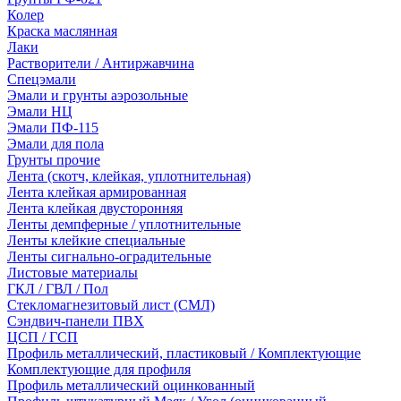
Колер
Краска маслянная
Лаки
Растворители / Антиржавчина
Спецэмали
Эмали и грунты аэрозольные
Эмали НЦ
Эмали ПФ-115
Эмали для пола
Грунты прочие
Лента (скотч, клейкая, уплотнительная)
Лента клейкая армированная
Лента клейкая двусторонняя
Ленты демпферные / уплотнительные
Ленты клейкие специальные
Ленты сигнально-оградительные
Листовые материалы
ГКЛ / ГВЛ / Пол
Стекломагнезитовый лист (СМЛ)
Сэндвич-панели ПВХ
ЦСП / ГСП
Профиль металлический, пластиковый / Комплектующие
Комплектующие для профиля
Профиль металлический оцинкованный