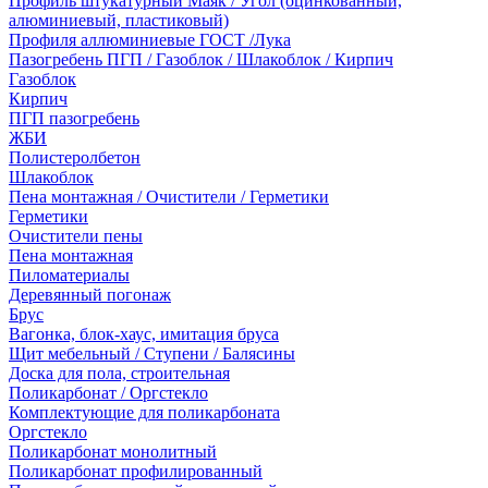
Профиль штукатурный Маяк / Угол (оцинкованный,
алюминиевый, пластиковый)
Профиля аллюминиевые ГОСТ /Лука
Пазогребень ПГП / Газоблок / Шлакоблок / Кирпич
Газоблок
Кирпич
ПГП пазогребень
ЖБИ
Полистеролбетон
Шлакоблок
Пена монтажная / Очистители / Герметики
Герметики
Очистители пены
Пена монтажная
Пиломатериалы
Деревянный погонаж
Брус
Вагонка, блок-хаус, имитация бруса
Щит мебельный / Ступени / Балясины
Доска для пола, строительная
Поликарбонат / Оргстекло
Комплектующие для поликарбоната
Оргстекло
Поликарбонат монолитный
Поликарбонат профилированный