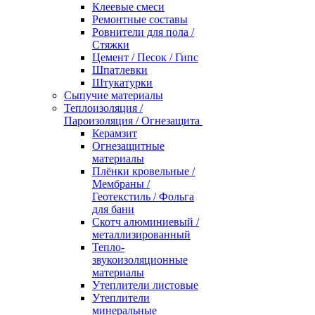
Клеевые смеси
Ремонтные составы
Ровнители для пола /
Стяжки
Цемент / Песок / Гипс
Шпатлевки
Штукатурки
Сыпучие материалы
Теплоизоляция /
Пароизоляция / Огнезащита
Керамзит
Огнезащитные
материалы
Плёнки кровельные /
Мембраны /
Геотекстиль / Фольга
для бани
Скотч алюминиевый /
металлизированный
Тепло-
звукоизоляционные
материалы
Утеплители листовые
Утеплители
минеральные