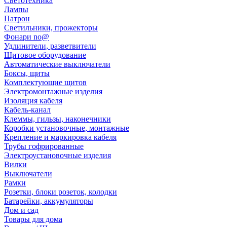
Светотехника
Лампы
Патрон
Светильники, прожекторы
Фонари no@
Удлинители, разветвители
Щитовое оборудование
Автоматические выключатели
Боксы, щиты
Комплектующие щитов
Электромонтажные изделия
Изоляция кабеля
Кабель-канал
Клеммы, гильзы, наконечники
Коробки установочные, монтажные
Крепление и маркировка кабеля
Трубы гофрированные
Электроустановочные изделия
Вилки
Выключатели
Рамки
Розетки, блоки розеток, колодки
Батарейки, аккумуляторы
Дом и сад
Товары для дома