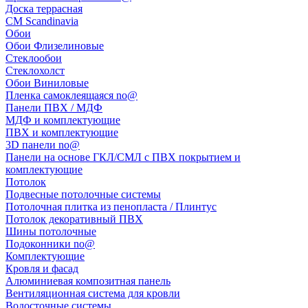
Доска террасная
CM Scandinavia
Обои
Обои Флизелиновые
Стеклообои
Стеклохолст
Обои Виниловые
Пленка самоклеящаяся no@
Панели ПВХ / МДФ
МДФ и комплектующие
ПВХ и комплектующие
3D панели no@
Панели на основе ГКЛ/СМЛ с ПВХ покрытием и
комплектующие
Потолок
Подвесные потолочные системы
Потолочная плитка из пенопласта / Плинтус
Потолок декоративный ПВХ
Шины потолочные
Подоконники no@
Комплектующие
Кровля и фасад
Алюминиевая композитная панель
Вентиляционная система для кровли
Водосточные системы