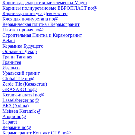
Карнизы, декоративные элементы Magra
Карнизы полиуретановые ЕВРОПЛАСТ no@
Карнизы, плинтуса Декомастер
Клея для полиуретана no@
Керамическая плитка / Керамогранит
Плитка прочая no@
Строительная Плитка и Керамогранит
Belani
Керамика Будущего
Орнамент Декор
Грани Таганая
Гранитея
Идальго
Уральский гранит
Global Tile no@
Zerde Tile (Казахстан)
GRASARO no@
Kerama-marazzi no@
Lasselsberger no@
ВКЗ (Axima)
Meissen Keramik @
Азори no@
Laparet
Керамин no@
Керамогранит Контакт СПб no@