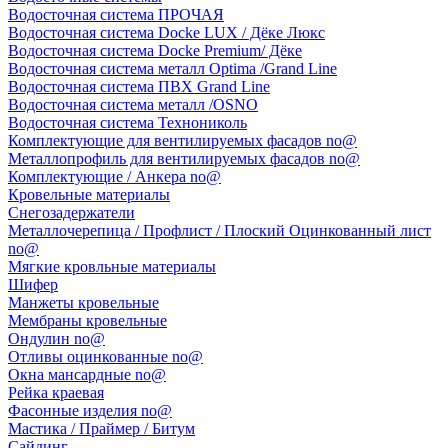
Водосточная система ПРОЧАЯ
Водосточная система Docke LUX / Дёке Люкс
Водосточная система Docke Premium/ Дёке
Водосточная система металл Optima /Grand Line
Водосточная система ПВХ Grand Line
Водосточная система металл /OSNO
Водосточная система Технониколь
Комплектующие для вентилируемых фасадов no@
Металлопрофиль для вентилируемых фасадов no@
Комплектующие / Анкера no@
Кровельные материалы
Снегозадержатели
Металлочерепица / Профлист / Плоский Оцинкованный лист
no@
Мягкие кровльные материалы
Шифер
Манжеты кровельные
Мембраны кровельные
Ондулин no@
Отливы оцинкованные no@
Окна мансардные no@
Рейка краевая
Фасонные изделия no@
Мастика / Праймер / Битум
Сайдинг