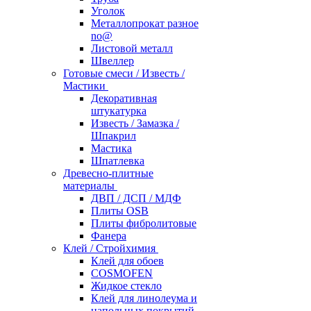
Уголок
Металлопрокат разное
no@
Листовой металл
Швеллер
Готовые смеси / Известь /
Мастики
Декоративная
штукатурка
Известь / Замазка /
Шпакрил
Мастика
Шпатлевка
Древесно-плитные
материалы
ДВП / ДСП / МДФ
Плиты OSB
Плиты фибролитовые
Фанера
Клей / Стройхимия
Клей для обоев
COSMOFEN
Жидкое стекло
Клей для линолеума и
напольных покрытий