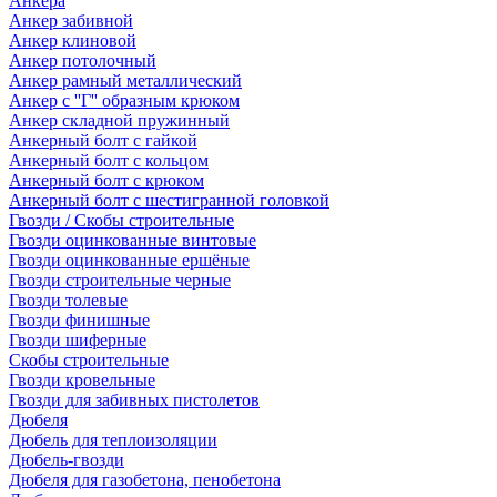
Анкера
Анкер забивной
Анкер клиновой
Анкер потолочный
Анкер рамный металлический
Анкер с ''Г'' образным крюком
Анкер складной пружинный
Анкерный болт с гайкой
Анкерный болт с кольцом
Анкерный болт с крюком
Анкерный болт с шестигранной головкой
Гвозди / Скобы строительные
Гвозди оцинкованные винтовые
Гвозди оцинкованные ершёные
Гвозди строительные черные
Гвозди толевые
Гвозди финишные
Гвозди шиферные
Скобы строительные
Гвозди кровельные
Гвозди для забивных пистолетов
Дюбеля
Дюбель для теплоизоляции
Дюбель-гвозди
Дюбеля для газобетона, пенобетона