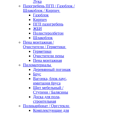
Лука
Пазогребень ПГП / Газоблок /
Шлакоблок / Кирпич
Газоблок
Кирпич
ПГП пазогребень
ЖБИ
Полистеролбетон
Шлакоблок
Пена монтажная /
Очистители / Герметики
Герметики
Очистители пены
Пена монтажная
Пиломатериалы
Деревянный погонаж
Брус
Вагонка, блок-хаус,
имитация бруса
Щит мебельный /
Ступени / Балясины
Доска для пола,
строительная
Поликарбонат / Оргстекло
Комплектующие для