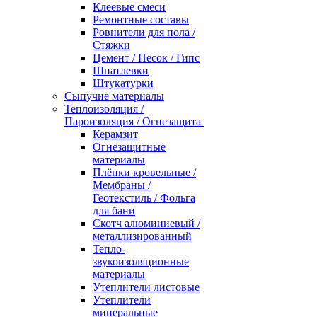
Клеевые смеси
Ремонтные составы
Ровнители для пола /
Стяжки
Цемент / Песок / Гипс
Шпатлевки
Штукатурки
Сыпучие материалы
Теплоизоляция /
Пароизоляция / Огнезащита
Керамзит
Огнезащитные
материалы
Плёнки кровельные /
Мембраны /
Геотекстиль / Фольга
для бани
Скотч алюминиевый /
металлизированный
Тепло-
звукоизоляционные
материалы
Утеплители листовые
Утеплители
минеральные