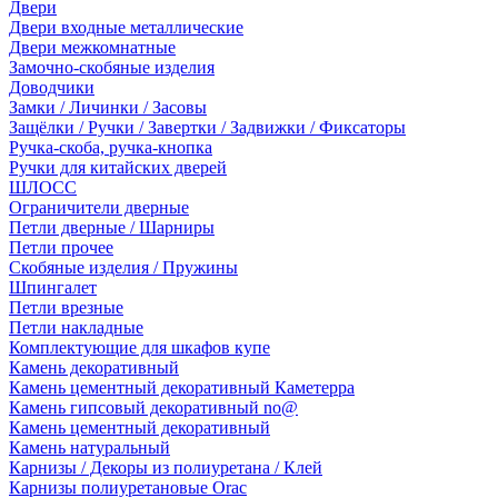
Двери
Двери входные металлические
Двери межкомнатные
Замочно-скобяные изделия
Доводчики
Замки / Личинки / Засовы
Защёлки / Ручки / Завертки / Задвижки / Фиксаторы
Ручка-скоба, ручка-кнопка
Ручки для китайских дверей
ШЛОСС
Ограничители дверные
Петли дверные / Шарниры
Петли прочее
Скобяные изделия / Пружины
Шпингалет
Петли врезные
Петли накладные
Комплектующие для шкафов купе
Камень декоративный
Камень цементный декоративный Каметерра
Камень гипсовый декоративный no@
Камень цементный декоративный
Камень натуральный
Карнизы / Декоры из полиуретана / Клей
Карнизы полиуретановые Orac