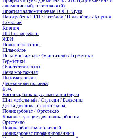
Профиль штукатурный Маяк / Угол (оцинкованный,
алюминиевый, пластиковый)
Профиля аллюминиевые ГОСТ /Лука
Пазогребень ПГП / Газоблок / Шлакоблок / Кирпич
Газоблок
Кирпич
ПГП пазогребень
ЖБИ
Полистеролбетон
Шлакоблок
Пена монтажная / Очистители / Герметики
Герметики
Очистители пены
Пена монтажная
Пиломатериалы
Деревянный погонаж
Брус
Вагонка, блок-хаус, имитация бруса
Щит мебельный / Ступени / Балясины
Доска для пола, строительная
Поликарбонат / Оргстекло
Комплектующие для поликарбоната
Оргстекло
Поликарбонат монолитный
Поликарбонат профилированный