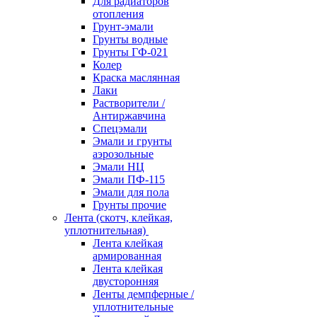
Для радиаторов
отопления
Грунт-эмали
Грунты водные
Грунты ГФ-021
Колер
Краска маслянная
Лаки
Растворители /
Антиржавчина
Спецэмали
Эмали и грунты
аэрозольные
Эмали НЦ
Эмали ПФ-115
Эмали для пола
Грунты прочие
Лента (скотч, клейкая,
уплотнительная)
Лента клейкая
армированная
Лента клейкая
двусторонняя
Ленты демпферные /
уплотнительные