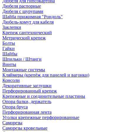
Дюбеля для гипсокартона
Дюбеля распорные
Дюбеля с шурупами
Шайба прижимная "Рондоль"
Дюбель-хомут для кабеля
Заклепки
Крепеж сантехнический
Метрический крепеж
Болты
Гайки
Шайбы
Шпильки / Штанги
Винты
Монтажные системы
Кляймеры (крепёж для панелей и вагонки)
Консоли
Декоративные заглушки
Перфорированный крепеж
Крепежные и соединительные пластины
Опора балки, держатель
Опора бруса
Перфорированная лента
Уголки крепежные перфорированные
Саморезы
Саморезы кровельные