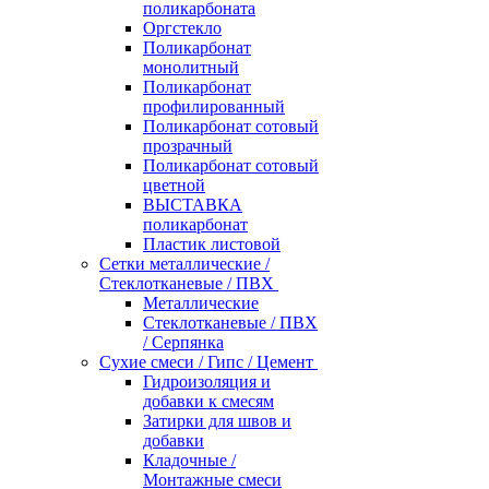
поликарбоната
Оргстекло
Поликарбонат
монолитный
Поликарбонат
профилированный
Поликарбонат сотовый
прозрачный
Поликарбонат сотовый
цветной
ВЫСТАВКА
поликарбонат
Пластик листовой
Сетки металлические /
Стеклотканевые / ПВХ
Металлические
Стеклотканевые / ПВХ
/ Серпянка
Сухие смеси / Гипс / Цемент
Гидроизоляция и
добавки к смесям
Затирки для швов и
добавки
Кладочные /
Монтажные смеси