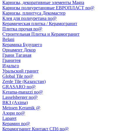
Карнизы, декоративные элементы Magra
Карнизы полиуретановые ЕВРОПЛАСТ no@
Карнизы, плинтуса Декомастер
Клея для полиуретана no@
Керамическая плитка / Керамогранит
Плитка прочая no@
Строительная Плитка и Керамогранит
Belani
Керамика Будущего
Орнамент Декор
Грани Таганая
Гранитея
Идальго
Уральский гранит
Global Tile no@
Zerde Tile (Казахстан)
GRASARO no@
Kerama-marazzi no@
Lasselsberger no@
ВКЗ (Axima)
Meissen Keramik @
Азори no@
Laparet
Керамин no@
Керамогранит Контакт СПб no@