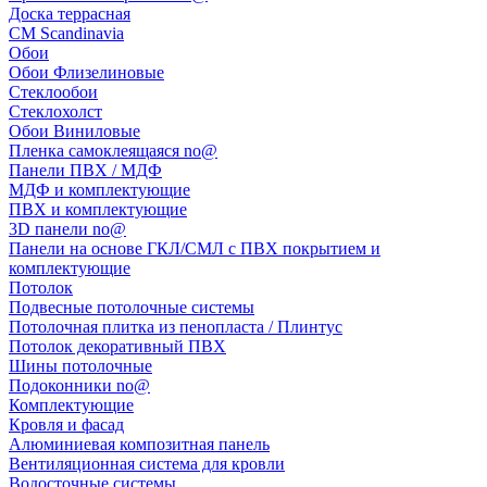
Доска террасная
CM Scandinavia
Обои
Обои Флизелиновые
Стеклообои
Стеклохолст
Обои Виниловые
Пленка самоклеящаяся no@
Панели ПВХ / МДФ
МДФ и комплектующие
ПВХ и комплектующие
3D панели no@
Панели на основе ГКЛ/СМЛ с ПВХ покрытием и
комплектующие
Потолок
Подвесные потолочные системы
Потолочная плитка из пенопласта / Плинтус
Потолок декоративный ПВХ
Шины потолочные
Подоконники no@
Комплектующие
Кровля и фасад
Алюминиевая композитная панель
Вентиляционная система для кровли
Водосточные системы