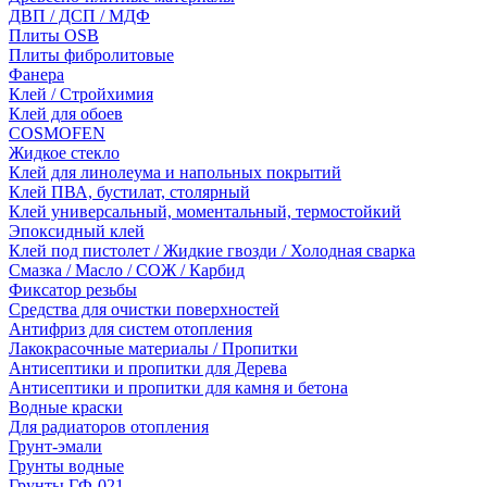
ДВП / ДСП / МДФ
Плиты OSB
Плиты фибролитовые
Фанера
Клей / Стройхимия
Клей для обоев
COSMOFEN
Жидкое стекло
Клей для линолеума и напольных покрытий
Клей ПВА, бустилат, столярный
Клей универсальный, моментальный, термостойкий
Эпоксидный клей
Клей под пистолет / Жидкие гвозди / Холодная сварка
Смазка / Масло / СОЖ / Карбид
Фиксатор резьбы
Средства для очистки поверхностей
Антифриз для систем отопления
Лакокрасочные материалы / Пропитки
Антисептики и пропитки для Дерева
Антисептики и пропитки для камня и бетона
Водные краски
Для радиаторов отопления
Грунт-эмали
Грунты водные
Грунты ГФ-021