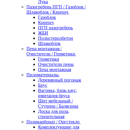
Лука
Пазогребень ПГП / Газоблок /
Шлакоблок / Кирпич
Газоблок
Кирпич
ПГП пазогребень
ЖБИ
Полистеролбетон
Шлакоблок
Пена монтажная /
Очистители / Герметики
Герметики
Очистители пены
Пена монтажная
Пиломатериалы
Деревянный погонаж
Брус
Вагонка, блок-хаус,
имитация бруса
Щит мебельный /
Ступени / Балясины
Доска для пола,
строительная
Поликарбонат / Оргстекло
Комплектующие для