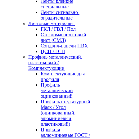
Ленты клейкие
специальные
Ленты сигнально-
оградительные
Листовые материалы
ГКЛ / ГВЛ / Пол
Стекломагнезитовый
лист (СМЛ)
Сэндвич-панели ПВХ
ЦСП / ГСП
Профиль металлический,
пластиковый /
Комплектующие
Комплектующие для
профиля
Профиль
металлический
оцинкованный
Профиль штукатурный
Маяк / Угол
(оцинкованный,
алюминиевый,
пластиковый)
Профиля
аллюминиевые ГОСТ /