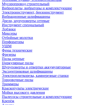
Мусоропровод строительный
Виброплиты, вибраторы и комплектующие
Электроинструмент, бензоинструмент
Вибрационные шлифмашины
Дрели, шуруповерты сетевые
Инструмент специальный
Лобзики
Миксеры
Отбойные молотки
Перфораторы
УШМ
Фены технические
Фрезеры
Пилы цепные
Циркулярные пилы
Шуруповерты и отвертки аккумуляторные
Эксцентриковые шлифмашины
Электроплиткорезы, камнерезные станки
Торцовочные пилы
Триммеры
Краскопульты электрические
Мойки высокого давления
Пылесосы строительные и комплектующие
Крепёж