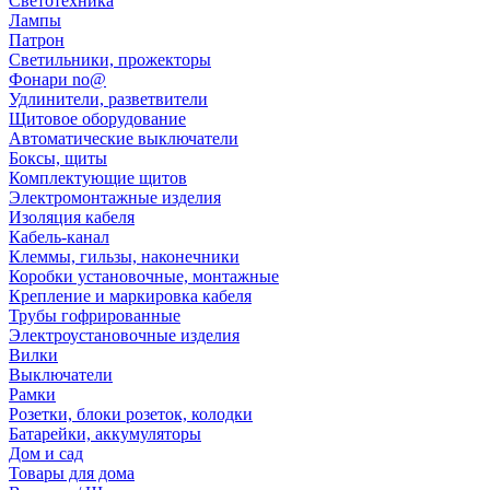
Светотехника
Лампы
Патрон
Светильники, прожекторы
Фонари no@
Удлинители, разветвители
Щитовое оборудование
Автоматические выключатели
Боксы, щиты
Комплектующие щитов
Электромонтажные изделия
Изоляция кабеля
Кабель-канал
Клеммы, гильзы, наконечники
Коробки установочные, монтажные
Крепление и маркировка кабеля
Трубы гофрированные
Электроустановочные изделия
Вилки
Выключатели
Рамки
Розетки, блоки розеток, колодки
Батарейки, аккумуляторы
Дом и сад
Товары для дома