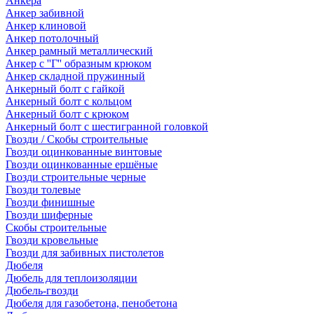
Анкера
Анкер забивной
Анкер клиновой
Анкер потолочный
Анкер рамный металлический
Анкер с ''Г'' образным крюком
Анкер складной пружинный
Анкерный болт с гайкой
Анкерный болт с кольцом
Анкерный болт с крюком
Анкерный болт с шестигранной головкой
Гвозди / Скобы строительные
Гвозди оцинкованные винтовые
Гвозди оцинкованные ершёные
Гвозди строительные черные
Гвозди толевые
Гвозди финишные
Гвозди шиферные
Скобы строительные
Гвозди кровельные
Гвозди для забивных пистолетов
Дюбеля
Дюбель для теплоизоляции
Дюбель-гвозди
Дюбеля для газобетона, пенобетона