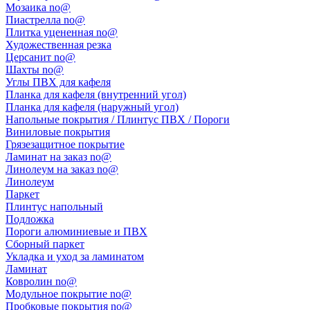
Мозаика no@
Пиастрелла no@
Плитка уцененная no@
Художественная резка
Церсанит no@
Шахты no@
Углы ПВХ для кафеля
Планка для кафеля (внутренний угол)
Планка для кафеля (наружный угол)
Напольные покрытия / Плинтус ПВХ / Пороги
Виниловые покрытия
Грязезащитное покрытие
Ламинат на заказ no@
Линолеум на заказ no@
Линолеум
Паркет
Плинтус напольный
Подложка
Пороги алюминиевые и ПВХ
Сборный паркет
Укладка и уход за ламинатом
Ламинат
Ковролин no@
Модульное покрытие no@
Пробковые покрытия no@