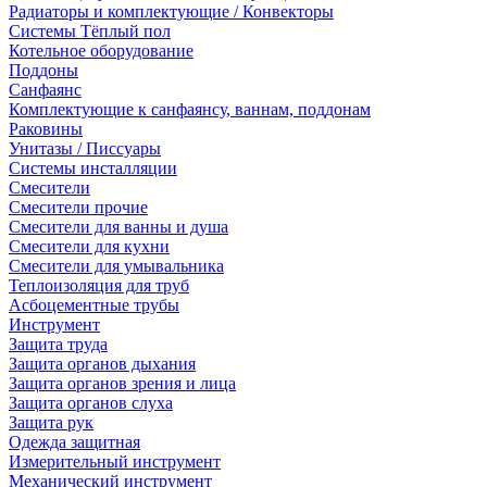
Радиаторы и комплектующие / Конвекторы
Системы Тёплый пол
Котельное оборудование
Поддоны
Санфаянс
Комплектующие к санфаянсу, ваннам, поддонам
Раковины
Унитазы / Писсуары
Системы инсталляции
Смесители
Смесители прочие
Смесители для ванны и душа
Смесители для кухни
Смесители для умывальника
Теплоизоляция для труб
Асбоцементные трубы
Инструмент
Защита труда
Защита органов дыхания
Защита органов зрения и лица
Защита органов слуха
Защита рук
Одежда защитная
Измерительный инструмент
Механический инструмент