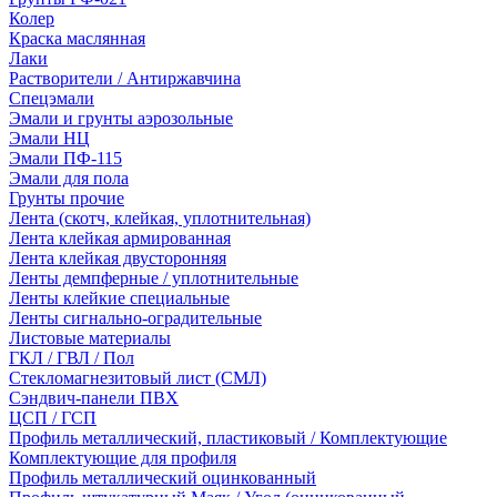
Колер
Краска маслянная
Лаки
Растворители / Антиржавчина
Спецэмали
Эмали и грунты аэрозольные
Эмали НЦ
Эмали ПФ-115
Эмали для пола
Грунты прочие
Лента (скотч, клейкая, уплотнительная)
Лента клейкая армированная
Лента клейкая двусторонняя
Ленты демпферные / уплотнительные
Ленты клейкие специальные
Ленты сигнально-оградительные
Листовые материалы
ГКЛ / ГВЛ / Пол
Стекломагнезитовый лист (СМЛ)
Сэндвич-панели ПВХ
ЦСП / ГСП
Профиль металлический, пластиковый / Комплектующие
Комплектующие для профиля
Профиль металлический оцинкованный