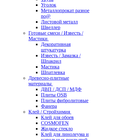
Уголок
Металлопрокат разное
no@
Листовой металл
Швеллер
Готовые смеси / Известь /
Мастики
Декоративная
штукатурка
Известь / Замазка /
Шпакрил
Мастика
Шпатлевка
Древесно-плитные
материалы
ДВП / ДСП / МДФ
Плиты OSB
Плиты фибролитовые
Фанера
Клей / Стройхимия
Клей для обоев
COSMOFEN
Жидкое стекло
Клей для линолеума и
напольных покрытий