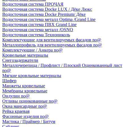
Водосточная система ПРОЧАЯ
Водосточная система Docke LUX / Дёке Люкс
Водосточная система Docke Premium/ Дёке
Водосточная система металл Optima /Grand Line
Водосточная система ПВХ Grand Line
Водосточная система металл /OSNO
Водосточная система Технониколь
Комплектующие для вентилируемых фасадов no@
Металлопрофиль для вентилируемых фасадов no@
Комплектующие / Анкера no@
Кровельные материалы
Снегозадержатели
Металлочерепица / Профлист / Плоский Оцинкованный лист
no@
Мягкие кровльные материалы
Шифер
Манжеты кровельные
Мембраны кровельные
Ондулин no@
Отливы оцинкованные no@
Окна мансардные no@
Рейка краевая
Фасонные изделия no@
Мастика / Праймер / Битум
Сайдинг