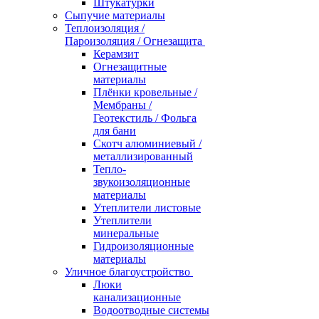
Штукатурки
Сыпучие материалы
Теплоизоляция /
Пароизоляция / Огнезащита
Керамзит
Огнезащитные
материалы
Плёнки кровельные /
Мембраны /
Геотекстиль / Фольга
для бани
Скотч алюминиевый /
металлизированный
Тепло-
звукоизоляционные
материалы
Утеплители листовые
Утеплители
минеральные
Гидроизоляционные
материалы
Уличное благоустройство
Люки
канализационные
Водоотводные системы