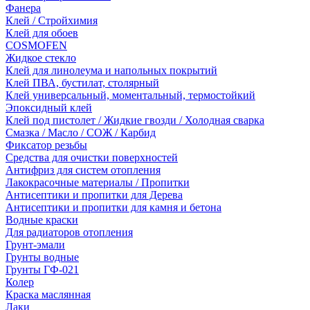
Фанера
Клей / Стройхимия
Клей для обоев
COSMOFEN
Жидкое стекло
Клей для линолеума и напольных покрытий
Клей ПВА, бустилат, столярный
Клей универсальный, моментальный, термостойкий
Эпоксидный клей
Клей под пистолет / Жидкие гвозди / Холодная сварка
Смазка / Масло / СОЖ / Карбид
Фиксатор резьбы
Средства для очистки поверхностей
Антифриз для систем отопления
Лакокрасочные материалы / Пропитки
Антисептики и пропитки для Дерева
Антисептики и пропитки для камня и бетона
Водные краски
Для радиаторов отопления
Грунт-эмали
Грунты водные
Грунты ГФ-021
Колер
Краска маслянная
Лаки