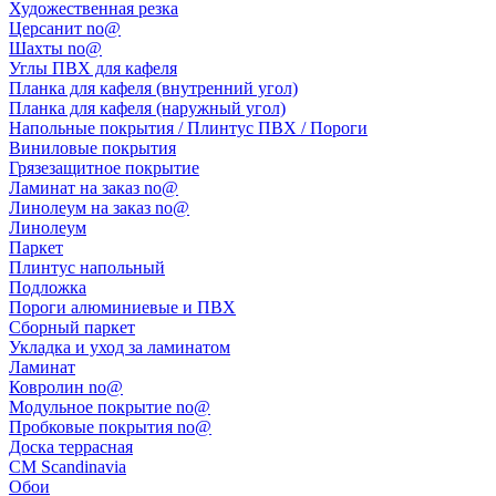
Художественная резка
Церсанит no@
Шахты no@
Углы ПВХ для кафеля
Планка для кафеля (внутренний угол)
Планка для кафеля (наружный угол)
Напольные покрытия / Плинтус ПВХ / Пороги
Виниловые покрытия
Грязезащитное покрытие
Ламинат на заказ no@
Линолеум на заказ no@
Линолеум
Паркет
Плинтус напольный
Подложка
Пороги алюминиевые и ПВХ
Сборный паркет
Укладка и уход за ламинатом
Ламинат
Ковролин no@
Модульное покрытие no@
Пробковые покрытия no@
Доска террасная
CM Scandinavia
Обои