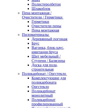
Полистеролбетон
Шлакоблок
Пена монтажная /
Очистители / Герметики
Герметики
Очистители пены
Пена монтажная
Пиломатериалы
Деревянный погонаж
Брус
Вагонка, блок-хаус,
имитация бруса
Щит мебельный /
Ступени / Балясины
Доска для пола,
строительная
Поликарбонат / Оргстекло
Комплектующие для
поликарбоната
Оргстекло
Поликарбонат
монолитный
Поликарбонат
профилированный