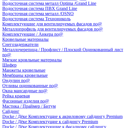
Водосточная система металл Optima /Grand Line
Водосточная система ПВХ Grand Line
Водосточная система металл /OSNO
Водосточная система Технониколь
Комплектующие для вентилируемых фасадов no@
Металлопрофиль для вентилируемых фасадов no@
Комплектующие / Анкера no@
Кровельные материалы
Снегозадержатели
Металлочерепица / Профлист / Плоский Оцинкованный лист
no@
Мягкие кровльные материалы
Шифер
Манжеты кровельные
Мембраны кровельные
Ондулин no@
Отливы оцинкованные no@
Окна мансардные no@
Рейка краевая
Фасонные изделия no@
Мастика / Праймер / Битум
Сайдинг
Docke / Дёке Комплектущие к акриловому сайдингу Premium
Docke / Дёке Комплектущие к сайдингу Premium
Docke / Дёке Комплектующие к фасадному сайдингу