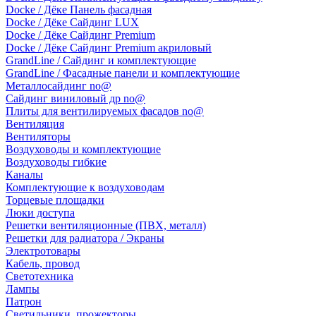
Docke / Дёке Панель фасадная
Docke / Дёке Сайдинг LUX
Docke / Дёке Сайдинг Premium
Docke / Дёке Сайдинг Premium акриловый
GrandLine / Сайдинг и комплектующие
GrandLine / Фасадные панели и комплектующие
Металлосайдинг no@
Сайдинг виниловый др no@
Плиты для вентилируемых фасадов no@
Вентиляция
Вентиляторы
Воздуховоды и комплектующие
Воздуховоды гибкие
Каналы
Комплектующие к воздуховодам
Торцевые площадки
Люки доступа
Решетки вентиляционные (ПВХ, металл)
Решетки для радиатора / Экраны
Электротовары
Кабель, провод
Светотехника
Лампы
Патрон
Светильники, прожекторы