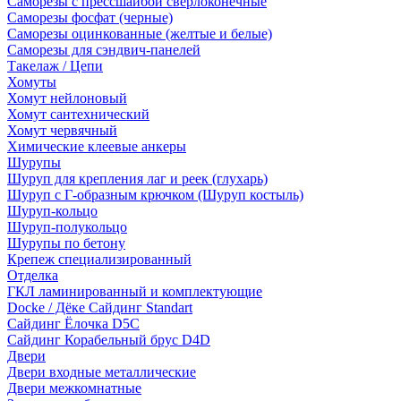
Саморезы с прессшайбой сверлоконечные
Саморезы фосфат (черные)
Саморезы оцинкованные (желтые и белые)
Саморезы для сэндвич-панелей
Такелаж / Цепи
Хомуты
Хомут нейлоновый
Хомут сантехнический
Хомут червячный
Химические клеевые анкеры
Шурупы
Шуруп для крепления лаг и реек (глухарь)
Шуруп с Г-образным крючком (Шуруп костыль)
Шуруп-кольцо
Шуруп-полукольцо
Шурупы по бетону
Крепеж специализированный
Отделка
ГКЛ ламинированный и комплектующие
Docke / Дёке Сайдинг Standart
Сайдинг Ёлочка D5C
Сайдинг Корабельный брус D4D
Двери
Двери входные металлические
Двери межкомнатные