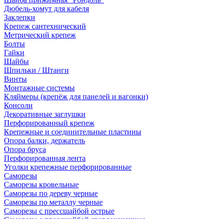
Дюбель-хомут для кабеля
Заклепки
Крепеж сантехнический
Метрический крепеж
Болты
Гайки
Шайбы
Шпильки / Штанги
Винты
Монтажные системы
Кляймеры (крепёж для панелей и вагонки)
Консоли
Декоративные заглушки
Перфорированный крепеж
Крепежные и соединительные пластины
Опора балки, держатель
Опора бруса
Перфорированная лента
Уголки крепежные перфорированные
Саморезы
Саморезы кровельные
Саморезы по дереву черные
Саморезы по металлу черные
Саморезы с прессшайбой острые