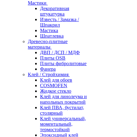
Мастики
Декоративная
штукатурка
Известь / Замазка /
Шпакрил
Мастика
Шпатлевка
Древесно-плитные
материалы
ДВП / ДСП / МДФ
Плиты OSB
Плиты фибролитовые
Фанера
Клей / Стройхимия
Клей для обоев
COSMOFEN
Жидкое стекло
Клей для линолеума и
напольных покрытий
Клей ПВА, бустилат,
столярный
Клей универсальный,
моментальный,
термостойкий
Эпоксидный клей