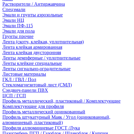
Растворители / Антиржавчина
Спецэмали
Эмали и грунты аэрозольные
Эмали НЦ
Эмали ПФ-115
Эмали для пола
Грунты прочие
Лента (скотч, клейкая, уплотнительная)
Лента клейкая армированная
Лента клейкая двусторонняя
Ленты демпферные / уплотнительные
Ленты клейкие специальные
Ленты сигнально-оградительные
Листовые материалы
ГКЛ / ГВЛ / Пол
Стекломагнезитовый лист (СМЛ)
Сэндвич-панели ПВХ
ЦСП / ГСП
Профиль металлический, пластиковый / Комплектующие
Комплектующие для профиля
Профиль металлический оцинкованный
Профиль штукатурный Маяк / Угол (оцинкованный,
алюминиевый, пластиковый)
Профиля аллюминиевые ГОСТ /Лука
Пазогребень ПГП / Газоблок / Шлакоблок / Кирпич