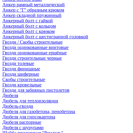
Анкер рамный металлический
Анкер с ''Г'' образным крюком
Анкер складной пружинный
Анкерный болт с гайкой
Анкерный болт с кольцом
Анкерный болт с крюком
Анкерный болт с шестигранной головкой
Гвозди / Скобы строительные
Гвозди оцинкованные винтовые
Гвозди оцинкованные ершёные
Гвозди строительные черные
Гвозди толевые
Гвозди финишные
Гвозди шиферные
Скобы строительные
Гвозди кровельные
Гвозди для забивных пистолетов
Дюбеля
Дюбель для теплоизоляции
Дюбель-гвозди
Дюбеля для газобетона, пенобетона
Дюбеля для гипсокартона
Дюбеля распорные
Дюбеля с шурупами
Шайба прижимная "Рондоль"