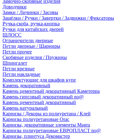
Замочно-скобяные изделия
Доводчики
Замки / Личинки / Засовы
Защёлки / Ручки / Завертки / Задвижки / Фиксаторы
Ручка-скоба, ручка-кнопка
Ручки для китайских дверей
ШЛОСС
Ограничители дверные
Петли дверные / Шарниры
Петли прочее
Скобяные изделия / Пружины
Шпингалет
Петли врезные
Петли накладные
Комплектующие для шкафов купе
Камень декоративный
Камень цементный декоративный Каметерра
Камень гипсовый декоративный no@
Камень цементный декоративный
Камень натуральный
Карнизы / Декоры из полиуретана / Клей
Карнизы полиуретановые Orac
Карнизы, декоративные элементы Magra
Карнизы полиуретановые ЕВРОПЛАСТ no@
Карнизы, плинтуса Декомастер