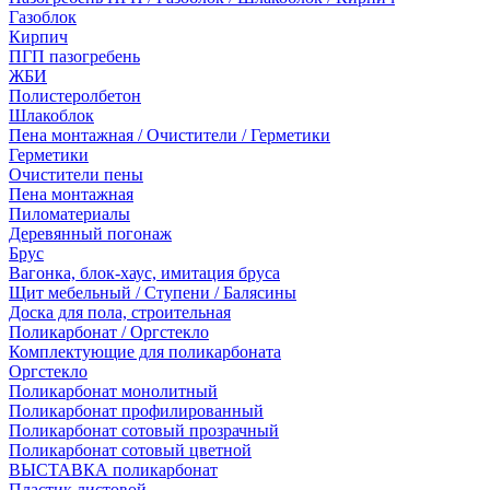
Газоблок
Кирпич
ПГП пазогребень
ЖБИ
Полистеролбетон
Шлакоблок
Пена монтажная / Очистители / Герметики
Герметики
Очистители пены
Пена монтажная
Пиломатериалы
Деревянный погонаж
Брус
Вагонка, блок-хаус, имитация бруса
Щит мебельный / Ступени / Балясины
Доска для пола, строительная
Поликарбонат / Оргстекло
Комплектующие для поликарбоната
Оргстекло
Поликарбонат монолитный
Поликарбонат профилированный
Поликарбонат сотовый прозрачный
Поликарбонат сотовый цветной
ВЫСТАВКА поликарбонат
Пластик листовой