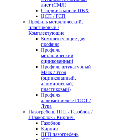
лист (СМЛ)
Сэндвич-панели ПВХ
ЦСП / ГСП
Профиль металлический,
пластиковый /
Комплектующие
Комплектующие для
профиля
Профиль
металлический
оцинкованный
Профиль штукатурный
Маяк / Угол
(оцинкованный,
алюминиевый,
пластиковый)
Профиля
аллюминиевые ГОСТ /
Лука
Пазогребень ПГП / Газоблок /
Шлакоблок / Кирпич
Газоблок
Кирпич
ПГП пазогребень
ЖБИ