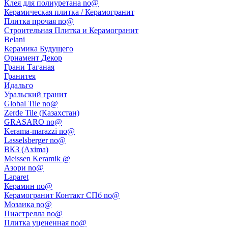
Клея для полиуретана no@
Керамическая плитка / Керамогранит
Плитка прочая no@
Строительная Плитка и Керамогранит
Belani
Керамика Будущего
Орнамент Декор
Грани Таганая
Гранитея
Идальго
Уральский гранит
Global Tile no@
Zerde Tile (Казахстан)
GRASARO no@
Kerama-marazzi no@
Lasselsberger no@
ВКЗ (Axima)
Meissen Keramik @
Азори no@
Laparet
Керамин no@
Керамогранит Контакт СПб no@
Мозаика no@
Пиастрелла no@
Плитка уцененная no@