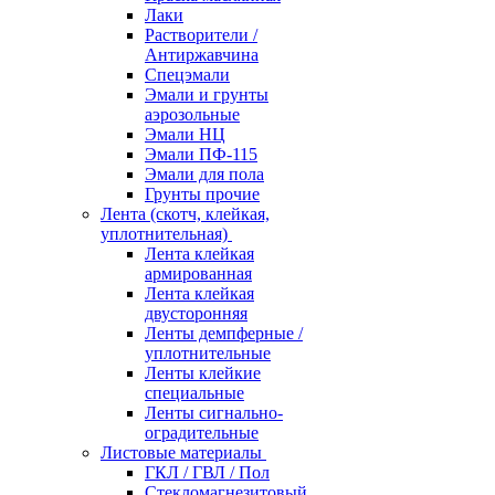
Лаки
Растворители /
Антиржавчина
Спецэмали
Эмали и грунты
аэрозольные
Эмали НЦ
Эмали ПФ-115
Эмали для пола
Грунты прочие
Лента (скотч, клейкая,
уплотнительная)
Лента клейкая
армированная
Лента клейкая
двусторонняя
Ленты демпферные /
уплотнительные
Ленты клейкие
специальные
Ленты сигнально-
оградительные
Листовые материалы
ГКЛ / ГВЛ / Пол
Стекломагнезитовый