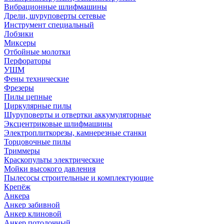
Вибрационные шлифмашины
Дрели, шуруповерты сетевые
Инструмент специальный
Лобзики
Миксеры
Отбойные молотки
Перфораторы
УШМ
Фены технические
Фрезеры
Пилы цепные
Циркулярные пилы
Шуруповерты и отвертки аккумуляторные
Эксцентриковые шлифмашины
Электроплиткорезы, камнерезные станки
Торцовочные пилы
Триммеры
Краскопульты электрические
Мойки высокого давления
Пылесосы строительные и комплектующие
Крепёж
Анкера
Анкер забивной
Анкер клиновой
Анкер потолочный