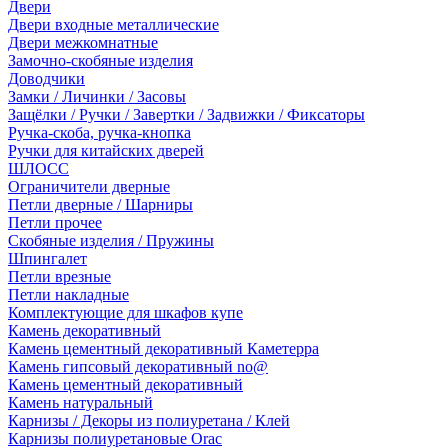
Двери
Двери входные металлические
Двери межкомнатные
Замочно-скобяные изделия
Доводчики
Замки / Личинки / Засовы
Защёлки / Ручки / Завертки / Задвижки / Фиксаторы
Ручка-скоба, ручка-кнопка
Ручки для китайских дверей
ШЛОСС
Ограничители дверные
Петли дверные / Шарниры
Петли прочее
Скобяные изделия / Пружины
Шпингалет
Петли врезные
Петли накладные
Комплектующие для шкафов купе
Камень декоративный
Камень цементный декоративный Каметерра
Камень гипсовый декоративный no@
Камень цементный декоративный
Камень натуральный
Карнизы / Декоры из полиуретана / Клей
Карнизы полиуретановые Orac