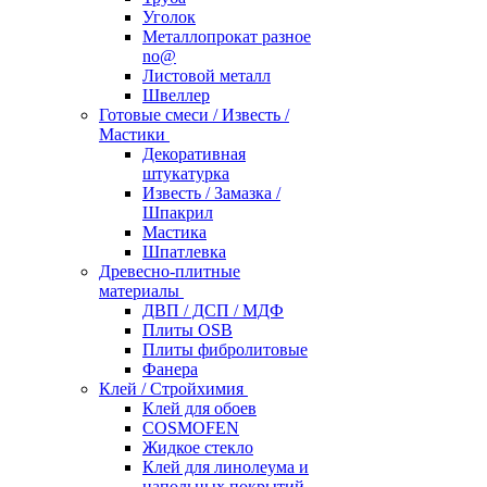
Уголок
Металлопрокат разное
no@
Листовой металл
Швеллер
Готовые смеси / Известь /
Мастики
Декоративная
штукатурка
Известь / Замазка /
Шпакрил
Мастика
Шпатлевка
Древесно-плитные
материалы
ДВП / ДСП / МДФ
Плиты OSB
Плиты фибролитовые
Фанера
Клей / Стройхимия
Клей для обоев
COSMOFEN
Жидкое стекло
Клей для линолеума и
напольных покрытий