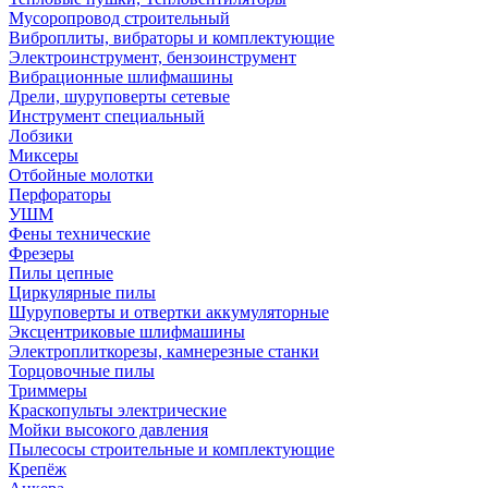
Мусоропровод строительный
Виброплиты, вибраторы и комплектующие
Электроинструмент, бензоинструмент
Вибрационные шлифмашины
Дрели, шуруповерты сетевые
Инструмент специальный
Лобзики
Миксеры
Отбойные молотки
Перфораторы
УШМ
Фены технические
Фрезеры
Пилы цепные
Циркулярные пилы
Шуруповерты и отвертки аккумуляторные
Эксцентриковые шлифмашины
Электроплиткорезы, камнерезные станки
Торцовочные пилы
Триммеры
Краскопульты электрические
Мойки высокого давления
Пылесосы строительные и комплектующие
Крепёж