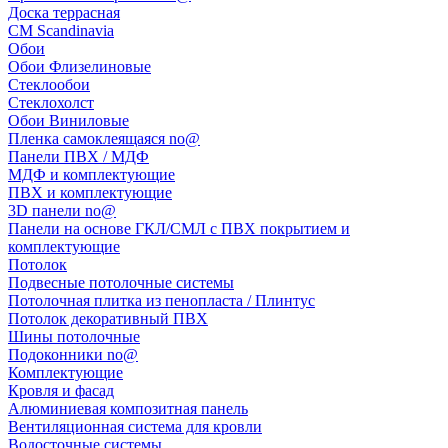
Доска террасная
CM Scandinavia
Обои
Обои Флизелиновые
Стеклообои
Стеклохолст
Обои Виниловые
Пленка самоклеящаяся no@
Панели ПВХ / МДФ
МДФ и комплектующие
ПВХ и комплектующие
3D панели no@
Панели на основе ГКЛ/СМЛ с ПВХ покрытием и
комплектующие
Потолок
Подвесные потолочные системы
Потолочная плитка из пенопласта / Плинтус
Потолок декоративный ПВХ
Шины потолочные
Подоконники no@
Комплектующие
Кровля и фасад
Алюминиевая композитная панель
Вентиляционная система для кровли
Водосточные системы