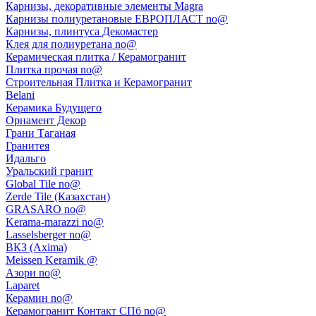
Карнизы, декоративные элементы Magra
Карнизы полиуретановые ЕВРОПЛАСТ no@
Карнизы, плинтуса Декомастер
Клея для полиуретана no@
Керамическая плитка / Керамогранит
Плитка прочая no@
Строительная Плитка и Керамогранит
Belani
Керамика Будущего
Орнамент Декор
Грани Таганая
Гранитея
Идальго
Уральский гранит
Global Tile no@
Zerde Tile (Казахстан)
GRASARO no@
Kerama-marazzi no@
Lasselsberger no@
ВКЗ (Axima)
Meissen Keramik @
Азори no@
Laparet
Керамин no@
Керамогранит Контакт СПб no@