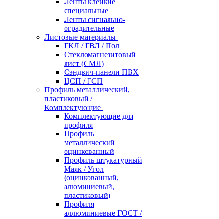
Ленты клейкие
специальные
Ленты сигнально-
оградительные
Листовые материалы
ГКЛ / ГВЛ / Пол
Стекломагнезитовый
лист (СМЛ)
Сэндвич-панели ПВХ
ЦСП / ГСП
Профиль металлический,
пластиковый /
Комплектующие
Комплектующие для
профиля
Профиль
металлический
оцинкованный
Профиль штукатурный
Маяк / Угол
(оцинкованный,
алюминиевый,
пластиковый)
Профиля
аллюминиевые ГОСТ /