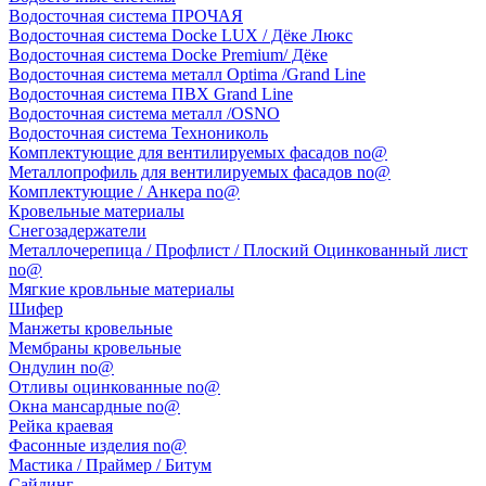
Водосточная система ПРОЧАЯ
Водосточная система Docke LUX / Дёке Люкс
Водосточная система Docke Premium/ Дёке
Водосточная система металл Optima /Grand Line
Водосточная система ПВХ Grand Line
Водосточная система металл /OSNO
Водосточная система Технониколь
Комплектующие для вентилируемых фасадов no@
Металлопрофиль для вентилируемых фасадов no@
Комплектующие / Анкера no@
Кровельные материалы
Снегозадержатели
Металлочерепица / Профлист / Плоский Оцинкованный лист
no@
Мягкие кровльные материалы
Шифер
Манжеты кровельные
Мембраны кровельные
Ондулин no@
Отливы оцинкованные no@
Окна мансардные no@
Рейка краевая
Фасонные изделия no@
Мастика / Праймер / Битум
Сайдинг