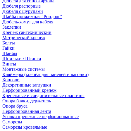
Дюбеля для гипсокартона
Дюбеля распорные
Дюбеля с шурупами
Шайба прижимная "Рондоль"
Дюбель-хомут для кабеля
Заклепки
Крепеж сантехнический
Метрический крепеж
Болты
Гайки
Шайбы
Шпильки / Штанги
Винты
Монтажные системы
Кляймеры (крепёж для панелей и вагонки)
Консоли
Декоративные заглушки
Перфорированный крепеж
Крепежные и соединительные пластины
Опора балки, держатель
Опора бруса
Перфорированная лента
Уголки крепежные перфорированные
Саморезы
Саморезы кровельные