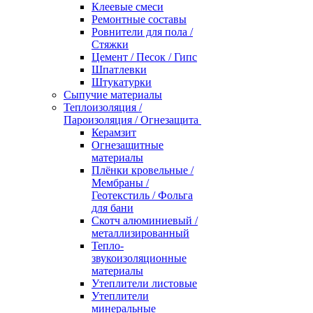
Клеевые смеси
Ремонтные составы
Ровнители для пола /
Стяжки
Цемент / Песок / Гипс
Шпатлевки
Штукатурки
Сыпучие материалы
Теплоизоляция /
Пароизоляция / Огнезащита
Керамзит
Огнезащитные
материалы
Плёнки кровельные /
Мембраны /
Геотекстиль / Фольга
для бани
Скотч алюминиевый /
металлизированный
Тепло-
звукоизоляционные
материалы
Утеплители листовые
Утеплители
минеральные