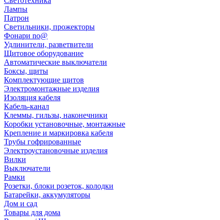
Светотехника
Лампы
Патрон
Светильники, прожекторы
Фонари no@
Удлинители, разветвители
Щитовое оборудование
Автоматические выключатели
Боксы, щиты
Комплектующие щитов
Электромонтажные изделия
Изоляция кабеля
Кабель-канал
Клеммы, гильзы, наконечники
Коробки установочные, монтажные
Крепление и маркировка кабеля
Трубы гофрированные
Электроустановочные изделия
Вилки
Выключатели
Рамки
Розетки, блоки розеток, колодки
Батарейки, аккумуляторы
Дом и сад
Товары для дома