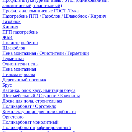
Профиль штукатурный Маяк / Угол (оцинкованный,
алюминиевый, пластиковый)
Профиля аллюминиевые ГОСТ /Лука
Пазогребень ПГП / Газоблок / Шлакоблок / Кирпич
Газоблок
Кирпич
ПГП пазогребень
ЖБИ
Полистеролбетон
Шлакоблок
Пена монтажная / Очистители / Герметики
Герметики
Очистители пены
Пена монтажная
Пиломатериалы
Деревянный погонаж
Брус
Вагонка, блок-хаус, имитация бруса
Щит мебельный / Ступени / Балясины
Доска для пола, строительная
Поликарбонат / Оргстекло
Комплектующие для поликарбоната
Оргстекло
Поликарбонат монолитный
Поликарбонат профилированный