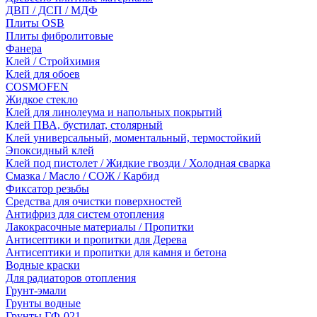
ДВП / ДСП / МДФ
Плиты OSB
Плиты фибролитовые
Фанера
Клей / Стройхимия
Клей для обоев
COSMOFEN
Жидкое стекло
Клей для линолеума и напольных покрытий
Клей ПВА, бустилат, столярный
Клей универсальный, моментальный, термостойкий
Эпоксидный клей
Клей под пистолет / Жидкие гвозди / Холодная сварка
Смазка / Масло / СОЖ / Карбид
Фиксатор резьбы
Средства для очистки поверхностей
Антифриз для систем отопления
Лакокрасочные материалы / Пропитки
Антисептики и пропитки для Дерева
Антисептики и пропитки для камня и бетона
Водные краски
Для радиаторов отопления
Грунт-эмали
Грунты водные
Грунты ГФ-021