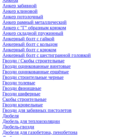
Анкера
Анкер забивной
Анкер клиновой
Анкер потолочный
Анкер рамный металлический
Анкер с ''Г'' образным крюком
Анкер складной пружинный
Анкерный болт с гайкой
Анкерный болт с кольцом
Анкерный болт с крюком
Анкерный болт с шестигранной головкой
Гвозди / Скобы строительные
Гвозди оцинкованные винтовые
Гвозди оцинкованные ершёные
Гвозди строительные черные
Гвозди толевые
Гвозди финишные
Гвозди шиферные
Скобы строительные
Гвозди кровельные
Гвозди для забивных пистолетов
Дюбеля
Дюбель для теплоизоляции
Дюбель-гвозди
Дюбеля для газобетона, пенобетона