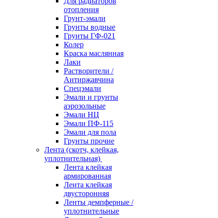
Для радиаторов
отопления
Грунт-эмали
Грунты водные
Грунты ГФ-021
Колер
Краска маслянная
Лаки
Растворители /
Антиржавчина
Спецэмали
Эмали и грунты
аэрозольные
Эмали НЦ
Эмали ПФ-115
Эмали для пола
Грунты прочие
Лента (скотч, клейкая,
уплотнительная)
Лента клейкая
армированная
Лента клейкая
двусторонняя
Ленты демпферные /
уплотнительные