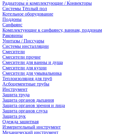
Радиаторы и комплектующие / Конвекторы
Системы Тёплый пол
Котельное оборудование
Поддоны
Санфаянс
Комплектующие к санфаянсу, ваннам, поддонам
Раковины
Унитазы / Писсуары
Системы инсталляции
Смесители
Смесители прочие
Смесители для ванны и душа
Смесители для кухни
Смесители для умывальника
Теплоизоляция для труб
Асбоцементные трубы
Инструмент
Защита труда
Защита органов дыхания
Защита органов зрения и лица
Защита органов слуха
Защита рук
Одежда защитная
Измерительный инструмент
Механический инструмент