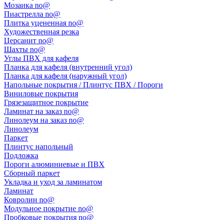
Мозаика no@
Пиастрелла no@
Плитка уцененная no@
Художественная резка
Церсанит no@
Шахты no@
Углы ПВХ для кафеля
Планка для кафеля (внутренний угол)
Планка для кафеля (наружный угол)
Напольные покрытия / Плинтус ПВХ / Пороги
Виниловые покрытия
Грязезащитное покрытие
Ламинат на заказ no@
Линолеум на заказ no@
Линолеум
Паркет
Плинтус напольный
Подложка
Пороги алюминиевые и ПВХ
Сборный паркет
Укладка и уход за ламинатом
Ламинат
Ковролин no@
Модульное покрытие no@
Пробковые покрытия no@