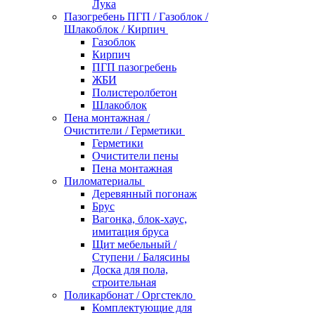
Лука
Пазогребень ПГП / Газоблок /
Шлакоблок / Кирпич
Газоблок
Кирпич
ПГП пазогребень
ЖБИ
Полистеролбетон
Шлакоблок
Пена монтажная /
Очистители / Герметики
Герметики
Очистители пены
Пена монтажная
Пиломатериалы
Деревянный погонаж
Брус
Вагонка, блок-хаус,
имитация бруса
Щит мебельный /
Ступени / Балясины
Доска для пола,
строительная
Поликарбонат / Оргстекло
Комплектующие для