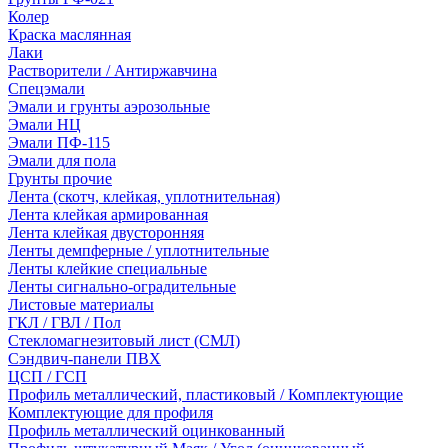
Колер
Краска маслянная
Лаки
Растворители / Антиржавчина
Спецэмали
Эмали и грунты аэрозольные
Эмали НЦ
Эмали ПФ-115
Эмали для пола
Грунты прочие
Лента (скотч, клейкая, уплотнительная)
Лента клейкая армированная
Лента клейкая двусторонняя
Ленты демпферные / уплотнительные
Ленты клейкие специальные
Ленты сигнально-оградительные
Листовые материалы
ГКЛ / ГВЛ / Пол
Стекломагнезитовый лист (СМЛ)
Сэндвич-панели ПВХ
ЦСП / ГСП
Профиль металлический, пластиковый / Комплектующие
Комплектующие для профиля
Профиль металлический оцинкованный