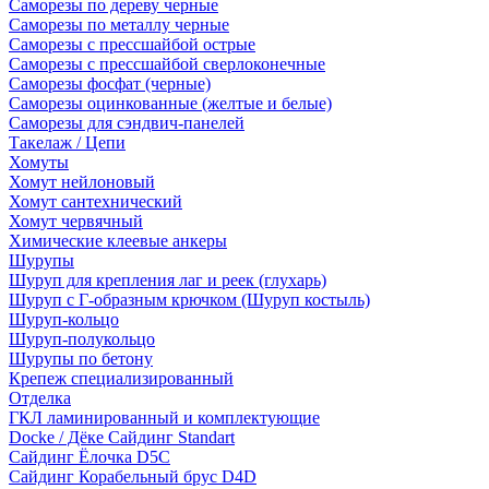
Саморезы по дереву черные
Саморезы по металлу черные
Саморезы с прессшайбой острые
Саморезы с прессшайбой сверлоконечные
Саморезы фосфат (черные)
Саморезы оцинкованные (желтые и белые)
Саморезы для сэндвич-панелей
Такелаж / Цепи
Хомуты
Хомут нейлоновый
Хомут сантехнический
Хомут червячный
Химические клеевые анкеры
Шурупы
Шуруп для крепления лаг и реек (глухарь)
Шуруп с Г-образным крючком (Шуруп костыль)
Шуруп-кольцо
Шуруп-полукольцо
Шурупы по бетону
Крепеж специализированный
Отделка
ГКЛ ламинированный и комплектующие
Docke / Дёке Сайдинг Standart
Сайдинг Ёлочка D5C
Сайдинг Корабельный брус D4D