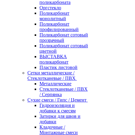
поликарбоната
Оргстекло
Поликарбонат
монолитный
Поликарбонат
профилированный
Поликарбонат сотовый
прозрачный
Поликарбонат сотовый
цветной
ВЫСТАВКА
поликарбонат
Пластик листовой
Сетки металлические /
Стеклотканевые / ПВХ
Металлические
Стеклотканевые / ПВХ
/ Серпянка
Сухие смеси / Гипс / Цемент
Гидроизоляция и
добавки к смесям
Затирки для швов и
добавки
Кладочные /
Монтажные смеси