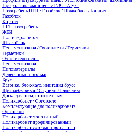
Профиль штукатурный Маяк / Угол (оцинкованный, алюминие
Профиля аллюминиевые ГОСТ /Лука
Пазогребень ПГП / Газоблок / Шлакоблок / Кирпич
Газоблок
Кирпич
ПГП пазогребень
ЖБИ
Полистеролбетон
Шлакоблок
Пена монтажная / Очистители / Герметики
Герметики
Очистители пены
Пена монтажная
Пиломатериалы
Деревянный погонаж
Брус
Вагонка, блок-хаус, имитация бруса
Щит мебельный / Ступени / Балясины
Доска для пола, строительная
Поликарбонат / Оргстекло
Комплектующие для поликарбоната
Оргстекло
Поликарбонат монолитный
Поликарбонат профилированный
Поликарбонат сотовый прозрачный