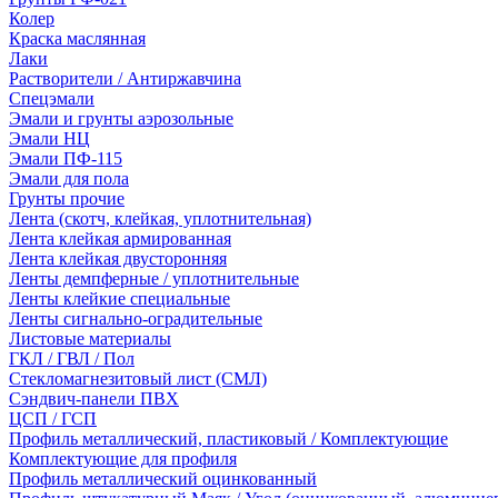
Колер
Краска маслянная
Лаки
Растворители / Антиржавчина
Спецэмали
Эмали и грунты аэрозольные
Эмали НЦ
Эмали ПФ-115
Эмали для пола
Грунты прочие
Лента (скотч, клейкая, уплотнительная)
Лента клейкая армированная
Лента клейкая двусторонняя
Ленты демпферные / уплотнительные
Ленты клейкие специальные
Ленты сигнально-оградительные
Листовые материалы
ГКЛ / ГВЛ / Пол
Стекломагнезитовый лист (СМЛ)
Сэндвич-панели ПВХ
ЦСП / ГСП
Профиль металлический, пластиковый / Комплектующие
Комплектующие для профиля
Профиль металлический оцинкованный