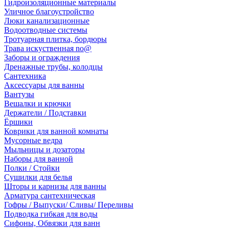
Гидроизоляционные материалы
Уличное благоустройство
Люки канализационные
Водоотводные системы
Тротуарная плитка, бордюры
Трава искуственная no@
Заборы и ограждения
Дренажные трубы, колодцы
Сантехника
Аксессуары для ванны
Вантузы
Вешалки и крючки
Держатели / Подставки
Ёршики
Коврики для ванной комнаты
Мусорные ведра
Мыльницы и дозаторы
Наборы для ванной
Полки / Стойки
Сушилки для белья
Шторы и карнизы для ванны
Арматура сантехническая
Гофры / Выпуски/ Сливы/ Переливы
Подводка гибкая для воды
Сифоны, Обвязки для ванн