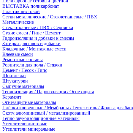
Поликарбонат сотовый цветной
ВЫСТАВКА поликарбонат
Пластик листовой
Сетки металлические / Стеклотканевые / ПВХ
Металлические
Стеклотканевые / ПВХ / Серпянка
Сухие смеси / Гипс / Цемент
Гидроизоляция и добавки к смесям
Затирки для швов и добавки
Кладочные / Монтажные смеси
Клеевые смеси
Ремонтные составы
Ровнители для пола / Стяжки
Цемент / Песок / Гипс
Шпатлевки
Штукатурки
Сыпучие материалы
Теплоизоляция / Пароизоляция / Огнезащита
Керамзит
Огнезащитные материалы
Плёнки кровельные / Мембраны / Геотекстиль / Фольга для бан
Скотч алюминиевый / металлизированный
Тепло-звукоизоляционные материалы
Утеплители листовые
Утеплители минеральные