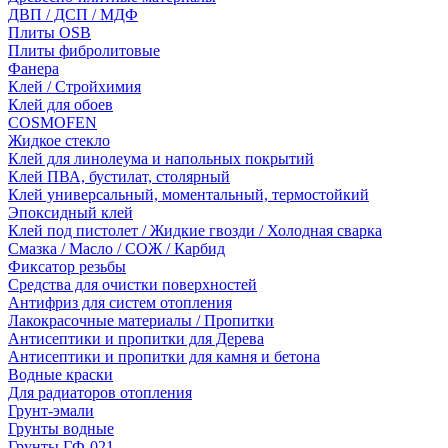
ДВП / ДСП / МДФ
Плиты OSB
Плиты фибролитовые
Фанера
Клей / Стройхимия
Клей для обоев
COSMOFEN
Жидкое стекло
Клей для линолеума и напольных покрытий
Клей ПВА, бустилат, столярный
Клей универсальный, моментальный, термостойкий
Эпоксидный клей
Клей под пистолет / Жидкие гвозди / Холодная сварка
Смазка / Масло / СОЖ / Карбид
Фиксатор резьбы
Средства для очистки поверхностей
Антифриз для систем отопления
Лакокрасочные материалы / Пропитки
Антисептики и пропитки для Дерева
Антисептики и пропитки для камня и бетона
Водные краски
Для радиаторов отопления
Грунт-эмали
Грунты водные
Грунты ГФ-021