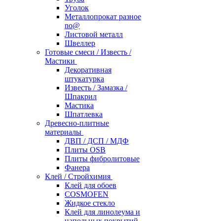
Уголок
Металлопрокат разное
no@
Листовой металл
Швеллер
Готовые смеси / Известь /
Мастики
Декоративная
штукатурка
Известь / Замазка /
Шпакрил
Мастика
Шпатлевка
Древесно-плитные
материалы
ДВП / ДСП / МДФ
Плиты OSB
Плиты фибролитовые
Фанера
Клей / Стройхимия
Клей для обоев
COSMOFEN
Жидкое стекло
Клей для линолеума и
напольных покрытий