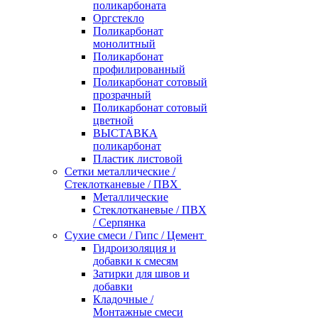
поликарбоната
Оргстекло
Поликарбонат
монолитный
Поликарбонат
профилированный
Поликарбонат сотовый
прозрачный
Поликарбонат сотовый
цветной
ВЫСТАВКА
поликарбонат
Пластик листовой
Сетки металлические /
Стеклотканевые / ПВХ
Металлические
Стеклотканевые / ПВХ
/ Серпянка
Сухие смеси / Гипс / Цемент
Гидроизоляция и
добавки к смесям
Затирки для швов и
добавки
Кладочные /
Монтажные смеси