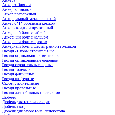
Анкера
Анкер забивной
Анкер клиновой
Анкер потолочный
Анкер рамный металлический
Анкер с ''Г'' образным крюком
Анкер складной пружинный
Анкерный болт с гайкой
Анкерный болт с кольцом
Анкерный болт с крюком
Анкерный болт с шестигранной головкой
Гвозди / Скобы строительные
Гвозди оцинкованные винтовые
Гвозди оцинкованные ершёные
Гвозди строительные черные
Гвозди толевые
Гвозди финишные
Гвозди шиферные
Скобы строительные
Гвозди кровельные
Гвозди для забивных пистолетов
Дюбеля
Дюбель для теплоизоляции
Дюбель-гвозди
Дюбеля для газобетона, пенобетона