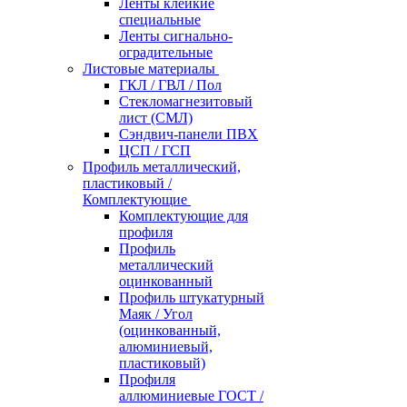
Ленты клейкие
специальные
Ленты сигнально-
оградительные
Листовые материалы
ГКЛ / ГВЛ / Пол
Стекломагнезитовый
лист (СМЛ)
Сэндвич-панели ПВХ
ЦСП / ГСП
Профиль металлический,
пластиковый /
Комплектующие
Комплектующие для
профиля
Профиль
металлический
оцинкованный
Профиль штукатурный
Маяк / Угол
(оцинкованный,
алюминиевый,
пластиковый)
Профиля
аллюминиевые ГОСТ /