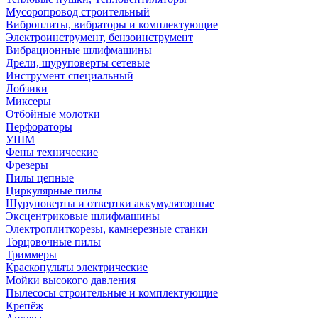
Мусоропровод строительный
Виброплиты, вибраторы и комплектующие
Электроинструмент, бензоинструмент
Вибрационные шлифмашины
Дрели, шуруповерты сетевые
Инструмент специальный
Лобзики
Миксеры
Отбойные молотки
Перфораторы
УШМ
Фены технические
Фрезеры
Пилы цепные
Циркулярные пилы
Шуруповерты и отвертки аккумуляторные
Эксцентриковые шлифмашины
Электроплиткорезы, камнерезные станки
Торцовочные пилы
Триммеры
Краскопульты электрические
Мойки высокого давления
Пылесосы строительные и комплектующие
Крепёж