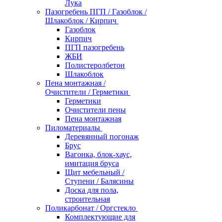
Лука
Пазогребень ПГП / Газоблок /
Шлакоблок / Кирпич
Газоблок
Кирпич
ПГП пазогребень
ЖБИ
Полистеролбетон
Шлакоблок
Пена монтажная /
Очистители / Герметики
Герметики
Очистители пены
Пена монтажная
Пиломатериалы
Деревянный погонаж
Брус
Вагонка, блок-хаус,
имитация бруса
Щит мебельный /
Ступени / Балясины
Доска для пола,
строительная
Поликарбонат / Оргстекло
Комплектующие для