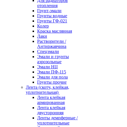
Для радиаторов
отопления
Грунт-эмали
Грунты водные
Грунты ГФ-021
Колер
Краска маслянная
Лаки
Растворители /
Антиржавчина
Спецэмали
Эмали и грунты
аэрозольные
Эмали НЦ
Эмали ПФ-115
Эмали для пола
Грунты прочие
Лента (скотч, клейкая,
уплотнительная)
Лента клейкая
армированная
Лента клейкая
двусторонняя
Ленты демпферные /
уплотнительные