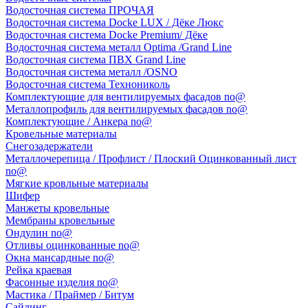
Водосточная система ПРОЧАЯ
Водосточная система Docke LUX / Дёке Люкс
Водосточная система Docke Premium/ Дёке
Водосточная система металл Optima /Grand Line
Водосточная система ПВХ Grand Line
Водосточная система металл /OSNO
Водосточная система Технониколь
Комплектующие для вентилируемых фасадов no@
Металлопрофиль для вентилируемых фасадов no@
Комплектующие / Анкера no@
Кровельные материалы
Снегозадержатели
Металлочерепица / Профлист / Плоский Оцинкованный лист
no@
Мягкие кровльные материалы
Шифер
Манжеты кровельные
Мембраны кровельные
Ондулин no@
Отливы оцинкованные no@
Окна мансардные no@
Рейка краевая
Фасонные изделия no@
Мастика / Праймер / Битум
Сайдинг