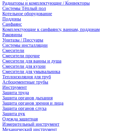
Радиаторы и комплектующие / Конвекторы
Системы Тёплый пол
Котельное оборудование
Поддоны
Санфаянс
Комплектующие к санфаянсу, ваннам, поддонам
Раковины
Унитазы / Писсуары
Системы инсталляции
Смесители
Смесители прочие
Смесители для ванны и душа
Смесители для кухни
Смесители для умывальника
Теплоизоляция для труб
Асбоцементные трубы
Инструмент
Защита труда
Защита органов дыхания
Защита органов зрения и лица
Защита органов слуха
Защита рук
Одежда защитная
Измерительный инструмент
Механический инструмент