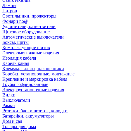
Светотехника
Лампы
Патрон
Светильники, прожекторы
Фонари no@
Удлинители, разветвители
Щитовое оборудование
Автоматические выключатели
Боксы, щиты
Комплектующие щитов
Электромонтажные изделия
Изоляция кабеля
Кабель-канал
Клеммы, гильзы, наконечники
Коробки установочные, монтажные
Крепление и маркировка кабеля
Трубы гофрированные
Электроустановочные изделия
Вилки
Выключатели
Рамки
Розетки, блоки розеток, колодки
Батарейки, аккумуляторы
Дом и сад
Товары для дома