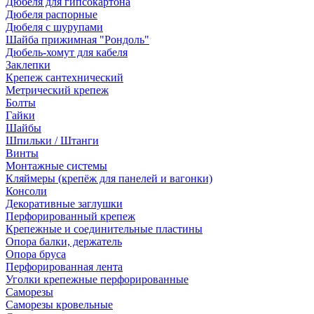
Дюбеля для гипсокартона
Дюбеля распорные
Дюбеля с шурупами
Шайба прижимная "Рондоль"
Дюбель-хомут для кабеля
Заклепки
Крепеж сантехнический
Метрический крепеж
Болты
Гайки
Шайбы
Шпильки / Штанги
Винты
Монтажные системы
Кляймеры (крепёж для панелей и вагонки)
Консоли
Декоративные заглушки
Перфорированный крепеж
Крепежные и соединительные пластины
Опора балки, держатель
Опора бруса
Перфорированная лента
Уголки крепежные перфорированные
Саморезы
Саморезы кровельные