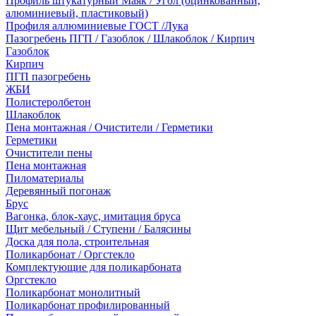
Профиль штукатурный Маяк / Угол (оцинкованный,
алюминиевый, пластиковый)
Профиля аллюминиевые ГОСТ /Лука
Пазогребень ПГП / Газоблок / Шлакоблок / Кирпич
Газоблок
Кирпич
ПГП пазогребень
ЖБИ
Полистеролбетон
Шлакоблок
Пена монтажная / Очистители / Герметики
Герметики
Очистители пены
Пена монтажная
Пиломатериалы
Деревянный погонаж
Брус
Вагонка, блок-хаус, имитация бруса
Щит мебельный / Ступени / Балясины
Доска для пола, строительная
Поликарбонат / Оргстекло
Комплектующие для поликарбоната
Оргстекло
Поликарбонат монолитный
Поликарбонат профилированный