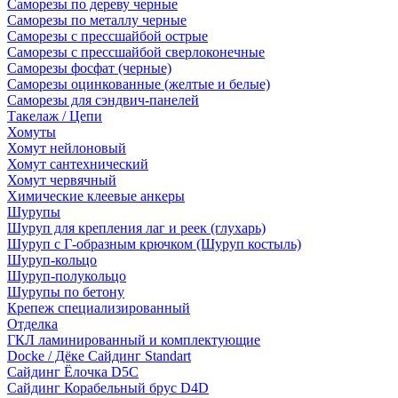
Саморезы по дереву черные
Саморезы по металлу черные
Саморезы с прессшайбой острые
Саморезы с прессшайбой сверлоконечные
Саморезы фосфат (черные)
Саморезы оцинкованные (желтые и белые)
Саморезы для сэндвич-панелей
Такелаж / Цепи
Хомуты
Хомут нейлоновый
Хомут сантехнический
Хомут червячный
Химические клеевые анкеры
Шурупы
Шуруп для крепления лаг и реек (глухарь)
Шуруп с Г-образным крючком (Шуруп костыль)
Шуруп-кольцо
Шуруп-полукольцо
Шурупы по бетону
Крепеж специализированный
Отделка
ГКЛ ламинированный и комплектующие
Docke / Дёке Сайдинг Standart
Сайдинг Ёлочка D5C
Сайдинг Корабельный брус D4D