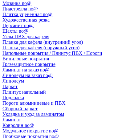
Мозаика no@
Пиастрелла no@
Плитка уцененная no@
Художественная резка
Церсанит no@
Шахты no@
Углы ПВХ для кафеля
Планка для кафеля (внутренний угол)
Планка для кафеля (наружный угол)
Напольные покрытия / Плинтус ПВХ / Пороги
Виниловые покрытия
Грязезащитное покрытие
Ламинат на заказ no@
Линолеум на заказ no@
Линолеум
Паркет
Плинтус напольный
Подложка
Пороги алюминиевые и ПВХ
Сборный паркет
Укладка и уход за ламинатом
Ламинат
Ковролин no@
Модульное покрытие no@
Пробковые покрытия no@