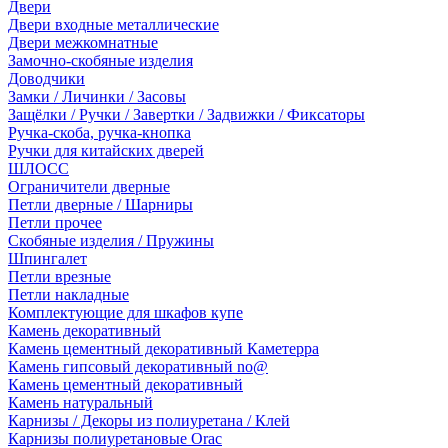
Двери
Двери входные металлические
Двери межкомнатные
Замочно-скобяные изделия
Доводчики
Замки / Личинки / Засовы
Защёлки / Ручки / Завертки / Задвижки / Фиксаторы
Ручка-скоба, ручка-кнопка
Ручки для китайских дверей
ШЛОСС
Ограничители дверные
Петли дверные / Шарниры
Петли прочее
Скобяные изделия / Пружины
Шпингалет
Петли врезные
Петли накладные
Комплектующие для шкафов купе
Камень декоративный
Камень цементный декоративный Каметерра
Камень гипсовый декоративный no@
Камень цементный декоративный
Камень натуральный
Карнизы / Декоры из полиуретана / Клей
Карнизы полиуретановые Orac