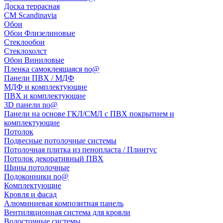
Доска террасная
CM Scandinavia
Обои
Обои Флизелиновые
Стеклообои
Стеклохолст
Обои Виниловые
Пленка самоклеящаяся no@
Панели ПВХ / МДФ
МДФ и комплектующие
ПВХ и комплектующие
3D панели no@
Панели на основе ГКЛ/СМЛ с ПВХ покрытием и
комплектующие
Потолок
Подвесные потолочные системы
Потолочная плитка из пенопласта / Плинтус
Потолок декоративный ПВХ
Шины потолочные
Подоконники no@
Комплектующие
Кровля и фасад
Алюминиевая композитная панель
Вентиляционная система для кровли
Водосточные системы