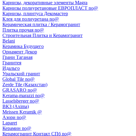
Карнизы, декоративные элементы Magra
Карнизы полиуретановые ЕВРОПЛАСТ no@
Карнизы, плинтуса Декомастер
Клея для полиуретана no@
Керамическая плитка / Керамогранит
Плитка прочая no@
Строительная Плитка и Керамогранит
Belani
Керамика Будущего
Орнамент Декор
Грани Таганая
Гранитея
Идальго
Уральский гранит
Global Tile no@
Zerde Tile (Казахстан)
GRASARO no@
Kerama-marazzi no@
Lasselsberger no@
ВКЗ (Axima)
Meissen Keramik @
Азори no@
Laparet
Керамин no@
Керамогранит Контакт СПб no@