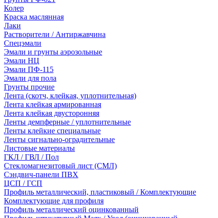
Колер
Краска маслянная
Лаки
Растворители / Антиржавчина
Спецэмали
Эмали и грунты аэрозольные
Эмали НЦ
Эмали ПФ-115
Эмали для пола
Грунты прочие
Лента (скотч, клейкая, уплотнительная)
Лента клейкая армированная
Лента клейкая двусторонняя
Ленты демпферные / уплотнительные
Ленты клейкие специальные
Ленты сигнально-оградительные
Листовые материалы
ГКЛ / ГВЛ / Пол
Стекломагнезитовый лист (СМЛ)
Сэндвич-панели ПВХ
ЦСП / ГСП
Профиль металлический, пластиковый / Комплектующие
Комплектующие для профиля
Профиль металлический оцинкованный