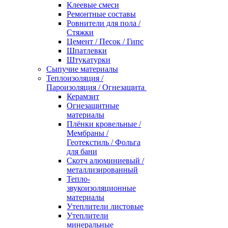
Клеевые смеси
Ремонтные составы
Ровнители для пола /
Стяжки
Цемент / Песок / Гипс
Шпатлевки
Штукатурки
Сыпучие материалы
Теплоизоляция /
Пароизоляция / Огнезащита
Керамзит
Огнезащитные
материалы
Плёнки кровельные /
Мембраны /
Геотекстиль / Фольга
для бани
Скотч алюминиевый /
металлизированный
Тепло-
звукоизоляционные
материалы
Утеплители листовые
Утеплители
минеральные