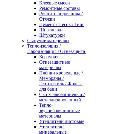
Клеевые смеси
Ремонтные составы
Ровнители для пола /
Стяжки
Цемент / Песок / Гипс
Шпатлевки
Штукатурки
Сыпучие материалы
Теплоизоляция /
Пароизоляция / Огнезащита
Керамзит
Огнезащитные
материалы
Плёнки кровельные /
Мембраны /
Геотекстиль / Фольга
для бани
Скотч алюминиевый /
металлизированный
Тепло-
звукоизоляционные
материалы
Утеплители листовые
Утеплители
минеральные