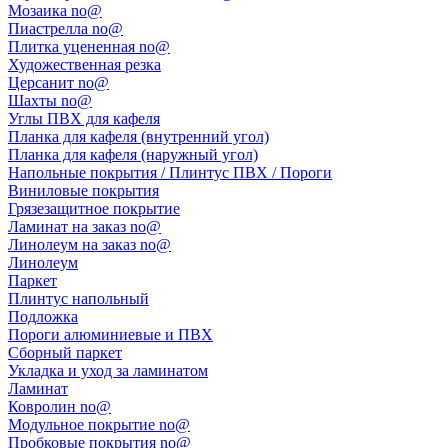
Мозаика no@
Пиастрелла no@
Плитка уцененная no@
Художественная резка
Церсанит no@
Шахты no@
Углы ПВХ для кафеля
Планка для кафеля (внутренний угол)
Планка для кафеля (наружный угол)
Напольные покрытия / Плинтус ПВХ / Пороги
Виниловые покрытия
Грязезащитное покрытие
Ламинат на заказ no@
Линолеум на заказ no@
Линолеум
Паркет
Плинтус напольный
Подложка
Пороги алюминиевые и ПВХ
Сборный паркет
Укладка и уход за ламинатом
Ламинат
Ковролин no@
Модульное покрытие no@
Пробковые покрытия no@