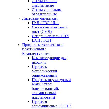
Ленты клейкие
специальные
Ленты сигнально-
оградительные
Листовые материалы
ГКЛ / ГВЛ / Пол
Стекломагнезитовый
лист (СМЛ)
Сэндвич-панели ПВХ
ЦСП / ГСП
Профиль металлический,
пластиковый /
Комплектующие
Комплектующие для
профиля
Профиль
металлический
оцинкованный
Профиль штукатурный
Маяк / Угол
(оцинкованный,
алюминиевый,
пластиковый)
Профиля
аллюминиевые ГОСТ /