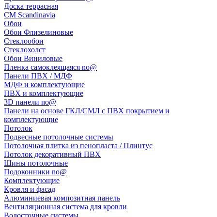
Доска террасная
CM Scandinavia
Обои
Обои Флизелиновые
Стеклообои
Стеклохолст
Обои Виниловые
Пленка самоклеящаяся no@
Панели ПВХ / МДФ
МДФ и комплектующие
ПВХ и комплектующие
3D панели no@
Панели на основе ГКЛ/СМЛ с ПВХ покрытием и
комплектующие
Потолок
Подвесные потолочные системы
Потолочная плитка из пенопласта / Плинтус
Потолок декоративный ПВХ
Шины потолочные
Подоконники no@
Комплектующие
Кровля и фасад
Алюминиевая композитная панель
Вентиляционная система для кровли
Водосточные системы