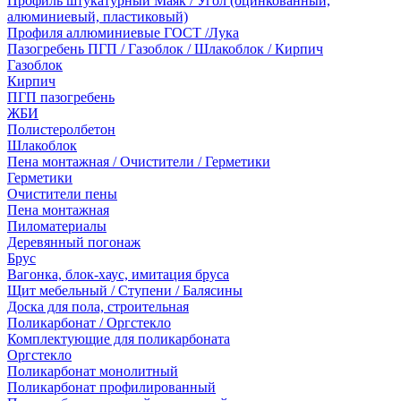
Профиль штукатурный Маяк / Угол (оцинкованный,
алюминиевый, пластиковый)
Профиля аллюминиевые ГОСТ /Лука
Пазогребень ПГП / Газоблок / Шлакоблок / Кирпич
Газоблок
Кирпич
ПГП пазогребень
ЖБИ
Полистеролбетон
Шлакоблок
Пена монтажная / Очистители / Герметики
Герметики
Очистители пены
Пена монтажная
Пиломатериалы
Деревянный погонаж
Брус
Вагонка, блок-хаус, имитация бруса
Щит мебельный / Ступени / Балясины
Доска для пола, строительная
Поликарбонат / Оргстекло
Комплектующие для поликарбоната
Оргстекло
Поликарбонат монолитный
Поликарбонат профилированный