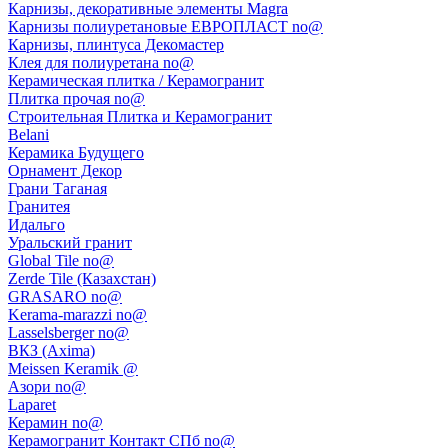
Карнизы, декоративные элементы Magra
Карнизы полиуретановые ЕВРОПЛАСТ no@
Карнизы, плинтуса Декомастер
Клея для полиуретана no@
Керамическая плитка / Керамогранит
Плитка прочая no@
Строительная Плитка и Керамогранит
Belani
Керамика Будущего
Орнамент Декор
Грани Таганая
Гранитея
Идальго
Уральский гранит
Global Tile no@
Zerde Tile (Казахстан)
GRASARO no@
Kerama-marazzi no@
Lasselsberger no@
ВКЗ (Axima)
Meissen Keramik @
Азори no@
Laparet
Керамин no@
Керамогранит Контакт СПб no@