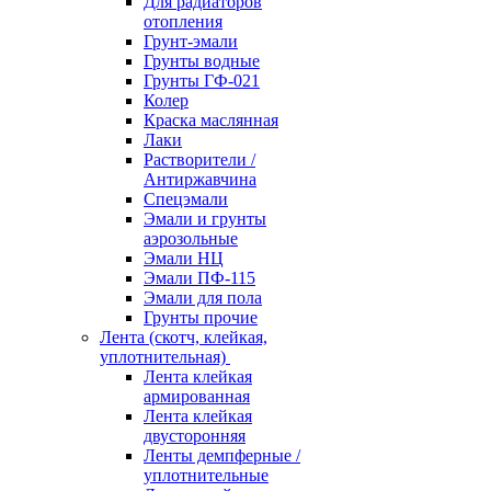
Для радиаторов
отопления
Грунт-эмали
Грунты водные
Грунты ГФ-021
Колер
Краска маслянная
Лаки
Растворители /
Антиржавчина
Спецэмали
Эмали и грунты
аэрозольные
Эмали НЦ
Эмали ПФ-115
Эмали для пола
Грунты прочие
Лента (скотч, клейкая,
уплотнительная)
Лента клейкая
армированная
Лента клейкая
двусторонняя
Ленты демпферные /
уплотнительные