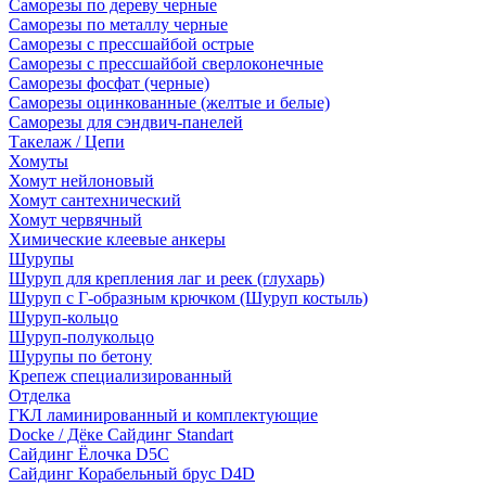
Саморезы по дереву черные
Саморезы по металлу черные
Саморезы с прессшайбой острые
Саморезы с прессшайбой сверлоконечные
Саморезы фосфат (черные)
Саморезы оцинкованные (желтые и белые)
Саморезы для сэндвич-панелей
Такелаж / Цепи
Хомуты
Хомут нейлоновый
Хомут сантехнический
Хомут червячный
Химические клеевые анкеры
Шурупы
Шуруп для крепления лаг и реек (глухарь)
Шуруп с Г-образным крючком (Шуруп костыль)
Шуруп-кольцо
Шуруп-полукольцо
Шурупы по бетону
Крепеж специализированный
Отделка
ГКЛ ламинированный и комплектующие
Docke / Дёке Сайдинг Standart
Сайдинг Ёлочка D5C
Сайдинг Корабельный брус D4D