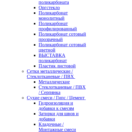
поликарбоната
Оргстекло
Поликарбонат
монолитный
Поликарбонат
профилированный
Поликарбонат сотовый
прозрачный
Поликарбонат сотовый
цветной
ВЫСТАВКА
поликарбонат
Пластик листовой
Сетки металлические /
Стеклотканевые / ПВХ
Металлические
Стеклотканевые / ПВХ
/ Серпянка
Сухие смеси / Гипс / Цемент
Гидроизоляция и
добавки к смесям
Затирки для швов и
добавки
Кладочные /
Монтажные смеси