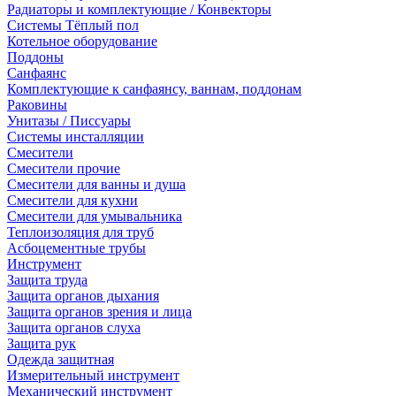
Радиаторы и комплектующие / Конвекторы
Системы Тёплый пол
Котельное оборудование
Поддоны
Санфаянс
Комплектующие к санфаянсу, ваннам, поддонам
Раковины
Унитазы / Писсуары
Системы инсталляции
Смесители
Смесители прочие
Смесители для ванны и душа
Смесители для кухни
Смесители для умывальника
Теплоизоляция для труб
Асбоцементные трубы
Инструмент
Защита труда
Защита органов дыхания
Защита органов зрения и лица
Защита органов слуха
Защита рук
Одежда защитная
Измерительный инструмент
Механический инструмент