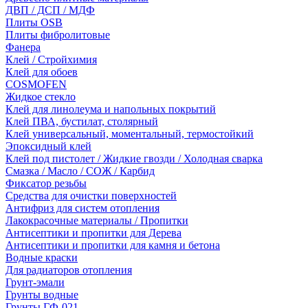
ДВП / ДСП / МДФ
Плиты OSB
Плиты фибролитовые
Фанера
Клей / Стройхимия
Клей для обоев
COSMOFEN
Жидкое стекло
Клей для линолеума и напольных покрытий
Клей ПВА, бустилат, столярный
Клей универсальный, моментальный, термостойкий
Эпоксидный клей
Клей под пистолет / Жидкие гвозди / Холодная сварка
Смазка / Масло / СОЖ / Карбид
Фиксатор резьбы
Средства для очистки поверхностей
Антифриз для систем отопления
Лакокрасочные материалы / Пропитки
Антисептики и пропитки для Дерева
Антисептики и пропитки для камня и бетона
Водные краски
Для радиаторов отопления
Грунт-эмали
Грунты водные
Грунты ГФ-021