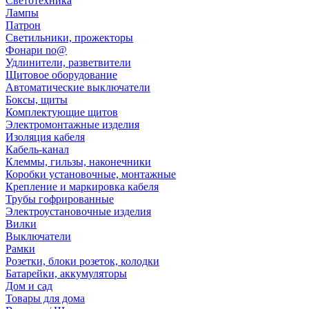
Светотехника
Лампы
Патрон
Светильники, прожекторы
Фонари no@
Удлинители, разветвители
Щитовое оборудование
Автоматические выключатели
Боксы, щиты
Комплектующие щитов
Электромонтажные изделия
Изоляция кабеля
Кабель-канал
Клеммы, гильзы, наконечники
Коробки установочные, монтажные
Крепление и маркировка кабеля
Трубы гофрированные
Электроустановочные изделия
Вилки
Выключатели
Рамки
Розетки, блоки розеток, колодки
Батарейки, аккумуляторы
Дом и сад
Товары для дома