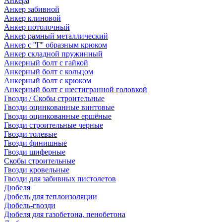
Анкера
Анкер забивной
Анкер клиновой
Анкер потолочный
Анкер рамный металлический
Анкер с ''Г'' образным крюком
Анкер складной пружинный
Анкерный болт с гайкой
Анкерный болт с кольцом
Анкерный болт с крюком
Анкерный болт с шестигранной головкой
Гвозди / Скобы строительные
Гвозди оцинкованные винтовые
Гвозди оцинкованные ершёные
Гвозди строительные черные
Гвозди толевые
Гвозди финишные
Гвозди шиферные
Скобы строительные
Гвозди кровельные
Гвозди для забивных пистолетов
Дюбеля
Дюбель для теплоизоляции
Дюбель-гвозди
Дюбеля для газобетона, пенобетона