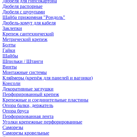
Дюбеля для гипсокартона
Дюбеля распорные
Дюбеля с шурупами
Шайба прижимная "Рондоль"
Дюбель-хомут для кабеля
Заклепки
Крепеж сантехнический
Метрический крепеж
Болты
Гайки
Шайбы
Шпильки / Штанги
Винты
Монтажные системы
Кляймеры (крепёж для панелей и вагонки)
Консоли
Декоративные заглушки
Перфорированный крепеж
Крепежные и соединительные пластины
Опора балки, держатель
Опора бруса
Перфорированная лента
Уголки крепежные перфорированные
Саморезы
Саморезы кровельные