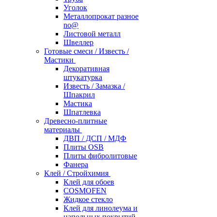
Уголок
Металлопрокат разное
no@
Листовой металл
Швеллер
Готовые смеси / Известь /
Мастики
Декоративная
штукатурка
Известь / Замазка /
Шпакрил
Мастика
Шпатлевка
Древесно-плитные
материалы
ДВП / ДСП / МДФ
Плиты OSB
Плиты фибролитовые
Фанера
Клей / Стройхимия
Клей для обоев
COSMOFEN
Жидкое стекло
Клей для линолеума и
напольных покрытий