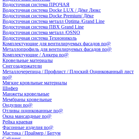
Водосточная система ПРОЧАЯ
Водосточная система Docke LUX / Дёке Люкс
Водосточная система Docke Premium/ Дёке
Водосточная система металл Optima /Grand Line
Водосточная система ПВХ Grand Line
Водосточная система металл /OSNO
Водосточная система Технониколь
Комплектующие для вентилируемых фасадов no@
Металлопрофиль для вентилируемых фасадов no@
Комплектующие / Анкера no@
Кровельные материалы
Снегозадержатели
Металлочерепица / Профлист / Плоский Оцинкованный лист
no@
Мягкие кровльные материалы
Шифер
Манжеты кровельные
Мембраны кровельные
Ондулин no@
Отливы оцинкованные no@
Окна мансардные no@
Рейка краевая
Фасонные изделия no@
Мастика / Праймер / Битум
Сайдинг