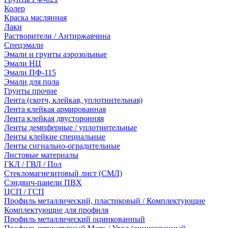
Колер
Краска маслянная
Лаки
Растворители / Антиржавчина
Спецэмали
Эмали и грунты аэрозольные
Эмали НЦ
Эмали ПФ-115
Эмали для пола
Грунты прочие
Лента (скотч, клейкая, уплотнительная)
Лента клейкая армированная
Лента клейкая двусторонняя
Ленты демпферные / уплотнительные
Ленты клейкие специальные
Ленты сигнально-оградительные
Листовые материалы
ГКЛ / ГВЛ / Пол
Стекломагнезитовый лист (СМЛ)
Сэндвич-панели ПВХ
ЦСП / ГСП
Профиль металлический, пластиковый / Комплектующие
Комплектующие для профиля
Профиль металлический оцинкованный