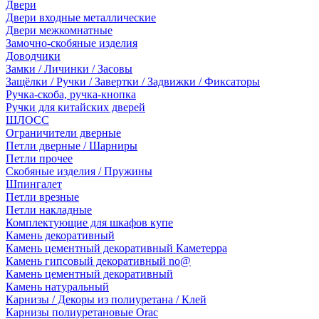
Двери
Двери входные металлические
Двери межкомнатные
Замочно-скобяные изделия
Доводчики
Замки / Личинки / Засовы
Защёлки / Ручки / Завертки / Задвижки / Фиксаторы
Ручка-скоба, ручка-кнопка
Ручки для китайских дверей
ШЛОСС
Ограничители дверные
Петли дверные / Шарниры
Петли прочее
Скобяные изделия / Пружины
Шпингалет
Петли врезные
Петли накладные
Комплектующие для шкафов купе
Камень декоративный
Камень цементный декоративный Каметерра
Камень гипсовый декоративный no@
Камень цементный декоративный
Камень натуральный
Карнизы / Декоры из полиуретана / Клей
Карнизы полиуретановые Orac