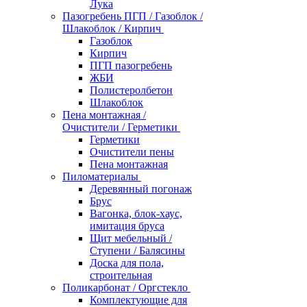
Лука
Пазогребень ПГП / Газоблок /
Шлакоблок / Кирпич
Газоблок
Кирпич
ПГП пазогребень
ЖБИ
Полистеролбетон
Шлакоблок
Пена монтажная /
Очистители / Герметики
Герметики
Очистители пены
Пена монтажная
Пиломатериалы
Деревянный погонаж
Брус
Вагонка, блок-хаус,
имитация бруса
Щит мебельный /
Ступени / Балясины
Доска для пола,
строительная
Поликарбонат / Оргстекло
Комплектующие для