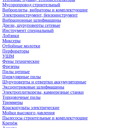
Мусоропровод строительный
Виброплиты, вибраторы и комплектующие
Электроинструмент, бензоинструмент
Вибрационные шлифмашины
Дрели, шуруповерты сетевые
Инструмент специальный
Лобзики
Миксеры
Отбойные молотки
Перфораторы
УШМ
Фены технические
Фрезеры
Пилы цепные
Циркулярные пилы
Шуруповерты и отвертки аккумуляторные
Эксцентриковые шлифмашины
Электроплиткорезы, камнерезные станки
Торцовочные пилы
Триммеры
Краскопульты электрические
Мойки высокого давления
Пылесосы строительные и комплектующие
Крепёж