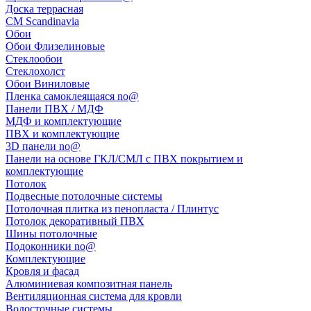
Доска террасная
CM Scandinavia
Обои
Обои Флизелиновые
Стеклообои
Стеклохолст
Обои Виниловые
Пленка самоклеящаяся no@
Панели ПВХ / МДФ
МДФ и комплектующие
ПВХ и комплектующие
3D панели no@
Панели на основе ГКЛ/СМЛ с ПВХ покрытием и
комплектующие
Потолок
Подвесные потолочные системы
Потолочная плитка из пенопласта / Плинтус
Потолок декоративный ПВХ
Шины потолочные
Подоконники no@
Комплектующие
Кровля и фасад
Алюминиевая композитная панель
Вентиляционная система для кровли
Водосточные системы