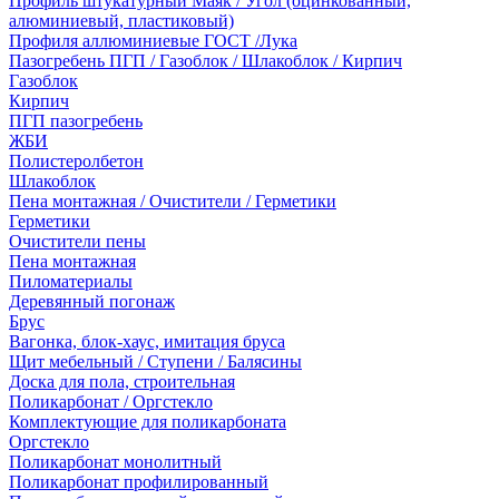
Профиль штукатурный Маяк / Угол (оцинкованный,
алюминиевый, пластиковый)
Профиля аллюминиевые ГОСТ /Лука
Пазогребень ПГП / Газоблок / Шлакоблок / Кирпич
Газоблок
Кирпич
ПГП пазогребень
ЖБИ
Полистеролбетон
Шлакоблок
Пена монтажная / Очистители / Герметики
Герметики
Очистители пены
Пена монтажная
Пиломатериалы
Деревянный погонаж
Брус
Вагонка, блок-хаус, имитация бруса
Щит мебельный / Ступени / Балясины
Доска для пола, строительная
Поликарбонат / Оргстекло
Комплектующие для поликарбоната
Оргстекло
Поликарбонат монолитный
Поликарбонат профилированный