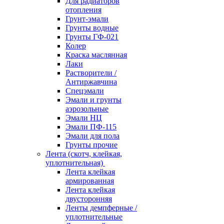
Для радиаторов
отопления
Грунт-эмали
Грунты водные
Грунты ГФ-021
Колер
Краска маслянная
Лаки
Растворители /
Антиржавчина
Спецэмали
Эмали и грунты
аэрозольные
Эмали НЦ
Эмали ПФ-115
Эмали для пола
Грунты прочие
Лента (скотч, клейкая,
уплотнительная)
Лента клейкая
армированная
Лента клейкая
двусторонняя
Ленты демпферные /
уплотнительные