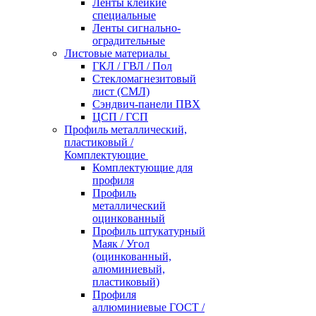
Ленты клейкие
специальные
Ленты сигнально-
оградительные
Листовые материалы
ГКЛ / ГВЛ / Пол
Стекломагнезитовый
лист (СМЛ)
Сэндвич-панели ПВХ
ЦСП / ГСП
Профиль металлический,
пластиковый /
Комплектующие
Комплектующие для
профиля
Профиль
металлический
оцинкованный
Профиль штукатурный
Маяк / Угол
(оцинкованный,
алюминиевый,
пластиковый)
Профиля
аллюминиевые ГОСТ /