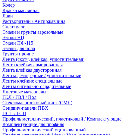
Колер
Краска маслянная
Лаки
Растворители / Антиржавчина
Спецэмали
Эмали и грунты аэрозольные
Эмали НЦ
Эмали ПФ-115
Эмали для пола
Грунты прочие
Лента (скотч, клейкая, уплотнительная)
Лента клейкая армированная
Лента клейкая двусторонняя
Ленты демпферные / уплотнительные
Ленты клейкие специальные
Ленты сигнально-оградительные
Листовые материалы
ГКЛ / ГВЛ / Пол
Стекломагнезитовый лист (СМЛ)
Сэндвич-панели ПВХ
ЦСП / ГСП
Профиль металлический, пластиковый / Комплектующие
Комплектующие для профиля
Профиль металлический оцинкованный