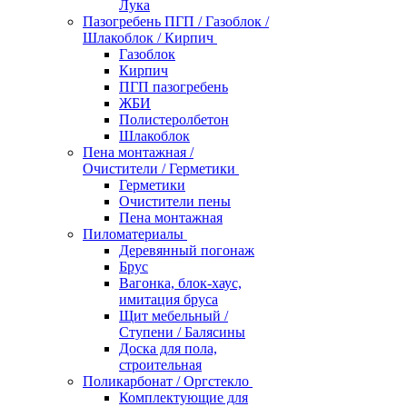
Лука
Пазогребень ПГП / Газоблок /
Шлакоблок / Кирпич
Газоблок
Кирпич
ПГП пазогребень
ЖБИ
Полистеролбетон
Шлакоблок
Пена монтажная /
Очистители / Герметики
Герметики
Очистители пены
Пена монтажная
Пиломатериалы
Деревянный погонаж
Брус
Вагонка, блок-хаус,
имитация бруса
Щит мебельный /
Ступени / Балясины
Доска для пола,
строительная
Поликарбонат / Оргстекло
Комплектующие для