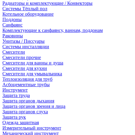
Радиаторы и комплектующие / Конвекторы
Системы Тёплый пол
Котельное оборудование
Поддоны
Санфаянс
Комплектующие к санфаянсу, ваннам, поддонам
Раковины
Унитазы / Писсуары
Системы инсталляции
Смесители
Смесители прочие
Смесители для ванны и душа
Смесители для кухни
Смесители для умывальника
Теплоизоляция для труб
Асбоцементные трубы
Инструмент
Защита труда
Защита органов дыхания
Защита органов зрения и лица
Защита органов слуха
Защита рук
Одежда защитная
Измерительный инструмент
Механический инструмент