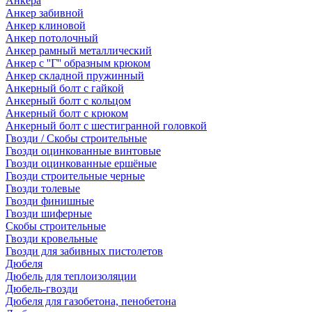
Анкера
Анкер забивной
Анкер клиновой
Анкер потолочный
Анкер рамный металлический
Анкер с ''Г'' образным крюком
Анкер складной пружинный
Анкерный болт с гайкой
Анкерный болт с кольцом
Анкерный болт с крюком
Анкерный болт с шестигранной головкой
Гвозди / Скобы строительные
Гвозди оцинкованные винтовые
Гвозди оцинкованные ершёные
Гвозди строительные черные
Гвозди толевые
Гвозди финишные
Гвозди шиферные
Скобы строительные
Гвозди кровельные
Гвозди для забивных пистолетов
Дюбеля
Дюбель для теплоизоляции
Дюбель-гвозди
Дюбеля для газобетона, пенобетона