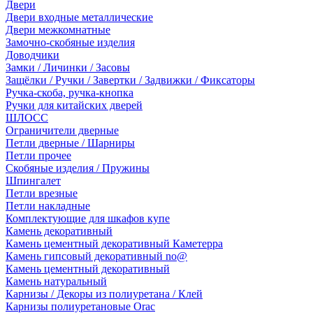
Двери
Двери входные металлические
Двери межкомнатные
Замочно-скобяные изделия
Доводчики
Замки / Личинки / Засовы
Защёлки / Ручки / Завертки / Задвижки / Фиксаторы
Ручка-скоба, ручка-кнопка
Ручки для китайских дверей
ШЛОСС
Ограничители дверные
Петли дверные / Шарниры
Петли прочее
Скобяные изделия / Пружины
Шпингалет
Петли врезные
Петли накладные
Комплектующие для шкафов купе
Камень декоративный
Камень цементный декоративный Каметерра
Камень гипсовый декоративный no@
Камень цементный декоративный
Камень натуральный
Карнизы / Декоры из полиуретана / Клей
Карнизы полиуретановые Orac