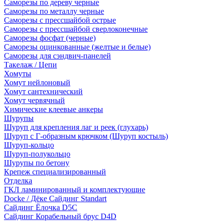
Саморезы по дереву черные
Саморезы по металлу черные
Саморезы с прессшайбой острые
Саморезы с прессшайбой сверлоконечные
Саморезы фосфат (черные)
Саморезы оцинкованные (желтые и белые)
Саморезы для сэндвич-панелей
Такелаж / Цепи
Хомуты
Хомут нейлоновый
Хомут сантехнический
Хомут червячный
Химические клеевые анкеры
Шурупы
Шуруп для крепления лаг и реек (глухарь)
Шуруп с Г-образным крючком (Шуруп костыль)
Шуруп-кольцо
Шуруп-полукольцо
Шурупы по бетону
Крепеж специализированный
Отделка
ГКЛ ламинированный и комплектующие
Docke / Дёке Сайдинг Standart
Сайдинг Ёлочка D5C
Сайдинг Корабельный брус D4D