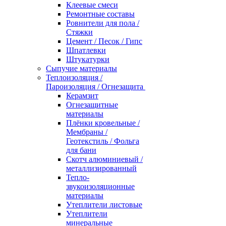
Клеевые смеси
Ремонтные составы
Ровнители для пола /
Стяжки
Цемент / Песок / Гипс
Шпатлевки
Штукатурки
Сыпучие материалы
Теплоизоляция /
Пароизоляция / Огнезащита
Керамзит
Огнезащитные
материалы
Плёнки кровельные /
Мембраны /
Геотекстиль / Фольга
для бани
Скотч алюминиевый /
металлизированный
Тепло-
звукоизоляционные
материалы
Утеплители листовые
Утеплители
минеральные