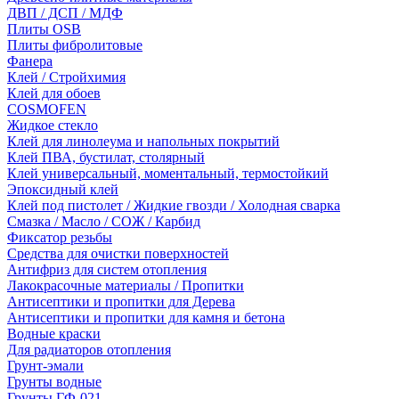
ДВП / ДСП / МДФ
Плиты OSB
Плиты фибролитовые
Фанера
Клей / Стройхимия
Клей для обоев
COSMOFEN
Жидкое стекло
Клей для линолеума и напольных покрытий
Клей ПВА, бустилат, столярный
Клей универсальный, моментальный, термостойкий
Эпоксидный клей
Клей под пистолет / Жидкие гвозди / Холодная сварка
Смазка / Масло / СОЖ / Карбид
Фиксатор резьбы
Средства для очистки поверхностей
Антифриз для систем отопления
Лакокрасочные материалы / Пропитки
Антисептики и пропитки для Дерева
Антисептики и пропитки для камня и бетона
Водные краски
Для радиаторов отопления
Грунт-эмали
Грунты водные
Грунты ГФ-021