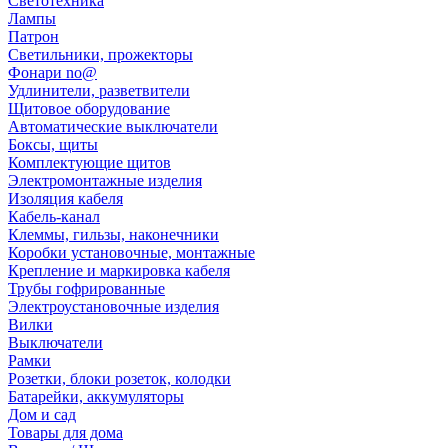
Светотехника
Лампы
Патрон
Светильники, прожекторы
Фонари no@
Удлинители, разветвители
Щитовое оборудование
Автоматические выключатели
Боксы, щиты
Комплектующие щитов
Электромонтажные изделия
Изоляция кабеля
Кабель-канал
Клеммы, гильзы, наконечники
Коробки установочные, монтажные
Крепление и маркировка кабеля
Трубы гофрированные
Электроустановочные изделия
Вилки
Выключатели
Рамки
Розетки, блоки розеток, колодки
Батарейки, аккумуляторы
Дом и сад
Товары для дома