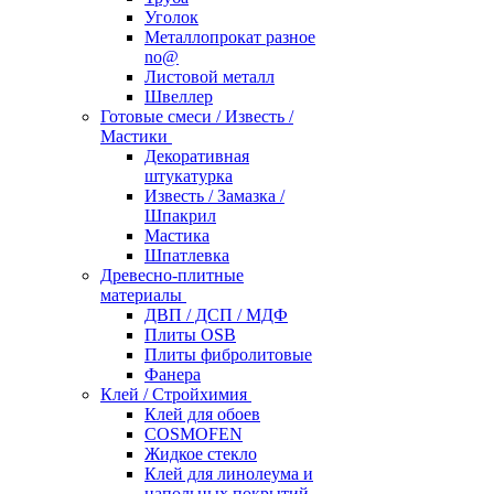
Уголок
Металлопрокат разное
no@
Листовой металл
Швеллер
Готовые смеси / Известь /
Мастики
Декоративная
штукатурка
Известь / Замазка /
Шпакрил
Мастика
Шпатлевка
Древесно-плитные
материалы
ДВП / ДСП / МДФ
Плиты OSB
Плиты фибролитовые
Фанера
Клей / Стройхимия
Клей для обоев
COSMOFEN
Жидкое стекло
Клей для линолеума и
напольных покрытий