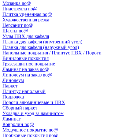
Мозаика no@
Пиастрелла no@
Плитка уцененная no@
Художественная резка
Церсанит no@
Шахты no@
Углы ПВХ для кафеля
Планка для кафеля (внутренний угол)
Планка для кафеля (наружный угол)
Напольные покрытия / Плинтус ПВХ / Пороги
Виниловые покрытия
Грязезащитное покрытие
Ламинат на заказ no@
Линолеум на заказ no@
Линолеум
Паркет
Плинтус напольный
Подложка
Пороги алюминиевые и ПВХ
Сборный паркет
Укладка и уход за ламинатом
Ламинат
Ковролин no@
Модульное покрытие no@
Пробковые покрытия no@