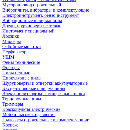
Мусоропровод строительный
Виброплиты, вибраторы и комплектующие
Электроинструмент, бензоинструмент
Вибрационные шлифмашины
Дрели, шуруповерты сетевые
Инструмент специальный
Лобзики
Миксеры
Отбойные молотки
Перфораторы
УШМ
Фены технические
Фрезеры
Пилы цепные
Циркулярные пилы
Шуруповерты и отвертки аккумуляторные
Эксцентриковые шлифмашины
Электроплиткорезы, камнерезные станки
Торцовочные пилы
Триммеры
Краскопульты электрические
Мойки высокого давления
Пылесосы строительные и комплектующие
Крепёж