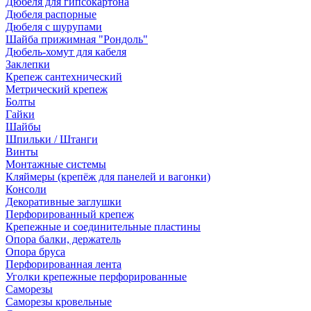
Дюбеля для гипсокартона
Дюбеля распорные
Дюбеля с шурупами
Шайба прижимная "Рондоль"
Дюбель-хомут для кабеля
Заклепки
Крепеж сантехнический
Метрический крепеж
Болты
Гайки
Шайбы
Шпильки / Штанги
Винты
Монтажные системы
Кляймеры (крепёж для панелей и вагонки)
Консоли
Декоративные заглушки
Перфорированный крепеж
Крепежные и соединительные пластины
Опора балки, держатель
Опора бруса
Перфорированная лента
Уголки крепежные перфорированные
Саморезы
Саморезы кровельные