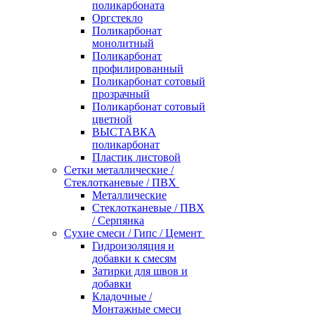
поликарбоната
Оргстекло
Поликарбонат
монолитный
Поликарбонат
профилированный
Поликарбонат сотовый
прозрачный
Поликарбонат сотовый
цветной
ВЫСТАВКА
поликарбонат
Пластик листовой
Сетки металлические /
Стеклотканевые / ПВХ
Металлические
Стеклотканевые / ПВХ
/ Серпянка
Сухие смеси / Гипс / Цемент
Гидроизоляция и
добавки к смесям
Затирки для швов и
добавки
Кладочные /
Монтажные смеси