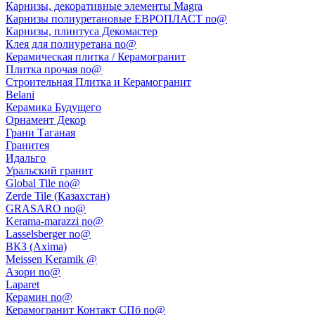
Карнизы, декоративные элементы Magra
Карнизы полиуретановые ЕВРОПЛАСТ no@
Карнизы, плинтуса Декомастер
Клея для полиуретана no@
Керамическая плитка / Керамогранит
Плитка прочая no@
Строительная Плитка и Керамогранит
Belani
Керамика Будущего
Орнамент Декор
Грани Таганая
Гранитея
Идальго
Уральский гранит
Global Tile no@
Zerde Tile (Казахстан)
GRASARO no@
Kerama-marazzi no@
Lasselsberger no@
ВКЗ (Axima)
Meissen Keramik @
Азори no@
Laparet
Керамин no@
Керамогранит Контакт СПб no@