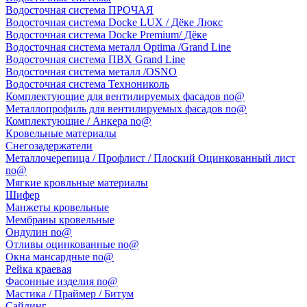
Водосточная система ПРОЧАЯ
Водосточная система Docke LUX / Дёке Люкс
Водосточная система Docke Premium/ Дёке
Водосточная система металл Optima /Grand Line
Водосточная система ПВХ Grand Line
Водосточная система металл /OSNO
Водосточная система Технониколь
Комплектующие для вентилируемых фасадов no@
Металлопрофиль для вентилируемых фасадов no@
Комплектующие / Анкера no@
Кровельные материалы
Снегозадержатели
Металлочерепица / Профлист / Плоский Оцинкованный лист
no@
Мягкие кровльные материалы
Шифер
Манжеты кровельные
Мембраны кровельные
Ондулин no@
Отливы оцинкованные no@
Окна мансардные no@
Рейка краевая
Фасонные изделия no@
Мастика / Праймер / Битум
Сайдинг