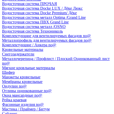
Водосточная система ПРОЧАЯ
Водосточная система Docke LUX / Дёке Люкс
Водосточная система Docke Premium/ Дёке
Водосточная система металл Optima /Grand Line
Водосточная система ПВХ Grand Line
Водосточная система металл /OSNO
Водосточная система Технониколь
Комплектующие для вентилируемых фасадов no@
Металлопрофиль для вентилируемых фасадов no@
Комплектующие / Анкера no@
Кровельные материалы
Снегозадержатели
Металлочерепица / Профлист / Плоский Оцинкованный лист
no@
Мягкие кровльные материалы
Шифер
Манжеты кровельные
Мембраны кровельные
Ондулин no@
Отливы оцинкованные no@
Окна мансардные no@
Рейка краевая
Фасонные изделия no@
Мастика / Праймер / Битум
Сайдинг