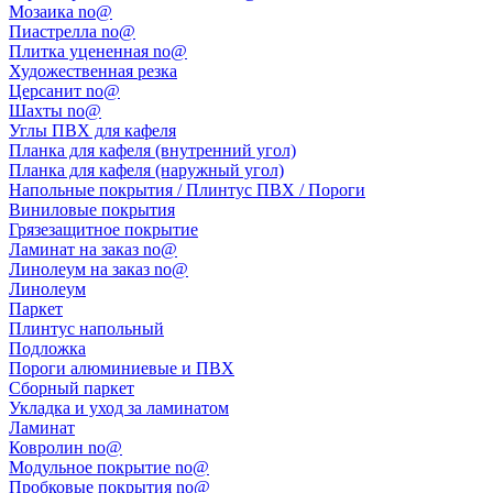
Мозаика no@
Пиастрелла no@
Плитка уцененная no@
Художественная резка
Церсанит no@
Шахты no@
Углы ПВХ для кафеля
Планка для кафеля (внутренний угол)
Планка для кафеля (наружный угол)
Напольные покрытия / Плинтус ПВХ / Пороги
Виниловые покрытия
Грязезащитное покрытие
Ламинат на заказ no@
Линолеум на заказ no@
Линолеум
Паркет
Плинтус напольный
Подложка
Пороги алюминиевые и ПВХ
Сборный паркет
Укладка и уход за ламинатом
Ламинат
Ковролин no@
Модульное покрытие no@
Пробковые покрытия no@