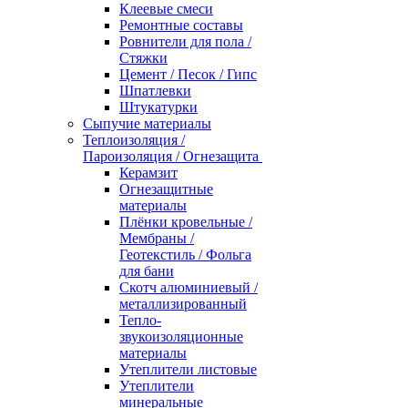
Клеевые смеси
Ремонтные составы
Ровнители для пола /
Стяжки
Цемент / Песок / Гипс
Шпатлевки
Штукатурки
Сыпучие материалы
Теплоизоляция /
Пароизоляция / Огнезащита
Керамзит
Огнезащитные
материалы
Плёнки кровельные /
Мембраны /
Геотекстиль / Фольга
для бани
Скотч алюминиевый /
металлизированный
Тепло-
звукоизоляционные
материалы
Утеплители листовые
Утеплители
минеральные