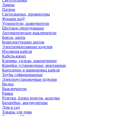
Светотехника
Лампы
Патрон
Светильники, прожекторы
Фонари no@
Удлинители, разветвители
Щитовое оборудование
Автоматические выключатели
Боксы, щиты
Комплектующие щитов
Электромонтажные изделия
Изоляция кабеля
Кабель-канал
Клеммы, гильзы, наконечники
Коробки установочные, монтажные
Крепление и маркировка кабеля
Трубы гофрированные
Электроустановочные изделия
Вилки
Выключатели
Рамки
Розетки, блоки розеток, колодки
Батарейки, аккумуляторы
Дом и сад
Товары для дома