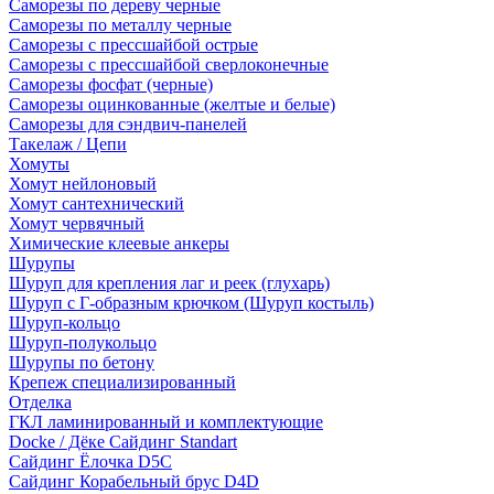
Саморезы по дереву черные
Саморезы по металлу черные
Саморезы с прессшайбой острые
Саморезы с прессшайбой сверлоконечные
Саморезы фосфат (черные)
Саморезы оцинкованные (желтые и белые)
Саморезы для сэндвич-панелей
Такелаж / Цепи
Хомуты
Хомут нейлоновый
Хомут сантехнический
Хомут червячный
Химические клеевые анкеры
Шурупы
Шуруп для крепления лаг и реек (глухарь)
Шуруп с Г-образным крючком (Шуруп костыль)
Шуруп-кольцо
Шуруп-полукольцо
Шурупы по бетону
Крепеж специализированный
Отделка
ГКЛ ламинированный и комплектующие
Docke / Дёке Сайдинг Standart
Сайдинг Ёлочка D5C
Сайдинг Корабельный брус D4D