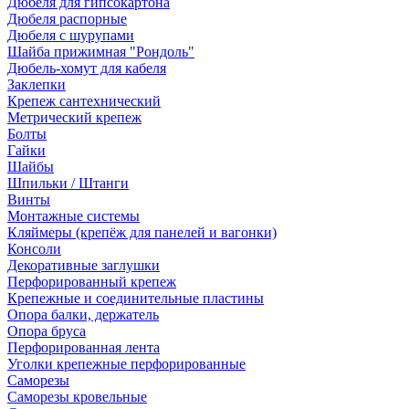
Дюбеля для гипсокартона
Дюбеля распорные
Дюбеля с шурупами
Шайба прижимная "Рондоль"
Дюбель-хомут для кабеля
Заклепки
Крепеж сантехнический
Метрический крепеж
Болты
Гайки
Шайбы
Шпильки / Штанги
Винты
Монтажные системы
Кляймеры (крепёж для панелей и вагонки)
Консоли
Декоративные заглушки
Перфорированный крепеж
Крепежные и соединительные пластины
Опора балки, держатель
Опора бруса
Перфорированная лента
Уголки крепежные перфорированные
Саморезы
Саморезы кровельные