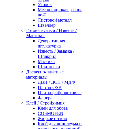
Уголок
Металлопрокат разное
no@
Листовой металл
Швеллер
Готовые смеси / Известь /
Мастики
Декоративная
штукатурка
Известь / Замазка /
Шпакрил
Мастика
Шпатлевка
Древесно-плитные
материалы
ДВП / ДСП / МДФ
Плиты OSB
Плиты фибролитовые
Фанера
Клей / Стройхимия
Клей для обоев
COSMOFEN
Жидкое стекло
Клей для линолеума и
напольных покрытий