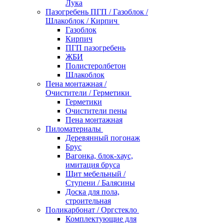
Лука
Пазогребень ПГП / Газоблок /
Шлакоблок / Кирпич
Газоблок
Кирпич
ПГП пазогребень
ЖБИ
Полистеролбетон
Шлакоблок
Пена монтажная /
Очистители / Герметики
Герметики
Очистители пены
Пена монтажная
Пиломатериалы
Деревянный погонаж
Брус
Вагонка, блок-хаус,
имитация бруса
Щит мебельный /
Ступени / Балясины
Доска для пола,
строительная
Поликарбонат / Оргстекло
Комплектующие для