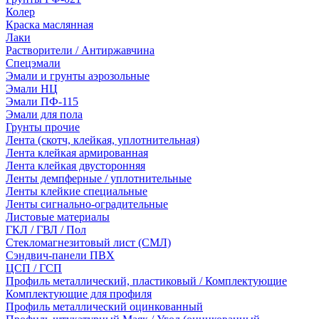
Колер
Краска маслянная
Лаки
Растворители / Антиржавчина
Спецэмали
Эмали и грунты аэрозольные
Эмали НЦ
Эмали ПФ-115
Эмали для пола
Грунты прочие
Лента (скотч, клейкая, уплотнительная)
Лента клейкая армированная
Лента клейкая двусторонняя
Ленты демпферные / уплотнительные
Ленты клейкие специальные
Ленты сигнально-оградительные
Листовые материалы
ГКЛ / ГВЛ / Пол
Стекломагнезитовый лист (СМЛ)
Сэндвич-панели ПВХ
ЦСП / ГСП
Профиль металлический, пластиковый / Комплектующие
Комплектующие для профиля
Профиль металлический оцинкованный