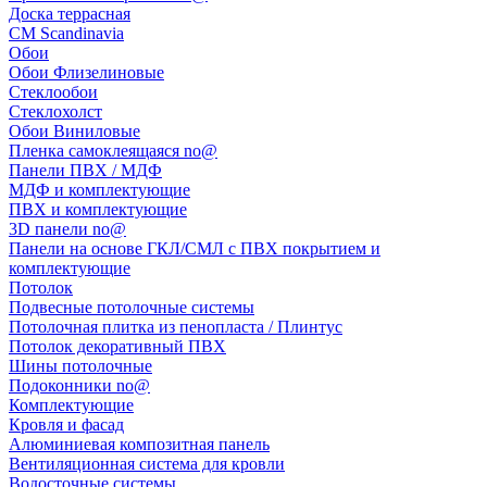
Доска террасная
CM Scandinavia
Обои
Обои Флизелиновые
Стеклообои
Стеклохолст
Обои Виниловые
Пленка самоклеящаяся no@
Панели ПВХ / МДФ
МДФ и комплектующие
ПВХ и комплектующие
3D панели no@
Панели на основе ГКЛ/СМЛ с ПВХ покрытием и
комплектующие
Потолок
Подвесные потолочные системы
Потолочная плитка из пенопласта / Плинтус
Потолок декоративный ПВХ
Шины потолочные
Подоконники no@
Комплектующие
Кровля и фасад
Алюминиевая композитная панель
Вентиляционная система для кровли
Водосточные системы