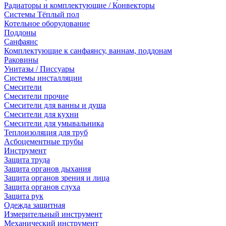
Радиаторы и комплектующие / Конвекторы
Системы Тёплый пол
Котельное оборудование
Поддоны
Санфаянс
Комплектующие к санфаянсу, ваннам, поддонам
Раковины
Унитазы / Писсуары
Системы инсталляции
Смесители
Смесители прочие
Смесители для ванны и душа
Смесители для кухни
Смесители для умывальника
Теплоизоляция для труб
Асбоцементные трубы
Инструмент
Защита труда
Защита органов дыхания
Защита органов зрения и лица
Защита органов слуха
Защита рук
Одежда защитная
Измерительный инструмент
Механический инструмент