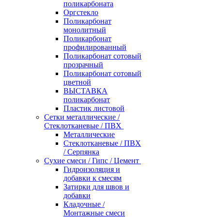
поликарбоната
Оргстекло
Поликарбонат
монолитный
Поликарбонат
профилированный
Поликарбонат сотовый
прозрачный
Поликарбонат сотовый
цветной
ВЫСТАВКА
поликарбонат
Пластик листовой
Сетки металлические /
Стеклотканевые / ПВХ
Металлические
Стеклотканевые / ПВХ
/ Серпянка
Сухие смеси / Гипс / Цемент
Гидроизоляция и
добавки к смесям
Затирки для швов и
добавки
Кладочные /
Монтажные смеси