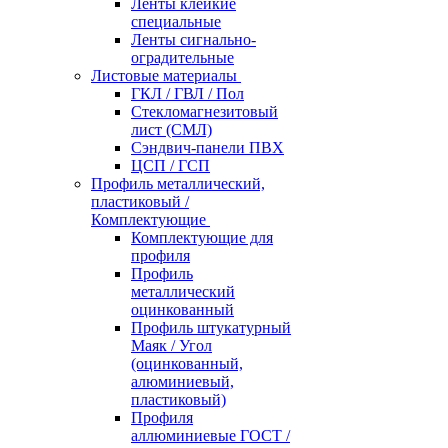
Ленты клейкие
специальные
Ленты сигнально-
оградительные
Листовые материалы
ГКЛ / ГВЛ / Пол
Стекломагнезитовый
лист (СМЛ)
Сэндвич-панели ПВХ
ЦСП / ГСП
Профиль металлический,
пластиковый /
Комплектующие
Комплектующие для
профиля
Профиль
металлический
оцинкованный
Профиль штукатурный
Маяк / Угол
(оцинкованный,
алюминиевый,
пластиковый)
Профиля
аллюминиевые ГОСТ /