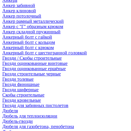
Анкера
Анкер забивной
Анкер клиновой
Анкер потолочный
Анкер рамный металлический
Анкер с ''Г'' образным крюком
Анкер складной пружинный
Анкерный болт с гайкой
Анкерный болт с кольцом
Анкерный болт с крюком
Анкерный болт с шестигранной головкой
Гвозди / Скобы строительные
Гвозди оцинкованные винтовые
Гвозди оцинкованные ершёные
Гвозди строительные черные
Гвозди толевые
Гвозди финишные
Гвозди шиферные
Скобы строительные
Гвозди кровельные
Гвозди для забивных пистолетов
Дюбеля
Дюбель для теплоизоляции
Дюбель-гвозди
Дюбеля для газобетона, пенобетона