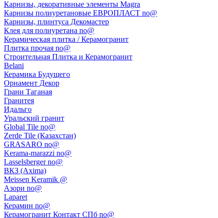
Карнизы, декоративные элементы Magra
Карнизы полиуретановые ЕВРОПЛАСТ no@
Карнизы, плинтуса Декомастер
Клея для полиуретана no@
Керамическая плитка / Керамогранит
Плитка прочая no@
Строительная Плитка и Керамогранит
Belani
Керамика Будущего
Орнамент Декор
Грани Таганая
Гранитея
Идальго
Уральский гранит
Global Tile no@
Zerde Tile (Казахстан)
GRASARO no@
Kerama-marazzi no@
Lasselsberger no@
ВКЗ (Axima)
Meissen Keramik @
Азори no@
Laparet
Керамин no@
Керамогранит Контакт СПб no@