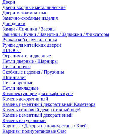
Двери
Двери входные металлические
Двери межкомнатные
Замочно-скобяные изделия
Доводчики
Замки / Личинки / Засовы
Защёлки / Ручки / Завертки / Задвижки / Фиксаторы
Ручка-скоба, ручка-кнопка
Ручки для китайских дверей
ШЛОСС
Ограничители дверные
Петли дверные / Шарниры
Петли прочее
Скобяные изделия / Пружины
Шпингалет
Петли врезные
Петли накладные
Комплектующие для шкафов купе
Камень декоративный
Камень цементный декоративный Каметерра
Камень гипсовый декоративный no@
Камень цементный декоративный
Камень натуральный
Карнизы / Декоры из полиуретана / Клей
Карнизы полиуретановые Orac