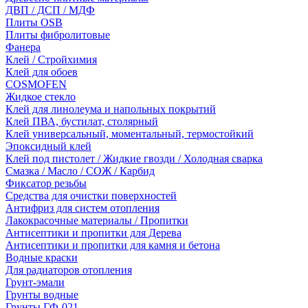
ДВП / ДСП / МДФ
Плиты OSB
Плиты фибролитовые
Фанера
Клей / Стройхимия
Клей для обоев
COSMOFEN
Жидкое стекло
Клей для линолеума и напольных покрытий
Клей ПВА, бустилат, столярный
Клей универсальный, моментальный, термостойкий
Эпоксидный клей
Клей под пистолет / Жидкие гвозди / Холодная сварка
Смазка / Масло / СОЖ / Карбид
Фиксатор резьбы
Средства для очистки поверхностей
Антифриз для систем отопления
Лакокрасочные материалы / Пропитки
Антисептики и пропитки для Дерева
Антисептики и пропитки для камня и бетона
Водные краски
Для радиаторов отопления
Грунт-эмали
Грунты водные
Грунты ГФ-021