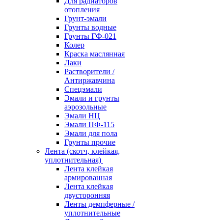
Для радиаторов
отопления
Грунт-эмали
Грунты водные
Грунты ГФ-021
Колер
Краска маслянная
Лаки
Растворители /
Антиржавчина
Спецэмали
Эмали и грунты
аэрозольные
Эмали НЦ
Эмали ПФ-115
Эмали для пола
Грунты прочие
Лента (скотч, клейкая,
уплотнительная)
Лента клейкая
армированная
Лента клейкая
двусторонняя
Ленты демпферные /
уплотнительные