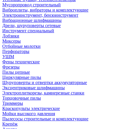
Мусоропровод строительный
Виброплиты, вибраторы и комплектующие
Электроинструмент, бензоинструмент
Вибрационные шлифмашины
Дрели, шуруповерты сетевые
Инструмент специальный
Лобзики
Миксеры
Отбойные молотки
Перфораторы
УШМ
Фены технические
Фрезеры
Пилы цепные
Циркулярные пилы
Шуруповерты и отвертки аккумуляторные
Эксцентриковые шлифмашины
Электроплиткорезы, камнерезные станки
Торцовочные пилы
Триммеры
Краскопульты электрические
Мойки высокого давления
Пылесосы строительные и комплектующие
Крепёж