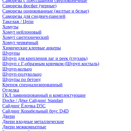
Саморезы с прессшайбой сверлоконечные
Саморезы фосфат (черные)
Саморезы оцинкованные (желтые и белые)
Саморезы для сэндвич-панелей
Такелаж / Цепи
Хомуты
Хомут нейлоновый
Хомут сантехнический
Хомут червячный
Химические клеевые анкеры
Шурупы
Шуруп для крепления лаг и реек (глухарь)
Шуруп с Г-образным крючком (Шуруп костыль)
Шуруп-кольцо
Шуруп-полукольцо
Шурупы по бетону
Крепеж специализированный
Отделка
ГКЛ ламинированный и комплектующие
Docke / Дёке Сайдинг Standart
Сайдинг Ёлочка D5C
Сайдинг Корабельный брус D4D
Двери
Двери входные металлические
Двери межкомнатные