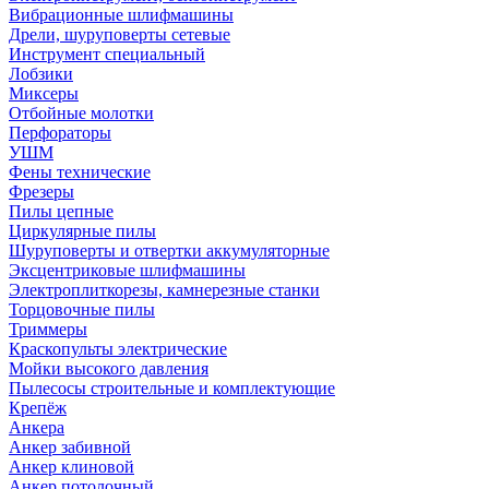
Вибрационные шлифмашины
Дрели, шуруповерты сетевые
Инструмент специальный
Лобзики
Миксеры
Отбойные молотки
Перфораторы
УШМ
Фены технические
Фрезеры
Пилы цепные
Циркулярные пилы
Шуруповерты и отвертки аккумуляторные
Эксцентриковые шлифмашины
Электроплиткорезы, камнерезные станки
Торцовочные пилы
Триммеры
Краскопульты электрические
Мойки высокого давления
Пылесосы строительные и комплектующие
Крепёж
Анкера
Анкер забивной
Анкер клиновой
Анкер потолочный