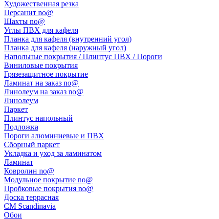
Художественная резка
Церсанит no@
Шахты no@
Углы ПВХ для кафеля
Планка для кафеля (внутренний угол)
Планка для кафеля (наружный угол)
Напольные покрытия / Плинтус ПВХ / Пороги
Виниловые покрытия
Грязезащитное покрытие
Ламинат на заказ no@
Линолеум на заказ no@
Линолеум
Паркет
Плинтус напольный
Подложка
Пороги алюминиевые и ПВХ
Сборный паркет
Укладка и уход за ламинатом
Ламинат
Ковролин no@
Модульное покрытие no@
Пробковые покрытия no@
Доска террасная
CM Scandinavia
Обои