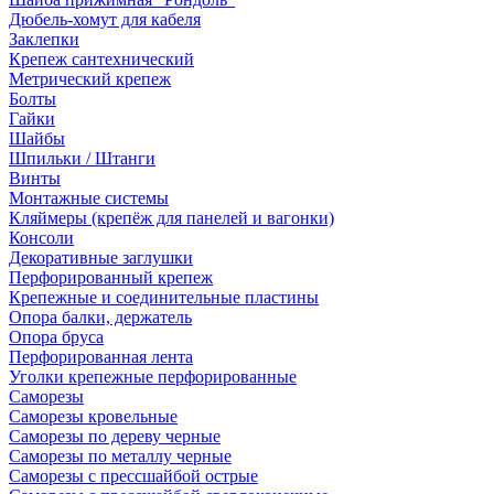
Дюбель-хомут для кабеля
Заклепки
Крепеж сантехнический
Метрический крепеж
Болты
Гайки
Шайбы
Шпильки / Штанги
Винты
Монтажные системы
Кляймеры (крепёж для панелей и вагонки)
Консоли
Декоративные заглушки
Перфорированный крепеж
Крепежные и соединительные пластины
Опора балки, держатель
Опора бруса
Перфорированная лента
Уголки крепежные перфорированные
Саморезы
Саморезы кровельные
Саморезы по дереву черные
Саморезы по металлу черные
Саморезы с прессшайбой острые