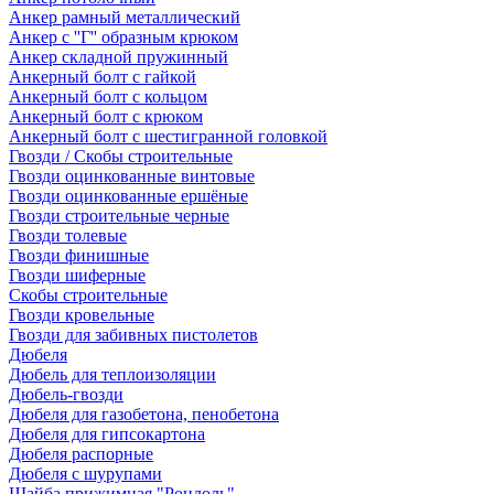
Анкер рамный металлический
Анкер с ''Г'' образным крюком
Анкер складной пружинный
Анкерный болт с гайкой
Анкерный болт с кольцом
Анкерный болт с крюком
Анкерный болт с шестигранной головкой
Гвозди / Скобы строительные
Гвозди оцинкованные винтовые
Гвозди оцинкованные ершёные
Гвозди строительные черные
Гвозди толевые
Гвозди финишные
Гвозди шиферные
Скобы строительные
Гвозди кровельные
Гвозди для забивных пистолетов
Дюбеля
Дюбель для теплоизоляции
Дюбель-гвозди
Дюбеля для газобетона, пенобетона
Дюбеля для гипсокартона
Дюбеля распорные
Дюбеля с шурупами
Шайба прижимная "Рондоль"