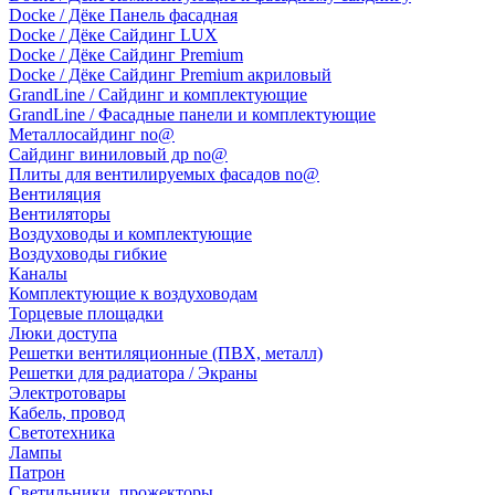
Docke / Дёке Панель фасадная
Docke / Дёке Сайдинг LUX
Docke / Дёке Сайдинг Premium
Docke / Дёке Сайдинг Premium акриловый
GrandLine / Сайдинг и комплектующие
GrandLine / Фасадные панели и комплектующие
Металлосайдинг no@
Сайдинг виниловый др no@
Плиты для вентилируемых фасадов no@
Вентиляция
Вентиляторы
Воздуховоды и комплектующие
Воздуховоды гибкие
Каналы
Комплектующие к воздуховодам
Торцевые площадки
Люки доступа
Решетки вентиляционные (ПВХ, металл)
Решетки для радиатора / Экраны
Электротовары
Кабель, провод
Светотехника
Лампы
Патрон
Светильники, прожекторы