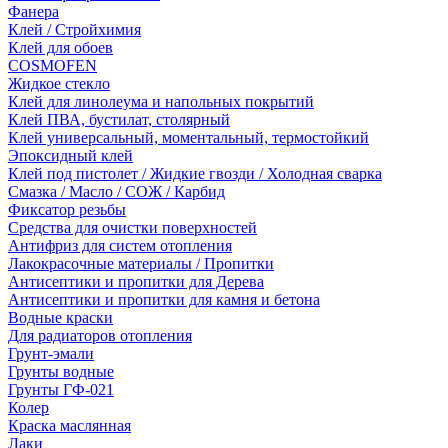
Фанера
Клей / Стройхимия
Клей для обоев
COSMOFEN
Жидкое стекло
Клей для линолеума и напольных покрытий
Клей ПВА, бустилат, столярный
Клей универсальный, моментальный, термостойкий
Эпоксидный клей
Клей под пистолет / Жидкие гвозди / Холодная сварка
Смазка / Масло / СОЖ / Карбид
Фиксатор резьбы
Средства для очистки поверхностей
Антифриз для систем отопления
Лакокрасочные материалы / Пропитки
Антисептики и пропитки для Дерева
Антисептики и пропитки для камня и бетона
Водные краски
Для радиаторов отопления
Грунт-эмали
Грунты водные
Грунты ГФ-021
Колер
Краска маслянная
Лаки