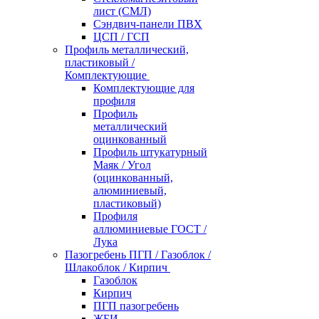
лист (СМЛ)
Сэндвич-панели ПВХ
ЦСП / ГСП
Профиль металлический,
пластиковый /
Комплектующие
Комплектующие для
профиля
Профиль
металлический
оцинкованный
Профиль штукатурный
Маяк / Угол
(оцинкованный,
алюминиевый,
пластиковый)
Профиля
аллюминиевые ГОСТ /
Лука
Пазогребень ПГП / Газоблок /
Шлакоблок / Кирпич
Газоблок
Кирпич
ПГП пазогребень
ЖБИ