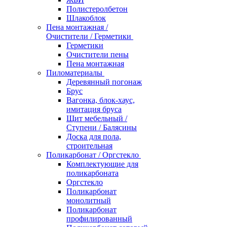
Полистеролбетон
Шлакоблок
Пена монтажная /
Очистители / Герметики
Герметики
Очистители пены
Пена монтажная
Пиломатериалы
Деревянный погонаж
Брус
Вагонка, блок-хаус,
имитация бруса
Щит мебельный /
Ступени / Балясины
Доска для пола,
строительная
Поликарбонат / Оргстекло
Комплектующие для
поликарбоната
Оргстекло
Поликарбонат
монолитный
Поликарбонат
профилированный