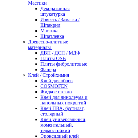
Мастики
Декоративная
штукатурка
Известь / Замазка /
Шпакрил
Мастика
Шпатлевка
Древесно-плитные
материалы
ДВП / ДСП / МДФ
Плиты OSB
Плиты фибролитовые
Фанера
Клей / Стройхимия
Клей для обоев
COSMOFEN
Жидкое стекло
Клей для линолеума и
напольных покрытий
Клей ПВА, бустилат,
столярный
Клей универсальный,
моментальный,
термостойкий
Эпоксидный клей