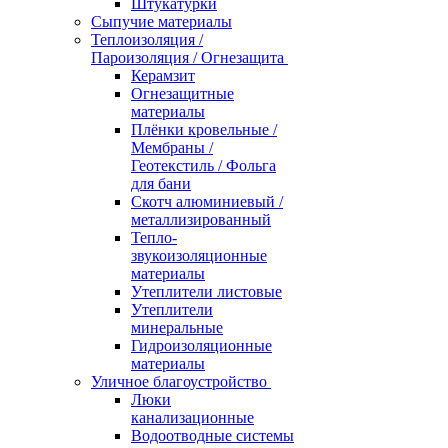
Штукатурки
Сыпучие материалы
Теплоизоляция /
Пароизоляция / Огнезащита
Керамзит
Огнезащитные
материалы
Плёнки кровельные /
Мембраны /
Геотекстиль / Фольга
для бани
Скотч алюминиевый /
металлизированный
Тепло-
звукоизоляционные
материалы
Утеплители листовые
Утеплители
минеральные
Гидроизоляционные
материалы
Уличное благоустройство
Люки
канализационные
Водоотводные системы