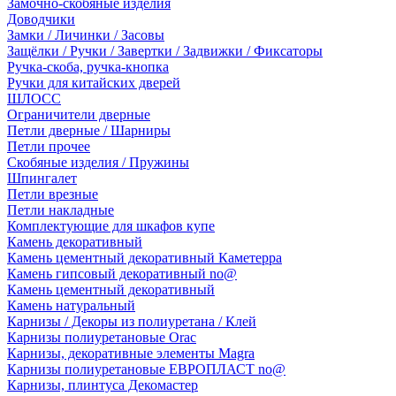
Замочно-скобяные изделия
Доводчики
Замки / Личинки / Засовы
Защёлки / Ручки / Завертки / Задвижки / Фиксаторы
Ручка-скоба, ручка-кнопка
Ручки для китайских дверей
ШЛОСС
Ограничители дверные
Петли дверные / Шарниры
Петли прочее
Скобяные изделия / Пружины
Шпингалет
Петли врезные
Петли накладные
Комплектующие для шкафов купе
Камень декоративный
Камень цементный декоративный Каметерра
Камень гипсовый декоративный no@
Камень цементный декоративный
Камень натуральный
Карнизы / Декоры из полиуретана / Клей
Карнизы полиуретановые Orac
Карнизы, декоративные элементы Magra
Карнизы полиуретановые ЕВРОПЛАСТ no@
Карнизы, плинтуса Декомастер