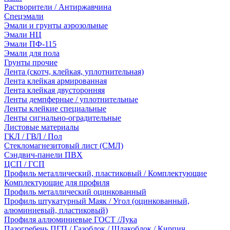
Растворители / Антиржавчина
Спецэмали
Эмали и грунты аэрозольные
Эмали НЦ
Эмали ПФ-115
Эмали для пола
Грунты прочие
Лента (скотч, клейкая, уплотнительная)
Лента клейкая армированная
Лента клейкая двусторонняя
Ленты демпферные / уплотнительные
Ленты клейкие специальные
Ленты сигнально-оградительные
Листовые материалы
ГКЛ / ГВЛ / Пол
Стекломагнезитовый лист (СМЛ)
Сэндвич-панели ПВХ
ЦСП / ГСП
Профиль металлический, пластиковый / Комплектующие
Комплектующие для профиля
Профиль металлический оцинкованный
Профиль штукатурный Маяк / Угол (оцинкованный,
алюминиевый, пластиковый)
Профиля аллюминиевые ГОСТ /Лука
Пазогребень ПГП / Газоблок / Шлакоблок / Кирпич