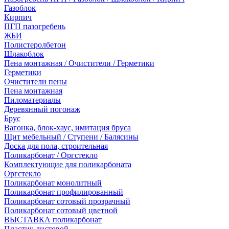
Газоблок
Кирпич
ПГП пазогребень
ЖБИ
Полистеролбетон
Шлакоблок
Пена монтажная / Очистители / Герметики
Герметики
Очистители пены
Пена монтажная
Пиломатериалы
Деревянный погонаж
Брус
Вагонка, блок-хаус, имитация бруса
Щит мебельный / Ступени / Балясины
Доска для пола, строительная
Поликарбонат / Оргстекло
Комплектующие для поликарбоната
Оргстекло
Поликарбонат монолитный
Поликарбонат профилированный
Поликарбонат сотовый прозрачный
Поликарбонат сотовый цветной
ВЫСТАВКА поликарбонат
Пластик листовой