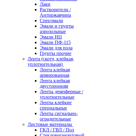
Лаки
Растворители /
Антиржавчина
Спецэмали
Эмали и грунты
аэрозольные
Эмали НЦ
Эмали ПФ-115
Эмали для пола
Грунты прочие
Лента (скотч, клейкая,
уплотнительная)
Лента клейкая
армированная
Лента клейкая
двусторонняя
Ленты демпферные /
уплотнительные
Ленты клейкие
специальные
Ленты сигнально-
оградительные
Листовые материалы
ГКЛ / ГВЛ / Пол
Стекломагнезитовый