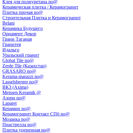
Клея для полиуретана no@
Керамическая плитка / Керамогранит
Плитка прочая no@
Строительная Плитка и Керамогранит
Belani
Керамика Будущего
Орнамент Декор
Грани Таганая
Гранитея
Идальго
Уральский гранит
Global Tile no@
Zerde Tile (Казахстан)
GRASARO no@
Kerama-marazzi no@
Lasselsberger no@
ВКЗ (Axima)
Meissen Keramik @
Азори no@
Laparet
Керамин no@
Керамогранит Контакт СПб no@
Мозаика no@
Пиастрелла no@
Плитка уцененная no@