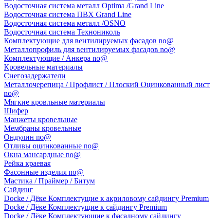
Водосточная система металл Optima /Grand Line
Водосточная система ПВХ Grand Line
Водосточная система металл /OSNO
Водосточная система Технониколь
Комплектующие для вентилируемых фасадов no@
Металлопрофиль для вентилируемых фасадов no@
Комплектующие / Анкера no@
Кровельные материалы
Снегозадержатели
Металлочерепица / Профлист / Плоский Оцинкованный лист
no@
Мягкие кровльные материалы
Шифер
Манжеты кровельные
Мембраны кровельные
Ондулин no@
Отливы оцинкованные no@
Окна мансардные no@
Рейка краевая
Фасонные изделия no@
Мастика / Праймер / Битум
Сайдинг
Docke / Дёке Комплектущие к акриловому сайдингу Premium
Docke / Дёке Комплектущие к сайдингу Premium
Docke / Дёке Комплектующие к фасадному сайдингу