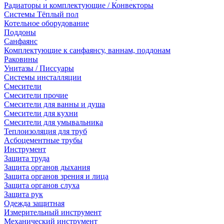
Радиаторы и комплектующие / Конвекторы
Системы Тёплый пол
Котельное оборудование
Поддоны
Санфаянс
Комплектующие к санфаянсу, ваннам, поддонам
Раковины
Унитазы / Писсуары
Системы инсталляции
Смесители
Смесители прочие
Смесители для ванны и душа
Смесители для кухни
Смесители для умывальника
Теплоизоляция для труб
Асбоцементные трубы
Инструмент
Защита труда
Защита органов дыхания
Защита органов зрения и лица
Защита органов слуха
Защита рук
Одежда защитная
Измерительный инструмент
Механический инструмент