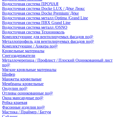
Водосточная система ПРОЧАЯ
Водосточная система Docke LUX / Дёке Люкс
Водосточная система Docke Premium/ Дёке
Водосточная система металл Optima /Grand Line
Водосточная система ПВХ Grand Line
Водосточная система металл /OSNO
Водосточная система Технониколь
Комплектующие для вентилируемых фасадов no@
Металлопрофиль для вентилируемых фасадов no@
Комплектующие / Анкера no@
Кровельные материалы
Снегозадержатели
Металлочерепица / Профлист / Плоский Оцинкованный лист
no@
Мягкие кровльные материалы
Шифер
Манжеты кровельные
Мембраны кровельные
Ондулин no@
Отливы оцинкованные no@
Окна мансардные no@
Рейка краевая
Фасонные изделия no@
Мастика / Праймер / Битум
Сайдинг