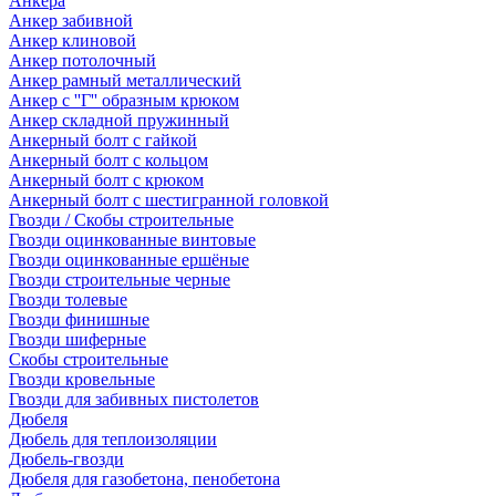
Анкера
Анкер забивной
Анкер клиновой
Анкер потолочный
Анкер рамный металлический
Анкер с ''Г'' образным крюком
Анкер складной пружинный
Анкерный болт с гайкой
Анкерный болт с кольцом
Анкерный болт с крюком
Анкерный болт с шестигранной головкой
Гвозди / Скобы строительные
Гвозди оцинкованные винтовые
Гвозди оцинкованные ершёные
Гвозди строительные черные
Гвозди толевые
Гвозди финишные
Гвозди шиферные
Скобы строительные
Гвозди кровельные
Гвозди для забивных пистолетов
Дюбеля
Дюбель для теплоизоляции
Дюбель-гвозди
Дюбеля для газобетона, пенобетона