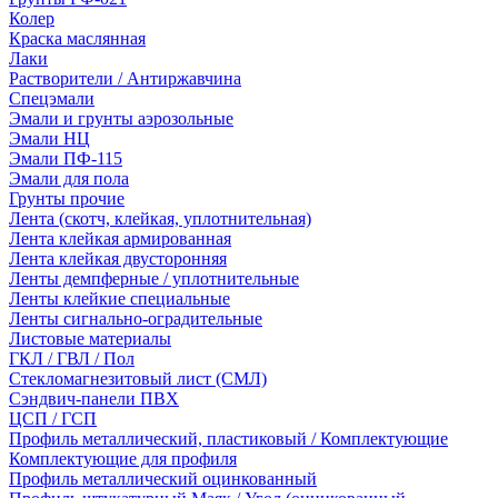
Колер
Краска маслянная
Лаки
Растворители / Антиржавчина
Спецэмали
Эмали и грунты аэрозольные
Эмали НЦ
Эмали ПФ-115
Эмали для пола
Грунты прочие
Лента (скотч, клейкая, уплотнительная)
Лента клейкая армированная
Лента клейкая двусторонняя
Ленты демпферные / уплотнительные
Ленты клейкие специальные
Ленты сигнально-оградительные
Листовые материалы
ГКЛ / ГВЛ / Пол
Стекломагнезитовый лист (СМЛ)
Сэндвич-панели ПВХ
ЦСП / ГСП
Профиль металлический, пластиковый / Комплектующие
Комплектующие для профиля
Профиль металлический оцинкованный