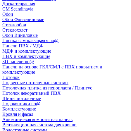
Доска террасная
CM Scandinavia
Обои
Обои Флизелиновые
Стеклообои
Стеклохолст
Обои Виниловые
Пленка самоклеящаяся no@
Панели ПВХ / МДФ
МДФ и комплектующие
ПВХ и комплектующие
3D панели no@
Панели на основе ГКЛ/СМЛ с ПВХ покрытием и
комплектующие
Потолок
Подвесные потолочные системы
Потолочная плитка из пенопласта / Плинтус
Потолок декоративный ПВХ
Шины потолочные
Подоконники no@
Комплектующие
Кровля и фасад
Алюминиевая композитная панель
Вентиляционная система для кровли
Водосточные системы