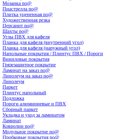
Мозаика no@
Пиастрелла no@
Плитка уцененная no@
Художественная резка
Церсанит no@
Шахты no@
Углы ПВХ для кафеля
Планка для кафеля (внутренний угол)
Планка для кафеля (наружный угол)
Напольные покрытия / Плинтус ПВХ / Пороги
Виниловые покрытия
Грязезащитное покрытие
Ламинат на заказ no@
Линолеум на заказ no@
Линолеум
Паркет
Плинтус напольный
Подложка
Пороги алюминиевые и ПВХ
Сборный паркет
Укладка и уход за ламинатом
Ламинат
Ковролин no@
Модульное покрытие no@
Пробковые покрытия no@