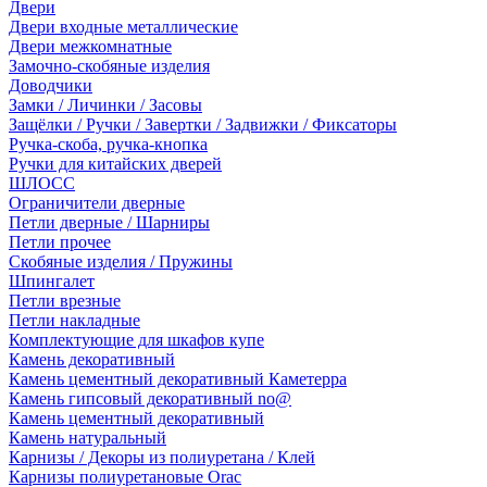
Двери
Двери входные металлические
Двери межкомнатные
Замочно-скобяные изделия
Доводчики
Замки / Личинки / Засовы
Защёлки / Ручки / Завертки / Задвижки / Фиксаторы
Ручка-скоба, ручка-кнопка
Ручки для китайских дверей
ШЛОСС
Ограничители дверные
Петли дверные / Шарниры
Петли прочее
Скобяные изделия / Пружины
Шпингалет
Петли врезные
Петли накладные
Комплектующие для шкафов купе
Камень декоративный
Камень цементный декоративный Каметерра
Камень гипсовый декоративный no@
Камень цементный декоративный
Камень натуральный
Карнизы / Декоры из полиуретана / Клей
Карнизы полиуретановые Orac