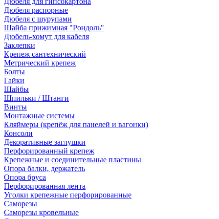
Дюбеля для гипсокартона
Дюбеля распорные
Дюбеля с шурупами
Шайба прижимная "Рондоль"
Дюбель-хомут для кабеля
Заклепки
Крепеж сантехнический
Метрический крепеж
Болты
Гайки
Шайбы
Шпильки / Штанги
Винты
Монтажные системы
Кляймеры (крепёж для панелей и вагонки)
Консоли
Декоративные заглушки
Перфорированный крепеж
Крепежные и соединительные пластины
Опора балки, держатель
Опора бруса
Перфорированная лента
Уголки крепежные перфорированные
Саморезы
Саморезы кровельные