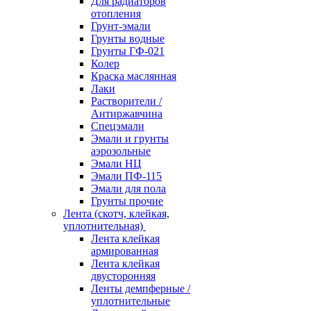
Для радиаторов
отопления
Грунт-эмали
Грунты водные
Грунты ГФ-021
Колер
Краска маслянная
Лаки
Растворители /
Антиржавчина
Спецэмали
Эмали и грунты
аэрозольные
Эмали НЦ
Эмали ПФ-115
Эмали для пола
Грунты прочие
Лента (скотч, клейкая,
уплотнительная)
Лента клейкая
армированная
Лента клейкая
двусторонняя
Ленты демпферные /
уплотнительные