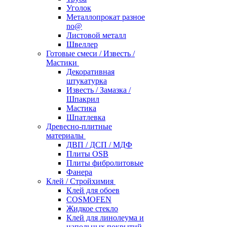
Уголок
Металлопрокат разное
no@
Листовой металл
Швеллер
Готовые смеси / Известь /
Мастики
Декоративная
штукатурка
Известь / Замазка /
Шпакрил
Мастика
Шпатлевка
Древесно-плитные
материалы
ДВП / ДСП / МДФ
Плиты OSB
Плиты фибролитовые
Фанера
Клей / Стройхимия
Клей для обоев
COSMOFEN
Жидкое стекло
Клей для линолеума и
напольных покрытий