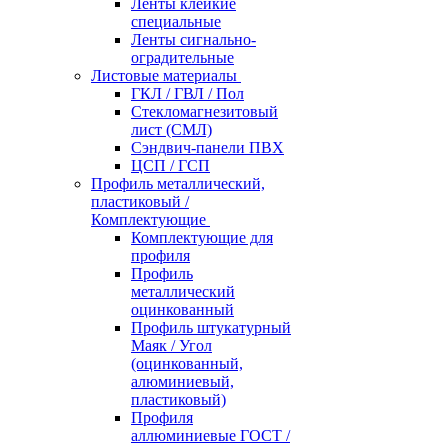
Ленты клейкие
специальные
Ленты сигнально-
оградительные
Листовые материалы
ГКЛ / ГВЛ / Пол
Стекломагнезитовый
лист (СМЛ)
Сэндвич-панели ПВХ
ЦСП / ГСП
Профиль металлический,
пластиковый /
Комплектующие
Комплектующие для
профиля
Профиль
металлический
оцинкованный
Профиль штукатурный
Маяк / Угол
(оцинкованный,
алюминиевый,
пластиковый)
Профиля
аллюминиевые ГОСТ /