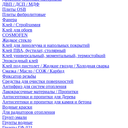
ДВП / ДСП / МДФ
Плиты OSB
Плиты фибролитовые
Фанера
Клей / Стройхимия
Клей для обоев
COSMOFEN
Жидкое стекло
Клей для линолеума и напольных покрытий
Клей ПВА, бустилат, столярный
Клей универсальный, моментальный, термостойкий
Эпоксидный клей
Клей под пистолет / Жидкие гвозди / Холодная сварка
Смазка / Масло / СОЖ / Карбид
Фиксатор резьбы
Средства для очистки поверхностей
Антифриз для систем отопления
Лакокрасочные материалы / Пропитки
Антисептики и пропитки для Дерева
Антисептики и пропитки для камня и бетона
Водные краски
Для радиаторов отопления
Грунт-эмали
Грунты водные
Грунты ГФ-021