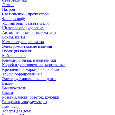
Светотехника
Лампы
Патрон
Светильники, прожекторы
Фонари no@
Удлинители, разветвители
Щитовое оборудование
Автоматические выключатели
Боксы, щиты
Комплектующие щитов
Электромонтажные изделия
Изоляция кабеля
Кабель-канал
Клеммы, гильзы, наконечники
Коробки установочные, монтажные
Крепление и маркировка кабеля
Трубы гофрированные
Электроустановочные изделия
Вилки
Выключатели
Рамки
Розетки, блоки розеток, колодки
Батарейки, аккумуляторы
Дом и сад
Товары для дома