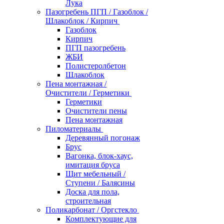
Лука
Пазогребень ПГП / Газоблок /
Шлакоблок / Кирпич
Газоблок
Кирпич
ПГП пазогребень
ЖБИ
Полистеролбетон
Шлакоблок
Пена монтажная /
Очистители / Герметики
Герметики
Очистители пены
Пена монтажная
Пиломатериалы
Деревянный погонаж
Брус
Вагонка, блок-хаус,
имитация бруса
Щит мебельный /
Ступени / Балясины
Доска для пола,
строительная
Поликарбонат / Оргстекло
Комплектующие для