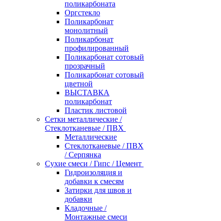
поликарбоната
Оргстекло
Поликарбонат
монолитный
Поликарбонат
профилированный
Поликарбонат сотовый
прозрачный
Поликарбонат сотовый
цветной
ВЫСТАВКА
поликарбонат
Пластик листовой
Сетки металлические /
Стеклотканевые / ПВХ
Металлические
Стеклотканевые / ПВХ
/ Серпянка
Сухие смеси / Гипс / Цемент
Гидроизоляция и
добавки к смесям
Затирки для швов и
добавки
Кладочные /
Монтажные смеси