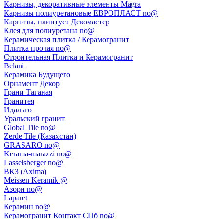
Карнизы, декоративные элементы Magra
Карнизы полиуретановые ЕВРОПЛАСТ no@
Карнизы, плинтуса Декомастер
Клея для полиуретана no@
Керамическая плитка / Керамогранит
Плитка прочая no@
Строительная Плитка и Керамогранит
Belani
Керамика Будущего
Орнамент Декор
Грани Таганая
Гранитея
Идальго
Уральский гранит
Global Tile no@
Zerde Tile (Казахстан)
GRASARO no@
Kerama-marazzi no@
Lasselsberger no@
ВКЗ (Axima)
Meissen Keramik @
Азори no@
Laparet
Керамин no@
Керамогранит Контакт СПб no@