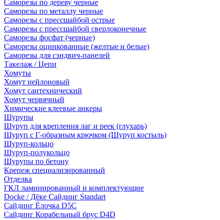
Саморезы по дереву черные
Саморезы по металлу черные
Саморезы с прессшайбой острые
Саморезы с прессшайбой сверлоконечные
Саморезы фосфат (черные)
Саморезы оцинкованные (желтые и белые)
Саморезы для сэндвич-панелей
Такелаж / Цепи
Хомуты
Хомут нейлоновый
Хомут сантехнический
Хомут червячный
Химические клеевые анкеры
Шурупы
Шуруп для крепления лаг и реек (глухарь)
Шуруп с Г-образным крючком (Шуруп костыль)
Шуруп-кольцо
Шуруп-полукольцо
Шурупы по бетону
Крепеж специализированный
Отделка
ГКЛ ламинированный и комплектующие
Docke / Дёке Сайдинг Standart
Сайдинг Ёлочка D5C
Сайдинг Корабельный брус D4D