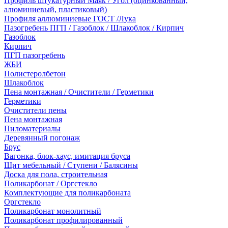
Профиль штукатурный Маяк / Угол (оцинкованный,
алюминиевый, пластиковый)
Профиля аллюминиевые ГОСТ /Лука
Пазогребень ПГП / Газоблок / Шлакоблок / Кирпич
Газоблок
Кирпич
ПГП пазогребень
ЖБИ
Полистеролбетон
Шлакоблок
Пена монтажная / Очистители / Герметики
Герметики
Очистители пены
Пена монтажная
Пиломатериалы
Деревянный погонаж
Брус
Вагонка, блок-хаус, имитация бруса
Щит мебельный / Ступени / Балясины
Доска для пола, строительная
Поликарбонат / Оргстекло
Комплектующие для поликарбоната
Оргстекло
Поликарбонат монолитный
Поликарбонат профилированный