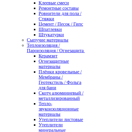
Клеевые смеси
Ремонтные составы
Ровнители для пола /
Стяжки
Цемент / Песок / Гипс
Шпатлевки
Штукатурки
Сыпучие материалы
Теплоизоляция /
Пароизоляция / Огнезащита
Керамзит
Огнезащитные
материалы
Плёнки кровельные /
Мембраны /
Геотекстиль / Фольга
для бани
Скотч алюминиевый /
металлизированный
Тепло-
звукоизоляционные
материалы
Утеплители листовые
Утеплители
минеральные