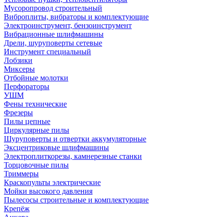
Мусоропровод строительный
Виброплиты, вибраторы и комплектующие
Электроинструмент, бензоинструмент
Вибрационные шлифмашины
Дрели, шуруповерты сетевые
Инструмент специальный
Лобзики
Миксеры
Отбойные молотки
Перфораторы
УШМ
Фены технические
Фрезеры
Пилы цепные
Циркулярные пилы
Шуруповерты и отвертки аккумуляторные
Эксцентриковые шлифмашины
Электроплиткорезы, камнерезные станки
Торцовочные пилы
Триммеры
Краскопульты электрические
Мойки высокого давления
Пылесосы строительные и комплектующие
Крепёж