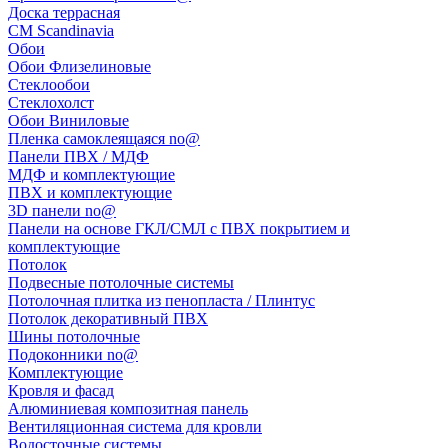
Доска террасная
CM Scandinavia
Обои
Обои Флизелиновые
Стеклообои
Стеклохолст
Обои Виниловые
Пленка самоклеящаяся no@
Панели ПВХ / МДФ
МДФ и комплектующие
ПВХ и комплектующие
3D панели no@
Панели на основе ГКЛ/СМЛ с ПВХ покрытием и
комплектующие
Потолок
Подвесные потолочные системы
Потолочная плитка из пенопласта / Плинтус
Потолок декоративный ПВХ
Шины потолочные
Подоконники no@
Комплектующие
Кровля и фасад
Алюминиевая композитная панель
Вентиляционная система для кровли
Водосточные системы