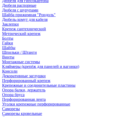
Дюбеля для гипсокартона
Дюбеля распорные
Дюбеля с шурупами
Шайба прижимная "Рондоль"
Дюбель-хомут для кабеля
Заклепки
Крепеж сантехнический
Метрический крепеж
Болты
Гайки
Шайбы
Шпильки / Штанги
Винты
Монтажные системы
Кляймеры (крепёж для панелей и вагонки)
Консоли
Декоративные заглушки
Перфорированный крепеж
Крепежные и соединительные пластины
Опора балки, держатель
Опора бруса
Перфорированная лента
Уголки крепежные перфорированные
Саморезы
Саморезы кровельные