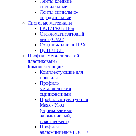
Ленты клейкие
специальные
Ленты сигнально-
оградительные
Листовые материалы
ГКЛ / ГВЛ / Пол
Стекломагнезитовый
лист (СМЛ)
Сэндвич-панели ПВХ
ЦСП / ГСП
Профиль металлический,
пластиковый /
Комплектующие
Комплектующие для
профиля
Профиль
металлический
оцинкованный
Профиль штукатурный
Маяк / Угол
(оцинкованный,
алюминиевый,
пластиковый)
Профиля
аллюминиевые ГОСТ /