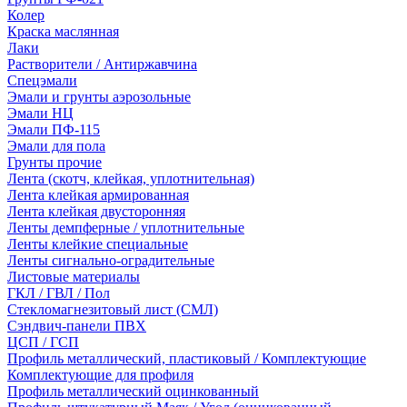
Колер
Краска маслянная
Лаки
Растворители / Антиржавчина
Спецэмали
Эмали и грунты аэрозольные
Эмали НЦ
Эмали ПФ-115
Эмали для пола
Грунты прочие
Лента (скотч, клейкая, уплотнительная)
Лента клейкая армированная
Лента клейкая двусторонняя
Ленты демпферные / уплотнительные
Ленты клейкие специальные
Ленты сигнально-оградительные
Листовые материалы
ГКЛ / ГВЛ / Пол
Стекломагнезитовый лист (СМЛ)
Сэндвич-панели ПВХ
ЦСП / ГСП
Профиль металлический, пластиковый / Комплектующие
Комплектующие для профиля
Профиль металлический оцинкованный