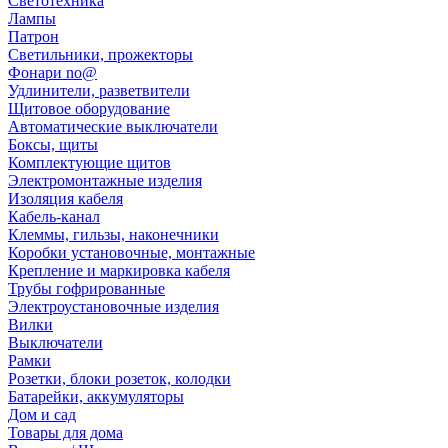
Светотехника
Лампы
Патрон
Светильники, прожекторы
Фонари no@
Удлинители, разветвители
Щитовое оборудование
Автоматические выключатели
Боксы, щиты
Комплектующие щитов
Электромонтажные изделия
Изоляция кабеля
Кабель-канал
Клеммы, гильзы, наконечники
Коробки установочные, монтажные
Крепление и маркировка кабеля
Трубы гофрированные
Электроустановочные изделия
Вилки
Выключатели
Рамки
Розетки, блоки розеток, колодки
Батарейки, аккумуляторы
Дом и сад
Товары для дома