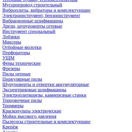
Мусоропровод строительный
Виброплиты, вибраторы и комплектующие
Электроинструмент, бензоинструмент
Вибрационные шлифмашины
Дрели, шуруповерты сетевые
Инструмент специальный
Лобзики
Миксеры
Отбойные молотки
Перфораторы
УШМ
Фены технические
Фрезеры
Пилы цепные
Циркулярные пилы
Шуруповерты и отвертки аккумуляторные
Эксцентриковые шлифмашины
Электроплиткорезы, камнерезные станки
Торцовочные пилы
Триммеры
Краскопульты электрические
Мойки высокого давления
Пылесосы строительные и комплектующие
Крепёж