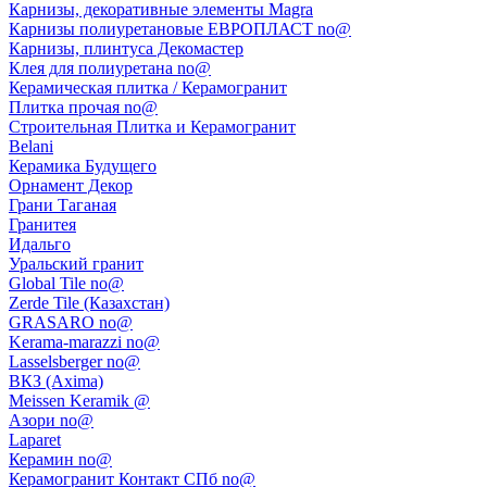
Карнизы, декоративные элементы Magra
Карнизы полиуретановые ЕВРОПЛАСТ no@
Карнизы, плинтуса Декомастер
Клея для полиуретана no@
Керамическая плитка / Керамогранит
Плитка прочая no@
Строительная Плитка и Керамогранит
Belani
Керамика Будущего
Орнамент Декор
Грани Таганая
Гранитея
Идальго
Уральский гранит
Global Tile no@
Zerde Tile (Казахстан)
GRASARO no@
Kerama-marazzi no@
Lasselsberger no@
ВКЗ (Axima)
Meissen Keramik @
Азори no@
Laparet
Керамин no@
Керамогранит Контакт СПб no@