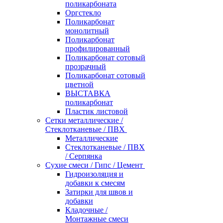
поликарбоната
Оргстекло
Поликарбонат
монолитный
Поликарбонат
профилированный
Поликарбонат сотовый
прозрачный
Поликарбонат сотовый
цветной
ВЫСТАВКА
поликарбонат
Пластик листовой
Сетки металлические /
Стеклотканевые / ПВХ
Металлические
Стеклотканевые / ПВХ
/ Серпянка
Сухие смеси / Гипс / Цемент
Гидроизоляция и
добавки к смесям
Затирки для швов и
добавки
Кладочные /
Монтажные смеси