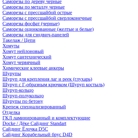
Саморезы по дереву черные
Саморезы по металлу черные
Саморезы с прессшайбой острые
Саморезы с прессшайбой сверлоконечные
Саморезы фосфат (черные)
Саморезы оцинкованные (желтые и белые)
Саморезы для сэндвич-панелей
Такелаж / Цепи
Хомуты
Хомут нейлоновый
Хомут сантехнический
Хомут червячный
Химические клеевые анкеры
Шурупы
Шуруп для крепления лаг и реек (глухарь)
Шуруп с Г-образным крючком (Шуруп костыль)
Шуруп-кольцо
Шуруп-полукольцо
Шурупы по бетону
Крепеж специализированный
Отделка
ГКЛ ламинированный и комплектующие
Docke / Дёке Сайдинг Standart
Сайдинг Ёлочка D5C
Сайдинг Корабельный брус D4D