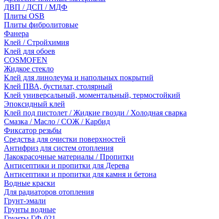
ДВП / ДСП / МДФ
Плиты OSB
Плиты фибролитовые
Фанера
Клей / Стройхимия
Клей для обоев
COSMOFEN
Жидкое стекло
Клей для линолеума и напольных покрытий
Клей ПВА, бустилат, столярный
Клей универсальный, моментальный, термостойкий
Эпоксидный клей
Клей под пистолет / Жидкие гвозди / Холодная сварка
Смазка / Масло / СОЖ / Карбид
Фиксатор резьбы
Средства для очистки поверхностей
Антифриз для систем отопления
Лакокрасочные материалы / Пропитки
Антисептики и пропитки для Дерева
Антисептики и пропитки для камня и бетона
Водные краски
Для радиаторов отопления
Грунт-эмали
Грунты водные
Грунты ГФ-021