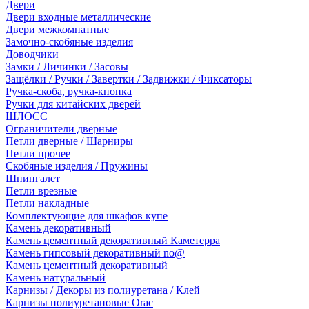
Двери
Двери входные металлические
Двери межкомнатные
Замочно-скобяные изделия
Доводчики
Замки / Личинки / Засовы
Защёлки / Ручки / Завертки / Задвижки / Фиксаторы
Ручка-скоба, ручка-кнопка
Ручки для китайских дверей
ШЛОСС
Ограничители дверные
Петли дверные / Шарниры
Петли прочее
Скобяные изделия / Пружины
Шпингалет
Петли врезные
Петли накладные
Комплектующие для шкафов купе
Камень декоративный
Камень цементный декоративный Каметерра
Камень гипсовый декоративный no@
Камень цементный декоративный
Камень натуральный
Карнизы / Декоры из полиуретана / Клей
Карнизы полиуретановые Orac