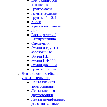
Для радиаторов
отопления
Грунт-эмали
Грунты водные
Грунты ГФ-021
Колер
Краска маслянная
Лаки
Растворители /
Антиржавчина
Спецэмали
Эмали и грунты
аэрозольные
Эмали НЦ
Эмали ПФ-115
Эмали для пола
Грунты прочие
Лента (скотч, клейкая,
уплотнительная)
Лента клейкая
армированная
Лента клейкая
двусторонняя
Ленты демпферные /
уплотнительные