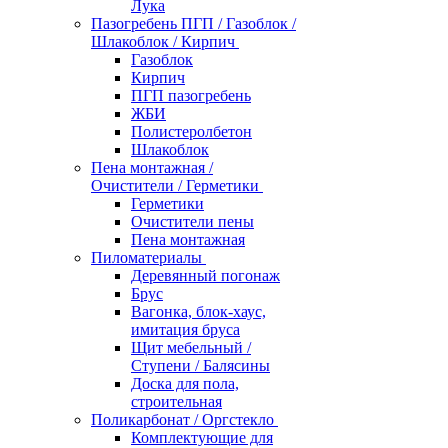
Лука
Пазогребень ПГП / Газоблок /
Шлакоблок / Кирпич
Газоблок
Кирпич
ПГП пазогребень
ЖБИ
Полистеролбетон
Шлакоблок
Пена монтажная /
Очистители / Герметики
Герметики
Очистители пены
Пена монтажная
Пиломатериалы
Деревянный погонаж
Брус
Вагонка, блок-хаус,
имитация бруса
Щит мебельный /
Ступени / Балясины
Доска для пола,
строительная
Поликарбонат / Оргстекло
Комплектующие для