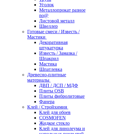
Уголок
Металлопрокат разное
no@
Листовой металл
Швеллер
Готовые смеси / Известь /
Мастики
Декоративная
штукатурка
Известь / Замазка /
Шпакрил
Мастика
Шпатлевка
Древесно-плитные
материалы
ДВП / ДСП / МДФ
Плиты OSB
Плиты фибролитовые
Фанера
Клей / Стройхимия
Клей для обоев
COSMOFEN
Жидкое стекло
Клей для линолеума и
напольных покрытий