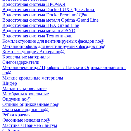
Водосточная система ПРОЧАЯ
Водосточная система Docke LUX / Дёке Люкс
Водосточная система Docke Premium/ Дёке
Водосточная система металл Optima /Grand Line
Водосточная система ПВХ Grand Line
Водосточная система металл /OSNO
Водосточная система Технониколь
Комплектующие для вентилируемых фасадов no@
Металлопрофиль для вентилируемых фасадов no@
Комплектующие / Анкера no@
Кровельные материалы
Снегозадержатели
Металлочерепица / Профлист / Плоский Оцинкованный лист
no@
Мягкие кровльные материалы
Шифер
Манжеты кровельные
Мембраны кровельные
Ондулин no@
Отливы оцинкованные no@
Окна мансардные no@
Рейка краевая
Фасонные изделия no@
Мастика / Праймер / Битум
Сайдинг