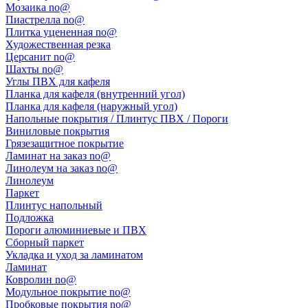
Мозаика no@
Пиастрелла no@
Плитка уцененная no@
Художественная резка
Церсанит no@
Шахты no@
Углы ПВХ для кафеля
Планка для кафеля (внутренний угол)
Планка для кафеля (наружный угол)
Напольные покрытия / Плинтус ПВХ / Пороги
Виниловые покрытия
Грязезащитное покрытие
Ламинат на заказ no@
Линолеум на заказ no@
Линолеум
Паркет
Плинтус напольный
Подложка
Пороги алюминиевые и ПВХ
Сборный паркет
Укладка и уход за ламинатом
Ламинат
Ковролин no@
Модульное покрытие no@
Пробковые покрытия no@