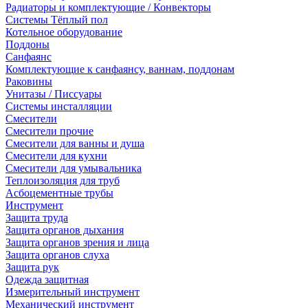
Радиаторы и комплектующие / Конвекторы
Системы Тёплый пол
Котельное оборудование
Поддоны
Санфаянс
Комплектующие к санфаянсу, ваннам, поддонам
Раковины
Унитазы / Писсуары
Системы инсталляции
Смесители
Смесители прочие
Смесители для ванны и душа
Смесители для кухни
Смесители для умывальника
Теплоизоляция для труб
Асбоцементные трубы
Инструмент
Защита труда
Защита органов дыхания
Защита органов зрения и лица
Защита органов слуха
Защита рук
Одежда защитная
Измерительный инструмент
Механический инструмент