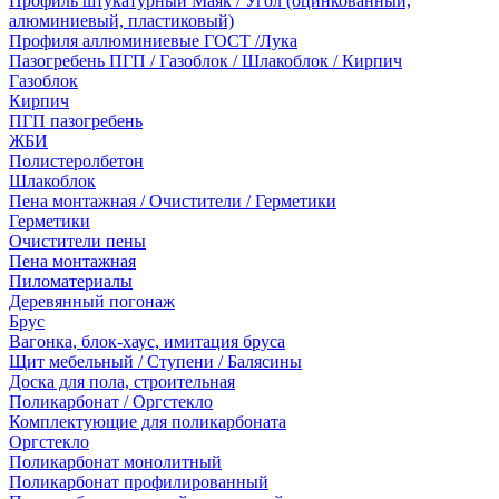
Профиль штукатурный Маяк / Угол (оцинкованный,
алюминиевый, пластиковый)
Профиля аллюминиевые ГОСТ /Лука
Пазогребень ПГП / Газоблок / Шлакоблок / Кирпич
Газоблок
Кирпич
ПГП пазогребень
ЖБИ
Полистеролбетон
Шлакоблок
Пена монтажная / Очистители / Герметики
Герметики
Очистители пены
Пена монтажная
Пиломатериалы
Деревянный погонаж
Брус
Вагонка, блок-хаус, имитация бруса
Щит мебельный / Ступени / Балясины
Доска для пола, строительная
Поликарбонат / Оргстекло
Комплектующие для поликарбоната
Оргстекло
Поликарбонат монолитный
Поликарбонат профилированный