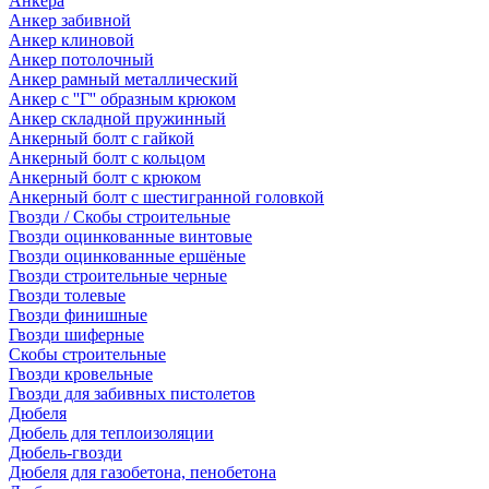
Анкера
Анкер забивной
Анкер клиновой
Анкер потолочный
Анкер рамный металлический
Анкер с ''Г'' образным крюком
Анкер складной пружинный
Анкерный болт с гайкой
Анкерный болт с кольцом
Анкерный болт с крюком
Анкерный болт с шестигранной головкой
Гвозди / Скобы строительные
Гвозди оцинкованные винтовые
Гвозди оцинкованные ершёные
Гвозди строительные черные
Гвозди толевые
Гвозди финишные
Гвозди шиферные
Скобы строительные
Гвозди кровельные
Гвозди для забивных пистолетов
Дюбеля
Дюбель для теплоизоляции
Дюбель-гвозди
Дюбеля для газобетона, пенобетона