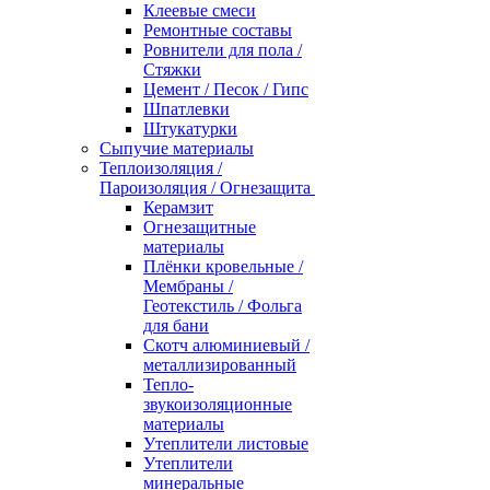
Клеевые смеси
Ремонтные составы
Ровнители для пола /
Стяжки
Цемент / Песок / Гипс
Шпатлевки
Штукатурки
Сыпучие материалы
Теплоизоляция /
Пароизоляция / Огнезащита
Керамзит
Огнезащитные
материалы
Плёнки кровельные /
Мембраны /
Геотекстиль / Фольга
для бани
Скотч алюминиевый /
металлизированный
Тепло-
звукоизоляционные
материалы
Утеплители листовые
Утеплители
минеральные